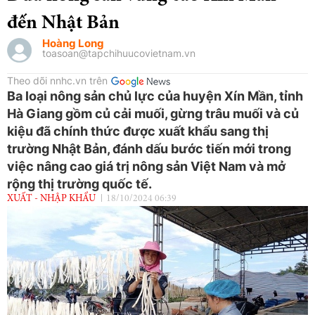
đến Nhật Bản
Hoàng Long
toasoan@tapchihuucovietnam.vn
Theo dõi nnhc.vn trên
Ba loại nông sản chủ lực của huyện Xín Mần, tỉnh
Hà Giang gồm củ cải muối, gừng trâu muối và củ
kiệu đã chính thức được xuất khẩu sang thị
trường Nhật Bản, đánh dấu bước tiến mới trong
việc nâng cao giá trị nông sản Việt Nam và mở
rộng thị trường quốc tế.
XUẤT - NHẬP KHẨU
18/10/2024 06:39