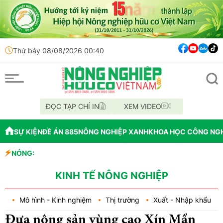
Thứ bảy 08/08/2026 00:40
ĐỌC TẠP CHÍ IN
XEM VIDEO
SỰ KIỆN
ĐỀ ÁN 885
NÔNG NGHIỆP XANH
KHOA HỌC CÔNG NG
NÓNG:
Đến năm 2045, V
Thông báo mất g
Lâm Đồng: Không
KINH TẾ NÔNG NGHIỆP
Mô hình - Kinh nghiệm
Thị trường
Xuất - Nhập khẩu
Đưa nông sản vùng cao Xín Mần