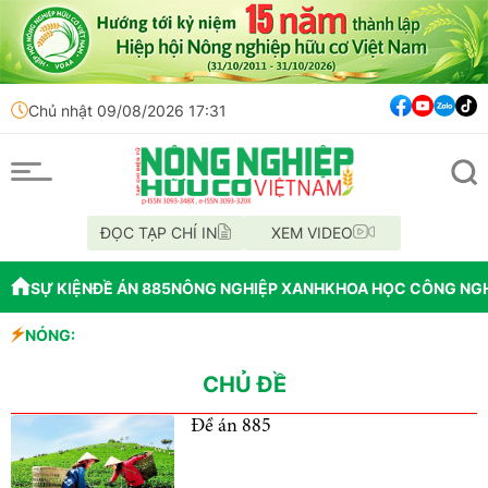
Chủ nhật 09/08/2026 17:31
ĐỌC TẠP CHÍ IN
XEM VIDEO
SỰ KIỆN
ĐỀ ÁN 885
NÔNG NGHIỆP XANH
KHOA HỌC CÔNG NG
NÓNG:
Phân Bón C
Chỉ đạo xử 
Mùa xanh t
CHỦ ĐỀ
Đề án 885