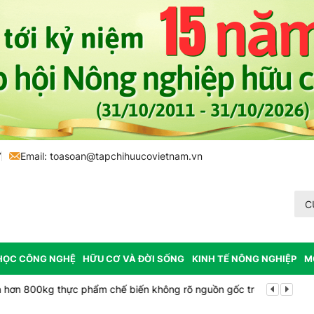
7
Email:
toasoan@tapchihuucovietnam.vn
C
HỌC CÔNG NGHỆ
HỮU CƠ VÀ ĐỜI SỐNG
KINH TẾ NÔNG NGHIỆP
M
biến không rõ nguồn gốc trên xe khách
Cảnh báo can