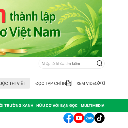
UỘC THI VIẾT
ĐỌC TẠP CHÍ IN
XEM VIDEO
ÔI TRƯỜNG XANH
HỮU CƠ VỚI BẠN ĐỌC
MULTIMEDIA
h tác cần sa làm thay đổi môi trường nghiêm trọng tại Hoa Kỳ