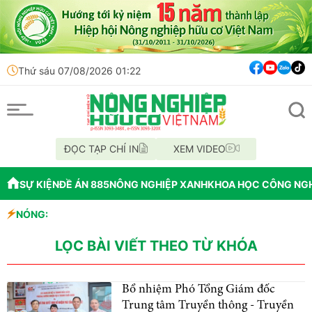
Thứ sáu 07/08/2026 01:22
ĐỌC TẠP CHÍ IN
XEM VIDEO
SỰ KIỆN
ĐỀ ÁN 885
NÔNG NGHIỆP XANH
KHOA HỌC CÔNG NG
 - Đức
NÓNG:
thu hút nhà đầu tư
 I
LỌC BÀI VIẾT THEO TỪ KHÓA
Bổ nhiệm Phó Tổng Giám đốc
Trung tâm Truyền thông - Truyền