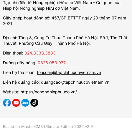
Tạp chí điện tử Nông nghiệp Hữu cơ Việt Nam - Cơ quan của
Hiệp hội Nông nghiệp Hữu cơ Việt Nam.
Giấy phép hoạt động số: 457/GP-BTTTT ngày 20 tháng 07 năm
2021
Địa chỉ: Tầng 8, Cung Trí Thức Thành Phố Hà Nội, Số 1, Tôn Thất
Thuyết, Phường Cầu Giấy, Thành Phố Hà Nội.
Điện thoại:
024.3333.3833
Đường dây nóng:
0326.050.977
Liên hệ tòa soạn:
toasoan@tapchihuucovietnam.vn
Liên hệ quảng cáo:
quangcao@tapchihuucovietnam.vn
Website:
https://nongnghiephuuco.vn/
Based on MasterCMS Ultimate Edition 2026 v2.9