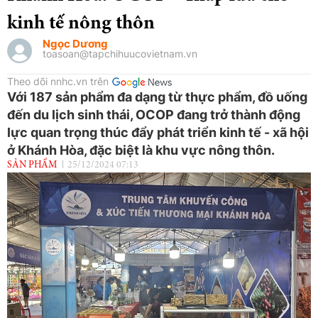
kinh tế nông thôn
Ngọc Dương
toasoan@tapchihuucovietnam.vn
Theo dõi nnhc.vn trên
Với 187 sản phẩm đa dạng từ thực phẩm, đồ uống
đến du lịch sinh thái, OCOP đang trở thành động
lực quan trọng thúc đẩy phát triển kinh tế - xã hội
ở Khánh Hòa, đặc biệt là khu vực nông thôn.
SẢN PHẨM
25/12/2024 07:13