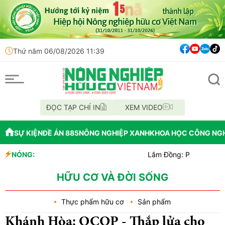
Thứ năm 06/08/2026 11:39
ĐỌC TẠP CHÍ IN
XEM VIDEO
SỰ KIỆN
ĐỀ ÁN 885
NÔNG NGHIỆP XANH
KHOA HỌC CÔNG NG
NÓNG:
Lâm Đồng: Phạt 25 triệu đồng v
Cách mạng công nghệ cao: Lời gi
An Giang khởi tố vụ án làm giả 
HỮU CƠ VÀ ĐỜI SỐNG
Thực phẩm hữu cơ
Sản phẩm
Khánh Hòa: OCOP - Thắp lửa cho