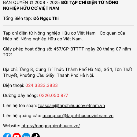
BẢN QUYỀN © 2008 - 2025
BỞI TẠP CHÍ ĐIỆN TỬ NÔNG
NGHIỆP HỮU CƠ VIỆT NAM
Tổng Biên tập:
Đỗ Ngọc Thi
Tạp chí điện tử Nông nghiệp Hữu cơ Việt Nam - Cơ quan của
Hiệp hội Nông nghiệp Hữu cơ Việt Nam.
Giấy phép hoạt động số: 457/GP-BTTTT ngày 20 tháng 07 năm
2021
Địa chỉ: Tầng 8, Cung Trí Thức Thành Phố Hà Nội, Số 1, Tôn Thất
Thuyết, Phường Cầu Giấy, Thành Phố Hà Nội.
Điện thoại:
024.3333.3833
Đường dây nóng:
0326.050.977
Liên hệ tòa soạn:
toasoan@tapchihuucovietnam.vn
Liên hệ quảng cáo:
quangcao@tapchihuucovietnam.vn
Website:
https://nongnghiephuuco.vn/