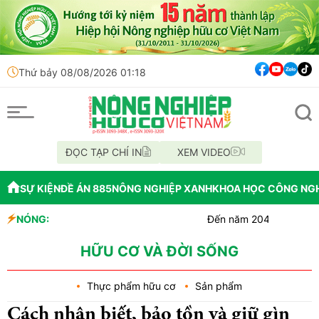
Thứ bảy 08/08/2026 01:18
ĐỌC TẠP CHÍ IN
XEM VIDEO
SỰ KIỆN
ĐỀ ÁN 885
NÔNG NGHIỆP XANH
KHOA HỌC CÔNG NG
NÓNG:
Đến năm 2045, Việt Nam phấn đ
Thông báo mất giấy tờ
Lâm Đồng: Không hợp thức hóa 
HỮU CƠ VÀ ĐỜI SỐNG
Thực phẩm hữu cơ
Sản phẩm
Cách nhận biết, bảo tồn và giữ gìn