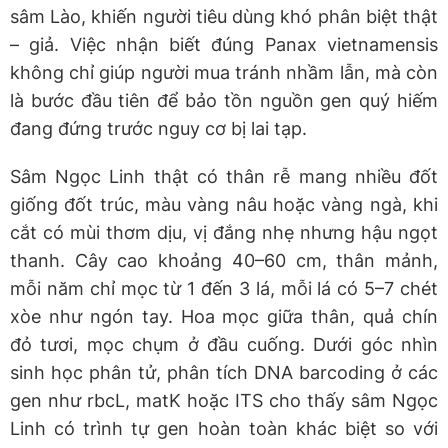
sâm Lào, khiến người tiêu dùng khó phân biệt thật
– giả. Việc nhận biết đúng Panax vietnamensis
không chỉ giúp người mua tránh nhầm lẫn, mà còn
là bước đầu tiên để bảo tồn nguồn gen quý hiếm
đang đứng trước nguy cơ bị lai tạp.
Sâm Ngọc Linh thật có thân rễ mang nhiều đốt
giống đốt trúc, màu vàng nâu hoặc vàng ngà, khi
cắt có mùi thơm dịu, vị đắng nhẹ nhưng hậu ngọt
thanh. Cây cao khoảng 40–60 cm, thân mảnh,
mỗi năm chỉ mọc từ 1 đến 3 lá, mỗi lá có 5–7 chét
xòe như ngón tay. Hoa mọc giữa thân, quả chín
đỏ tươi, mọc chụm ở đầu cuống. Dưới góc nhìn
sinh học phân tử, phân tích DNA barcoding ở các
gen như rbcL, matK hoặc ITS cho thấy sâm Ngọc
Linh có trình tự gen hoàn toàn khác biệt so với