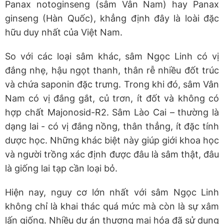
Panax notoginseng (sâm Vân Nam) hay Panax
ginseng (Hàn Quốc), khẳng định đây là loài đặc
hữu duy nhất của Việt Nam.
So với các loại sâm khác, sâm Ngọc Linh có vị
đắng nhẹ, hậu ngọt thanh, thân rễ nhiều đốt trúc
và chứa saponin đặc trưng. Trong khi đó, sâm Vân
Nam có vị đắng gắt, củ trơn, ít đốt và không có
hợp chất Majonosid-R2. Sâm Lào Cai – thường là
dạng lai - có vị đắng nồng, thân thẳng, ít đặc tính
dược học. Những khác biệt này giúp giới khoa học
và người trồng xác định được đâu là sâm thật, đâu
là giống lai tạp cần loại bỏ.
Hiện nay, nguy cơ lớn nhất với sâm Ngọc Linh
không chỉ là khai thác quá mức mà còn là sự xâm
lấn giống. Nhiều dự án thương mại hóa đã sử dụng