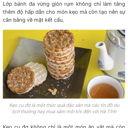
Lớp bánh đa vừng giòn rụm không chỉ làm tăng
thêm độ hấp dẫn cho món kẹo mà còn tạo nên sự
cân bằng về mặt kết cấu.
Kẹo cu đơ là một thức quà đặc sản mà các tín đồ du
lịch thường hay mua sắm mỗi khi đến với Hà Tĩnh
Kẹo cu đơ không chỉ là một món ăn vặt mà còn