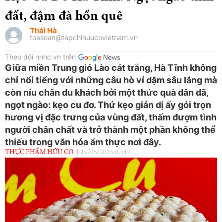
đất, đậm đà hồn quê
Thái Hà
toasoan@tapchihuucovietnam.vn
Theo dõi nnhc.vn trên
Giữa miền Trung gió Lào cát trắng, Hà Tĩnh không
chỉ nổi tiếng với những câu hò ví dặm sâu lắng mà
còn níu chân du khách bởi một thức quà dân dã,
ngọt ngào: kẹo cu đơ. Thứ kẹo giản dị ấy gói trọn
hương vị đặc trưng của vùng đất, thấm đượm tình
người chân chất và trở thành một phần không thể
thiếu trong văn hóa ẩm thực nơi đây.
THỰC PHẨM HỮU CƠ
19/05/2025 07:47