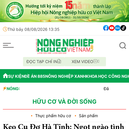
Thứ bảy 08/08/2026 13:35
ĐỌC TẠP CHÍ IN
XEM VIDEO
SỰ KIỆN
ĐỀ ÁN 885
NÔNG NGHIỆP XANH
KHOA HỌC CÔNG NG
NÓNG:
Đắk Lắk tổ chức diễu 
Vĩnh Long phát hiện 9
Tổ chức lấy mẫu AND 70 
HỮU CƠ VÀ ĐỜI SỐNG
Thực phẩm hữu cơ
Sản phẩm
Kẹo Cu Đơ Hà Tĩnh: Ngọt ngào tình