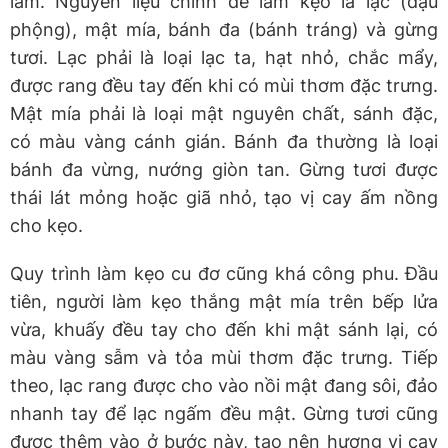
làm. Nguyên liệu chính để làm kẹo là lạc (đậu
phộng), mật mía, bánh đa (bánh tráng) và gừng
tươi. Lạc phải là loại lạc ta, hạt nhỏ, chắc mẩy,
được rang đều tay đến khi có mùi thơm đặc trưng.
Mật mía phải là loại mật nguyên chất, sánh đặc,
có màu vàng cánh gián. Bánh đa thường là loại
bánh đa vừng, nướng giòn tan. Gừng tươi được
thái lát mỏng hoặc giã nhỏ, tạo vị cay ấm nồng
cho kẹo.
Quy trình làm kẹo cu đơ cũng khá công phu. Đầu
tiên, người làm kẹo thắng mật mía trên bếp lửa
vừa, khuấy đều tay cho đến khi mật sánh lại, có
màu vàng sẫm và tỏa mùi thơm đặc trưng. Tiếp
theo, lạc rang được cho vào nồi mật đang sôi, đảo
nhanh tay để lạc ngấm đều mật. Gừng tươi cũng
được thêm vào ở bước này, tạo nên hương vị cay