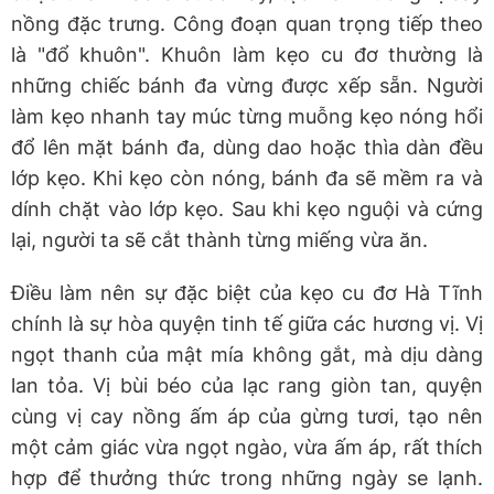
nồng đặc trưng. Công đoạn quan trọng tiếp theo
là "đổ khuôn". Khuôn làm kẹo cu đơ thường là
những chiếc bánh đa vừng được xếp sẵn. Người
làm kẹo nhanh tay múc từng muỗng kẹo nóng hổi
đổ lên mặt bánh đa, dùng dao hoặc thìa dàn đều
lớp kẹo. Khi kẹo còn nóng, bánh đa sẽ mềm ra và
dính chặt vào lớp kẹo. Sau khi kẹo nguội và cứng
lại, người ta sẽ cắt thành từng miếng vừa ăn.
Điều làm nên sự đặc biệt của kẹo cu đơ Hà Tĩnh
chính là sự hòa quyện tinh tế giữa các hương vị. Vị
ngọt thanh của mật mía không gắt, mà dịu dàng
lan tỏa. Vị bùi béo của lạc rang giòn tan, quyện
cùng vị cay nồng ấm áp của gừng tươi, tạo nên
một cảm giác vừa ngọt ngào, vừa ấm áp, rất thích
hợp để thưởng thức trong những ngày se lạnh.