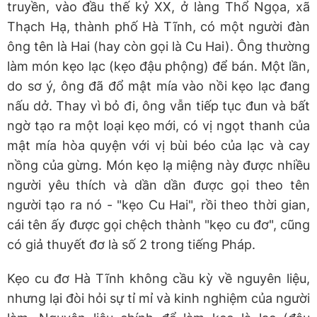
truyền, vào đầu thế kỷ XX, ở làng Thổ Ngọa, xã
Thạch Hạ, thành phố Hà Tĩnh, có một người đàn
ông tên là Hai (hay còn gọi là Cu Hai). Ông thường
làm món kẹo lạc (kẹo đậu phộng) để bán. Một lần,
do sơ ý, ông đã đổ mật mía vào nồi kẹo lạc đang
nấu dở. Thay vì bỏ đi, ông vẫn tiếp tục đun và bất
ngờ tạo ra một loại kẹo mới, có vị ngọt thanh của
mật mía hòa quyện với vị bùi béo của lạc và cay
nồng của gừng. Món kẹo lạ miệng này được nhiều
người yêu thích và dần dần được gọi theo tên
người tạo ra nó - "kẹo Cu Hai", rồi theo thời gian,
cái tên ấy được gọi chệch thành "kẹo cu đơ", cũng
có giả thuyết đơ là số 2 trong tiếng Pháp.
Kẹo cu đơ Hà Tĩnh không cầu kỳ về nguyên liệu,
nhưng lại đòi hỏi sự tỉ mỉ và kinh nghiệm của người