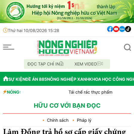
Thứ hai 10/08/2026 15:28
ĐỌC TẠP CHÍ IN
XEM VIDEO
SỰ KIỆN
ĐỀ ÁN 885
NÔNG NGHIỆP XANH
KHOA HỌC CÔNG NG
NÓNG:
Tái chế rác thực phẩm có thể làm gia tăn
Kenya biến phế phụ phẩm cây chuối thành
Sức sống kỳ diệu của thực vật giữa băn
HỮU CƠ VỚI BẠN ĐỌC
Chính sách
Pháp lý
Lâm Đồng trả hồ sơ cấp giấy chứng