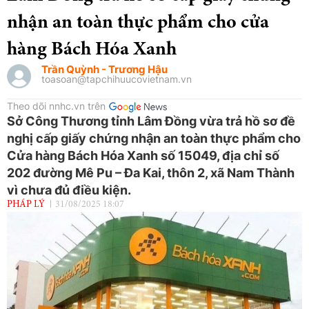
nhận an toàn thực phẩm cho cửa
hàng Bách Hóa Xanh
Trần Quỳnh - Trương Hậu
toasoan@tapchihuucovietnam.vn
Theo dõi nnhc.vn trên
Sở Công Thương tỉnh Lâm Đồng vừa trả hồ sơ đề
nghị cấp giấy chứng nhận an toàn thực phẩm cho
Cửa hàng Bách Hóa Xanh số 15049, địa chỉ số
202 đường Mê Pu – Đa Kai, thôn 2, xã Nam Thành
vì chưa đủ điều kiện.
PHÁP LÝ
31/08/2025 18:07