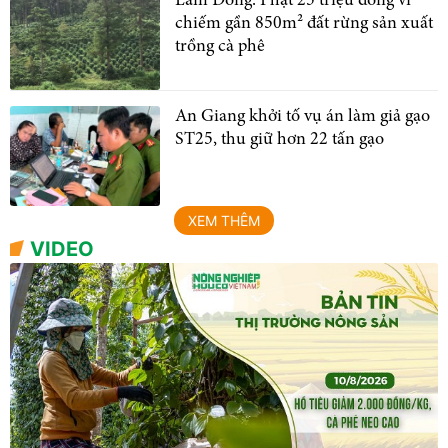
Lâm Đồng: Phạt 25 triệu đồng vì
chiếm gần 850m² đất rừng sản xuất
trồng cà phê
An Giang khởi tố vụ án làm giả gạo
ST25, thu giữ hơn 22 tấn gạo
XEM THÊM
VIDEO