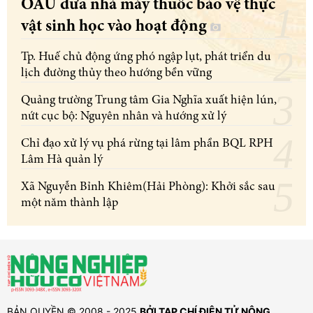
OAU đưa nhà máy thuốc bảo vệ thực
vật sinh học vào hoạt động
Tp. Huế chủ động ứng phó ngập lụt, phát triển du
lịch đường thủy theo hướng bền vững
Quảng trường Trung tâm Gia Nghĩa xuất hiện lún,
nứt cục bộ: Nguyên nhân và hướng xử lý
Chỉ đạo xử lý vụ phá rừng tại lâm phần BQL RPH
Lâm Hà quản lý
Xã Nguyễn Bỉnh Khiêm(Hải Phòng): Khởi sắc sau
một năm thành lập
BẢN QUYỀN © 2008 - 2025
BỞI TẠP CHÍ ĐIỆN TỬ NÔNG