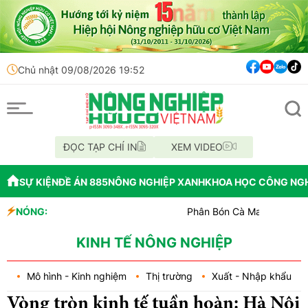
Chủ nhật 09/08/2026 19:52
ĐỌC TẠP CHÍ IN
XEM VIDEO
SỰ KIỆN
ĐỀ ÁN 885
NÔNG NGHIỆP XANH
KHOA HỌC CÔNG NG
NÓNG:
Phân Bón Cà Mau đồng hành với bón
Chỉ đạo xử lý vụ phá rừng tại lâm 
Mùa xanh trên cánh đồng Mường T
KINH TẾ NÔNG NGHIỆP
Mô hình - Kinh nghiệm
Thị trường
Xuất - Nhập khẩu
Vòng tròn kinh tế tuần hoàn: Hà Nội