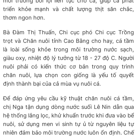
môi trường bơi lội liên tục cho cá, giúp cá phát
triển khỏe mạnh và chất lượng thịt săn chắc,
thơm ngon hơn.
Bà Đàm Thị Thuấn, Chi cục phó Chi cục Trồng
trọt và Chăn nuôi tỉnh Cao Bằng cho hay, cá tầm
là loài sống khỏe trong môi trường nước sạch,
giàu oxy, nhiệt độ lý tưởng từ 18 - 27 độ C. Người
nuôi phải có kiến thức cơ bản trong quy trình
chăn nuôi, lựa chọn con giống là yếu tố quyết
định thành bại của cả mùa vụ nuôi cá.
Để đáp ứng yêu cầu kỹ thuật chăn nuôi cá tầm,
chị Nga tận dụng dòng nước suối Lê Nin dẫn qua
hệ thống lắng lọc, khử khuẩn trước khi đưa vào bể
nuôi, sử dụng men vi sinh tự ủ từ nguyên liệu tự
nhiên đảm bảo môi trường nước luôn ổn định. Chế