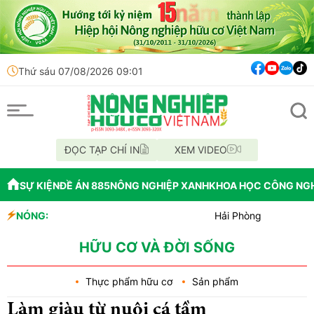
Thứ sáu 07/08/2026 09:01
ĐỌC TẠP CHÍ IN
XEM VIDEO
SỰ KIỆN
ĐỀ ÁN 885
NÔNG NGHIỆP XANH
KHOA HỌC CÔNG NG
NÓNG:
Hải Phòng giao nhiệm vụ bứt 
Đồng Nai phát hiện hơn 800kg 
Cảnh báo canh tác cần sa làm t
HỮU CƠ VÀ ĐỜI SỐNG
Thực phẩm hữu cơ
Sản phẩm
Làm giàu từ nuôi cá tầm