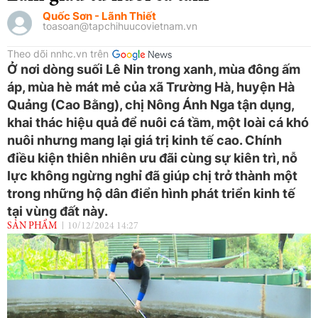
Quốc Sơn - Lãnh Thiết
toasoan@tapchihuucovietnam.vn
Theo dõi nnhc.vn trên
Ở nơi dòng suối Lê Nin trong xanh, mùa đông ấm
áp, mùa hè mát mẻ của xã Trường Hà, huyện Hà
Quảng (Cao Bằng), chị Nông Ánh Nga tận dụng,
khai thác hiệu quả để nuôi cá tầm, một loài cá khó
nuôi nhưng mang lại giá trị kinh tế cao. Chính
điều kiện thiên nhiên ưu đãi cùng sự kiên trì, nỗ
lực không ngừng nghỉ đã giúp chị trở thành một
trong những hộ dân điển hình phát triển kinh tế
tại vùng đất này.
SẢN PHẨM
10/12/2024 14:27