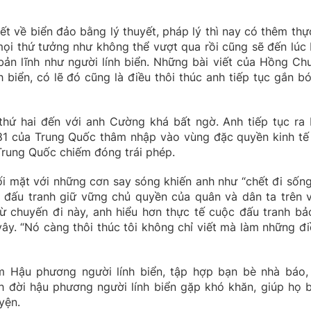
ết về biển đảo bằng lý thuyết, pháp lý thì nay có thêm thực
mọi thứ tưởng như không thể vượt qua rồi cũng sẽ đến lúc 
ản lĩnh như người lính biển. Những bài viết của Hồng Ch
h biển, có lẽ đó cũng là điều thôi thúc anh tiếp tục gắn bó
thứ hai đến với anh Cường khá bất ngờ. Anh tiếp tục ra 
1 của Trung Quốc thâm nhập vào vùng đặc quyền kinh tế
rung Quốc chiếm đóng trái phép.
ối mặt với những cơn say sóng khiến anh như “chết đi sống 
ình đấu tranh giữ vững chủ quyền của quân và dân ta trên 
 từ chuyến đi này, anh hiểu hơn thực tế cuộc đấu tranh bả
ây. “Nó càng thôi thúc tôi không chỉ viết mà làm những đi
 Hậu phương người lính biển, tập hợp bạn bè nhà báo,
đời hậu phương người lính biển gặp khó khăn, giúp họ 
yện.