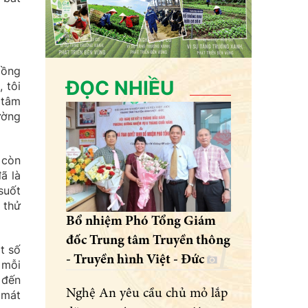
Hồng
ĐỌC NHIỀU
 tôi
 tâm
ường
 còn
ã là
suốt
 thử
Bổ nhiệm Phó Tổng Giám
đốc Trung tâm Truyền thông
t số
- Truyền hình Việt - Đức
 mỗi
 đến
Nghệ An yêu cầu chủ mỏ lắp
 mát