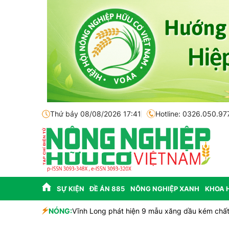
Thứ bảy 08/08/2026 17:41
Hotline: 0326.050.97
SỰ KIỆN
ĐỀ ÁN 885
NÔNG NGHIỆP XANH
KHOA 
 và tiềm năng
NÓNG:
Vĩnh Long phát hiện 9 mẫu xăng dầu kém chất