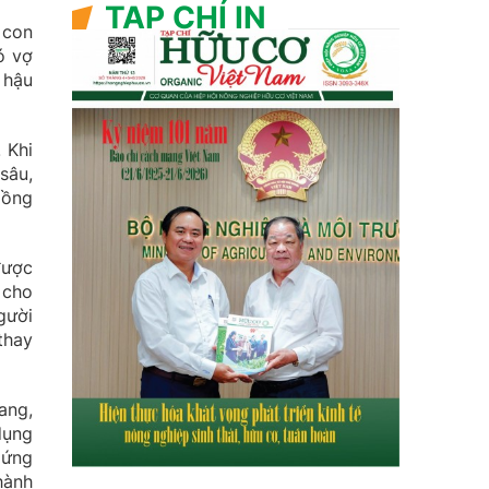
TẠP CHÍ IN
 con
ó vợ
 hậu
 Khi
sâu,
Hồng
được
 cho
gười
thay
ang,
dụng
 ứng
hành