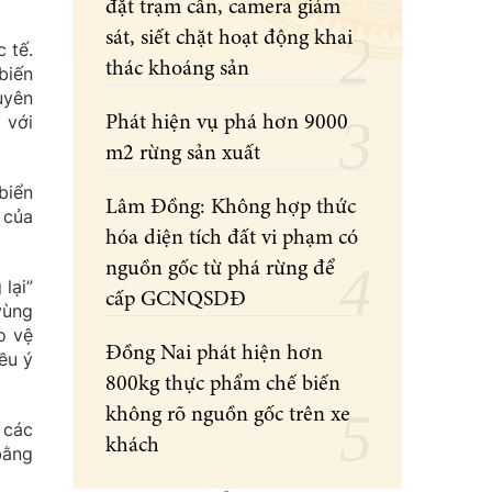
đặt trạm cân, camera giám
sát, siết chặt hoạt động khai
 tế.
thác khoáng sản
biến
uyên
 với
Phát hiện vụ phá hơn 9000
m2 rừng sản xuất
biển
Lâm Đồng: Không hợp thức
 của
hóa diện tích đất vi phạm có
nguồn gốc từ phá rừng để
lại”
cấp GCNQSDĐ
vùng
o vệ
Đồng Nai phát hiện hơn
ều ý
800kg thực phẩm chế biến
không rõ nguồn gốc trên xe
 các
khách
bằng