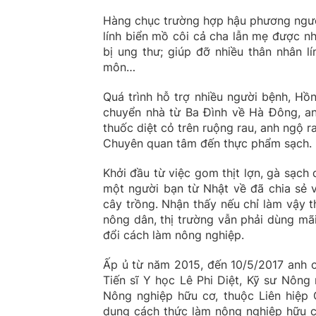
Hàng chục trường hợp hậu phương ngườ
lính biển mồ côi cả cha lẫn mẹ được nh
bị ung thư; giúp đỡ nhiều thân nhân l
môn…
Quá trình hỗ trợ nhiều người bệnh, H
chuyển nhà từ Ba Đình về Hà Đông, an
thuốc diệt cỏ trên ruộng rau, anh ngộ 
Chuyên quan tâm đến thực phẩm sạch.
Khởi đầu từ việc gom thịt lợn, gà sạc
một người bạn từ Nhật về đã chia sẻ 
cây trồng. Nhận thấy nếu chỉ làm vậy t
nông dân, thị trường vẫn phải dùng mã
đổi cách làm nông nghiệp.
Ấp ủ từ năm 2015, đến 10/5/2017 anh 
Tiến sĩ Y học Lê Phi Diệt, Kỹ sư Nôn
Nông nghiệp hữu cơ, thuộc Liên hiệp
dụng cách thức làm nông nghiệp hữu cơ