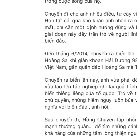
trong cuộc sống của họ.
Chuyến đi cho anh nhiều điều, từ cây vi
Hơn tất cả, qua khó khăn anh nhận ra 
mất, chỉ cần một định hướng đúng và b
giai đoạn này đầy trăn trở về người lín
biển đảo.
Đến tháng 6/2014, chuyến ra biển lần 
Hoàng Sa khi giàn khoan Hải Dương 98
Việt Nam, gần quần đảo Hoàng Sa mà T
Chuyến ra biển lần này, anh vừa phải đ
vừa lao lên tác nghiệp ghi lại quá tr
biển thiêng liêng của tổ quốc. Trở về
chủ quyền, những hiểm nguy luôn bủa v
nghĩa với biển đảo”, anh nói.
Sau chuyến đi, Hồng Chuyên lập nhóm
mạnh thường quân… để tìm những cảnh 
khả năng của những tấm lòng thiện ngu