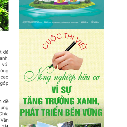
t đá
anh,
 với
gừng
 cao
 góp
n đề
dụng
Chia
 Văn
 bắt