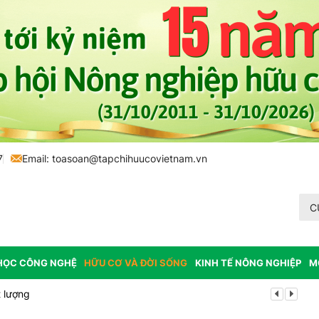
7
Email:
toasoan@tapchihuucovietnam.vn
C
HỌC CÔNG NGHỆ
HỮU CƠ VÀ ĐỜI SỐNG
KINH TẾ NÔNG NGHIỆP
M
 lượng
Tổ chức lấy m