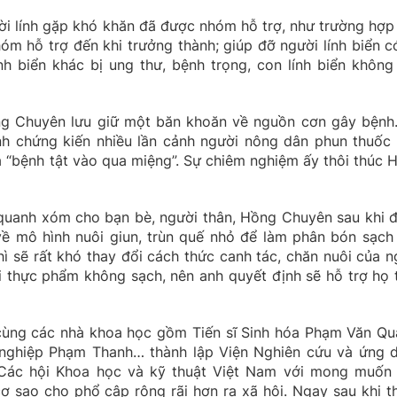
i lính gặp khó khăn đã được nhóm hỗ trợ, như trường hợp
óm hỗ trợ đến khi trưởng thành; giúp đỡ người lính biển c
ính biển khác bị ung thư, bệnh trọng, con lính biển không
ồng Chuyên lưu giữ một băn khoăn về nguồn cơn gây bệnh.
h chứng kiến nhiều lần cảnh người nông dân phun thuốc 
ra “bệnh tật vào qua miệng”. Sự chiêm nghiệm ấy thôi thúc 
h quanh xóm cho bạn bè, người thân, Hồng Chuyên sau khi 
về mô hình nuôi giun, trùn quế nhỏ để làm phân bón sạch
hì sẽ rất khó thay đổi cách thức canh tác, chăn nuôi của n
i thực phẩm không sạch, nên anh quyết định sẽ hỗ trợ họ 
cùng các nhà khoa học gồm Tiến sĩ Sinh hóa Phạm Văn Qu
g nghiệp Phạm Thanh… thành lập Viện Nghiên cứu và ứng 
 Các hội Khoa học và kỹ thuật Việt Nam với mong muốn
 sao cho phổ cập rộng rãi hơn ra xã hội. Ngay sau khi t