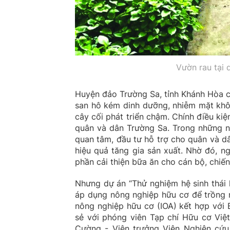
Vườn rau tại 
Huyện đảo Trường Sa, tỉnh Khánh Hòa có
san hô kém dinh dưỡng, nhiễm mặt khôn
cây cối phát triển chậm. Chính điều kiệ
quân và dân Trường Sa. Trong những n
quan tâm, đầu tư hỗ trợ cho quân và d
hiệu quả tăng gia sản xuất. Nhờ đó, n
phần cải thiện bữa ăn cho cán bộ, chiến
Nhưng dự án “Thử nghiệm hệ sinh thái 
áp dụng nông nghiệp hữu cơ để trồng 
nông nghiệp hữu cơ (IOA) kết hợp với B
sẻ với phóng viên Tạp chí Hữu cơ Việ
Cường - Viện trưởng Viện Nghiên cứ