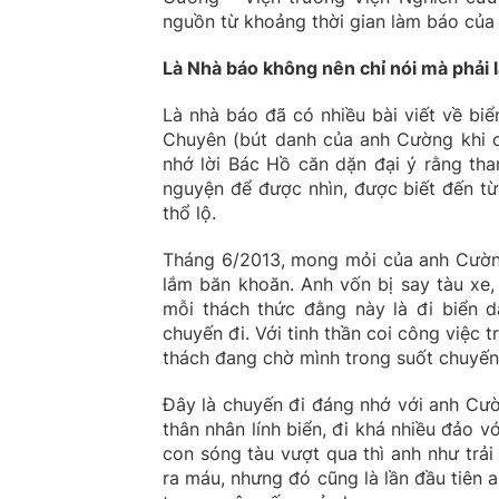
nguồn từ khoảng thời gian làm báo của
Là Nhà báo không nên chỉ nói mà phải 
Là nhà báo đã có nhiều bài viết về bi
Chuyên (bút danh của anh Cường khi cô
nhớ lời Bác Hồ căn dặn đại ý rằng th
nguyện để được nhìn, được biết đến t
thổ lộ.
Tháng 6/2013, mong mỏi của anh Cường
lắm băn khoăn. Anh vốn bị say tàu xe,
mỗi thách thức đằng này là đi biển d
chuyến đi. Với tinh thần coi công việc 
thách đang chờ mình trong suốt chuyến
Đây là chuyến đi đáng nhớ với anh Cườ
thân nhân lính biển, đi khá nhiều đảo v
con sóng tàu vượt qua thì anh như trả
ra máu, nhưng đó cũng là lần đầu tiên 