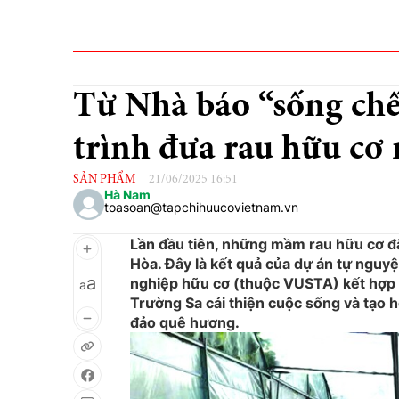
Từ Nhà báo “sống chế
trình đưa rau hữu cơ
SẢN PHẨM
21/06/2025 16:51
Hà Nam
toasoan@tapchihuucovietnam.vn
Lần đầu tiên, những mầm rau hữu cơ đ
Hòa. Đây là kết quả của dự án tự ngu
a
nghiệp hữu cơ (thuộc VUSTA) kết hợp 
a
Trường Sa cải thiện cuộc sống và tạo h
đảo quê hương.