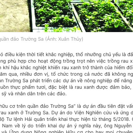
quần đảo Trường Sa (Ảnh: Xuân Thủy)
 điều kiện thời tiết khắc nghiệp, thổ nhưỡng chủ yếu là đấ
g phù hợp cho hoạt động trồng trọt nên việc trồng rau x
n khí hậu khắc nghiệt khiến rau xanh trở thành của hiếm đối
ăm qua, nhiều đơn vị, tổ chức trong cả nước đã không n
ân Trường Sa phát triển các dự án về nông nghiệp để nâng
guồn thực phẩm tươi, đặc biệt là rau xanh được đảm bảo,
 sỹ và nhân dân trên các đảo.
hữu cơ trên quần đảo Trường Sa” là dự án đầu tiên đặt vấ
rau xanh ở Trường Sa. Dự án do Viện Nghiên cứu và ứng 
ộ Tư lệnh Hải quân triển khai thực hiện từ tháng 5/2018. 
t Nam về lý do triển khai dự án ý nghĩa này, ông Nguyễn
u và Ứng dụng Nông nghiệp Hữu cơ cho hay mọi chuyện