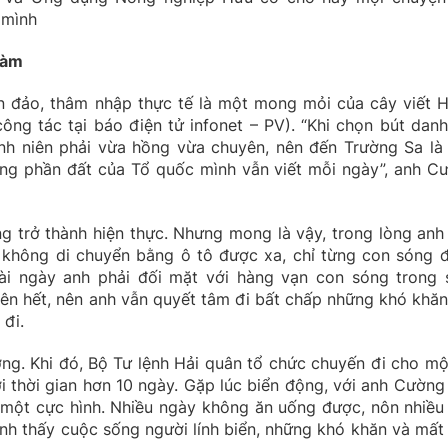
 mình
làm
ển đảo, thâm nhập thực tế là một mong mỏi của cây viết 
ng tác tại báo điện tử infonet – PV). “Khi chọn bút danh,
anh niên phải vừa hồng vừa chuyên, nên đến Trường Sa là
ừng phần đất của Tổ quốc mình vẫn viết mỗi ngày”, anh C
 trở thành hiện thực. Nhưng mong là vậy, trong lòng anh
 không di chuyển bằng ô tô được xa, chỉ từng con sóng đ
ài ngày anh phải đối mặt với hàng vạn con sóng trong 
trên hết, nên anh vẫn quyết tâm đi bất chấp những khó khăn
 đi.
ng. Khi đó, Bộ Tư lệnh Hải quân tổ chức chuyến đi cho mộ
ới thời gian hơn 10 ngày. Gặp lúc biển động, với anh Cường
i một cực hình. Nhiều ngày không ăn uống được, nôn nhiều
anh thấy cuộc sống người lính biển, những khó khăn và mất