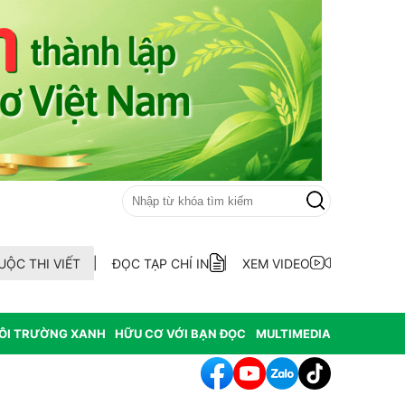
UỘC THI VIẾT
ĐỌC TẠP CHÍ IN
XEM VIDEO
ÔI TRƯỜNG XANH
HỮU CƠ VỚI BẠN ĐỌC
MULTIMEDIA
ẫu AND 70 hài cốt liệt sĩ chưa xác định thông tin tại xã Ea Kar tỉnh