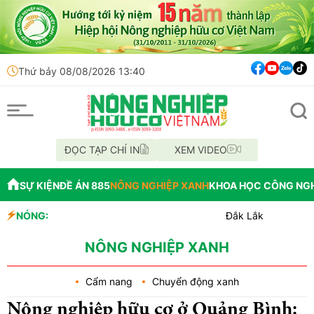
Thứ bảy 08/08/2026 13:40
ĐỌC TẠP CHÍ IN
XEM VIDEO
SỰ KIỆN
ĐỀ ÁN 885
NÔNG NGHIỆP XANH
KHOA HỌC CÔNG NG
NÓNG:
Đắk Lắk tổ chức diễu hành xe 
Vĩnh Long phát hiện 9 mẫu xă
Tổ chức lấy mẫu AND 70 hài cốt 
NÔNG NGHIỆP XANH
Cẩm nang
Chuyển động xanh
Nông nghiệp hữu cơ ở Quảng Bình: