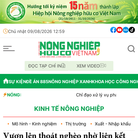
Chủ nhật 09/08/2026 12:59
ĐỌC TẠP CHÍ IN
XEM VIDEO
SỰ KIỆN
ĐỀ ÁN 885
NÔNG NGHIỆP XANH
KHOA HỌC CÔNG NG
NÓNG:
Chỉ đạo xử lý vụ phá rừng tại lâm phần B
Mùa xanh trên cánh đồng Mường Than
Lâm Đồng: Công tác chi trả tiền giao khoá
KINH TẾ NÔNG NGHIỆP
Mô hình - Kinh nghiệm
Thị trường
Xuất - Nhập khẩu
Vươn lên thoát nghèo nhờ liên kết