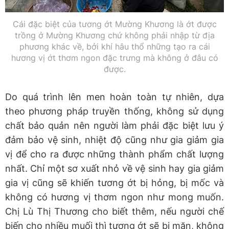
Cái đặc biệt của tương ớt Mường Khương là ớt được
trồng ở Mường Khương chứ không phải nhập từ địa
phương khác về, bởi khí hâu thổ những tạo ra cái
hương vị ớt thơm ngon đặc trưng mà không ở đâu có
được.
Do quá trình lên men hoàn toàn tự nhiên, dựa
theo phương pháp truyền thống, không sử dụng
chất bảo quản nên người làm phải đặc biệt lưu ý
đảm bảo vệ sinh, nhiệt độ cũng như gia giảm gia
vị để cho ra được những thành phẩm chất lượng
nhất. Chỉ một sơ xuất nhỏ về vệ sinh hay gia giảm
gia vị cũng sẽ khiến tương ớt bị hỏng, bị mốc và
không có hương vị thơm ngon như mong muốn.
Chị Lù Thị Thương cho biết thêm, nếu người chế
biến cho nhiều muối thì tương ớt sẽ bị mặn, không