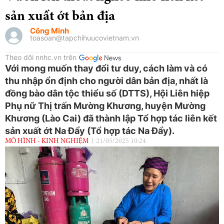
sản xuất ớt bản địa
Công Minh
toasoan@tapchihuucovietnam.vn
Theo dõi nnhc.vn trên
Với mong muốn thay đổi tư duy, cách làm và có
thu nhập ổn định cho người dân bản địa, nhất là
đồng bào dân tộc thiểu số (DTTS), Hội Liên hiệp
Phụ nữ Thị trấn Mường Khương, huyện Mường
Khương (Lào Cai) đã thành lập Tổ hợp tác liên kết
sản xuất ớt Na Đẩy (Tổ hợp tác Na Đẩy).
MÔ HÌNH - KINH NGHIỆM
21/05/2025 10:24