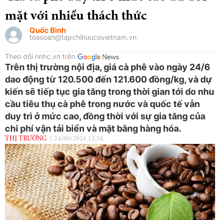
mặt với nhiều thách thức
Quốc Bình
toasoan@tapchihuucovietnam.vn
Theo dõi nnhc.vn trên
Trên thị trường nội địa, giá cà phê vào ngày 24/6
dao động từ 120.500 đến 121.600 đồng/kg, và dự
kiến sẽ tiếp tục gia tăng trong thời gian tới do nhu
cầu tiêu thụ cà phê trong nước và quốc tế vẫn
duy trì ở mức cao, đồng thời với sự gia tăng của
chi phí vận tải biển và mặt bằng hàng hóa.
THỊ TRƯỜNG
24/06/2024 12:54