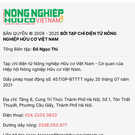
BẢN QUYỀN © 2008 - 2025
BỞI TẠP CHÍ ĐIỆN TỬ NÔNG
NGHIỆP HỮU CƠ VIỆT NAM
Tổng Biên tập:
Đỗ Ngọc Thi
Tạp chí điện tử Nông nghiệp Hữu cơ Việt Nam - Cơ quan của
Hiệp hội Nông nghiệp Hữu cơ Việt Nam.
Giấy phép hoạt động số: 457/GP-BTTTT ngày 20 tháng 07 năm
2021
Địa chỉ: Tầng 8, Cung Trí Thức Thành Phố Hà Nội, Số 1, Tôn Thất
Thuyết, Phường Cầu Giấy, Thành Phố Hà Nội.
Điện thoại:
024.3333.3833
Đường dây nóng:
0326.050.977
Liên hệ tòa soạn:
toasoan@tapchihuucovietnam.vn