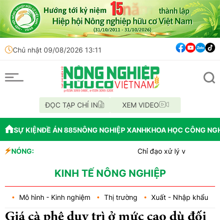
Chủ nhật 09/08/2026 13:11
ĐỌC TẠP CHÍ IN
XEM VIDEO
SỰ KIỆN
ĐỀ ÁN 885
NÔNG NGHIỆP XANH
KHOA HỌC CÔNG NG
NÓNG:
Chỉ đạo xử lý vụ phá rừng tại lâ
Mùa xanh trên cánh đồng Mường
Lâm Đồng: Công tác chi trả tiền 
KINH TẾ NÔNG NGHIỆP
Mô hình - Kinh nghiệm
Thị trường
Xuất - Nhập khẩu
Giá cà phê duy trì ở mức cao dù đối