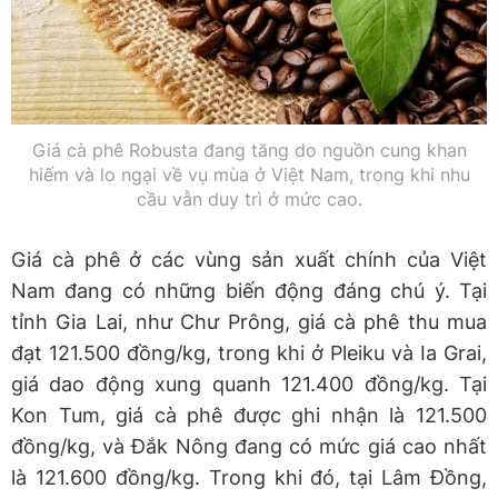
Giá cà phê Robusta đang tăng do nguồn cung khan
hiếm và lo ngại về vụ mùa ở Việt Nam, trong khi nhu
cầu vẫn duy trì ở mức cao.
Giá cà phê ở các vùng sản xuất chính của Việt
Nam đang có những biến động đáng chú ý. Tại
tỉnh Gia Lai, như Chư Prông, giá cà phê thu mua
đạt 121.500 đồng/kg, trong khi ở Pleiku và Ia Grai,
giá dao động xung quanh 121.400 đồng/kg. Tại
Kon Tum, giá cà phê được ghi nhận là 121.500
đồng/kg, và Đắk Nông đang có mức giá cao nhất
là 121.600 đồng/kg. Trong khi đó, tại Lâm Đồng,