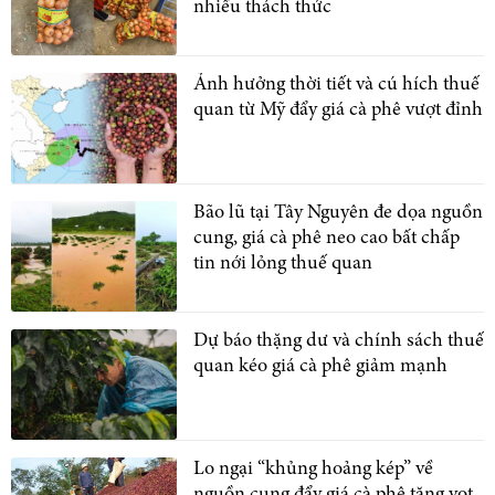
nhiều thách thức
Ảnh hưởng thời tiết và cú hích thuế
quan từ Mỹ đẩy giá cà phê vượt đỉnh
Bão lũ tại Tây Nguyên đe dọa nguồn
cung, giá cà phê neo cao bất chấp
tin nới lỏng thuế quan
Dự báo thặng dư và chính sách thuế
quan kéo giá cà phê giảm mạnh
Lo ngại “khủng hoảng kép” về
nguồn cung đẩy giá cà phê tăng vọt