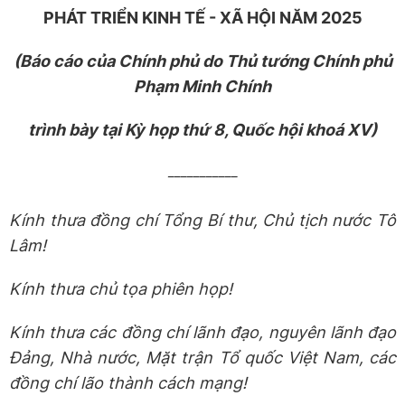
PHÁT TRIỂN KINH TẾ - XÃ HỘI NĂM 2025
(B
á
o c
á
o của Ch
í
nh phủ do Thủ t
ư
ớng Ch
í
nh phủ
Phạm Minh Ch
í
nh
trình bày tại Kỳ họp thứ 8, Quốc hội khoá XV)
___________
Kính thưa đồng chí Tổng Bí thư, Chủ tịch nước Tô
Lâm!
Kính thưa chủ tọa phiên họp!
Kính thưa các đồng chí lãnh đạo, nguyên lãnh đạo
Đảng, Nhà nước, Mặt trận Tổ quốc Việt Nam, các
đồng chí lão thành cách mạng!