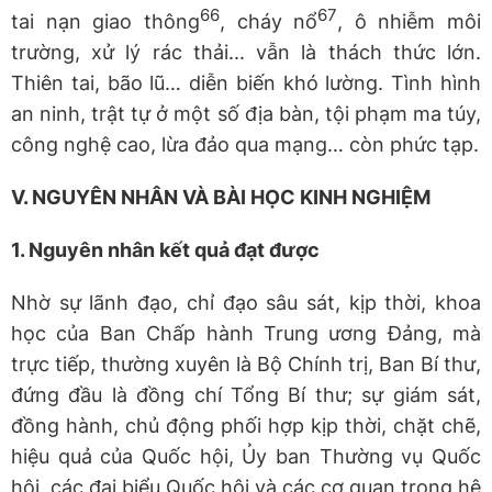
66
67
tai nạn giao thông
, cháy nổ
, ô nhiễm môi
trường, xử lý rác thải... vẫn là thách thức lớn.
Thiên tai, bão lũ… diễn biến khó lường. Tình hình
an ninh, trật tự ở một số địa bàn, tội phạm ma túy,
công nghệ cao, lừa đảo qua mạng… còn phức tạp.
V. NGUYÊN NHÂN VÀ BÀI HỌC KINH NGHIỆM
1. Nguyên nhân kết quả đạt được
Nhờ sự lãnh đạo, chỉ đạo sâu sát, kịp thời, khoa
học của Ban Chấp hành Trung ương Đảng, mà
trực tiếp, thường xuyên là Bộ Chính trị, Ban Bí thư,
đứng đầu là đồng chí Tổng Bí thư; sự giám sát,
đồng hành, chủ động phối hợp kịp thời, chặt chẽ,
hiệu quả của Quốc hội, Ủy ban Thường vụ Quốc
hội, các đại biểu Quốc hội và các cơ quan trong hệ