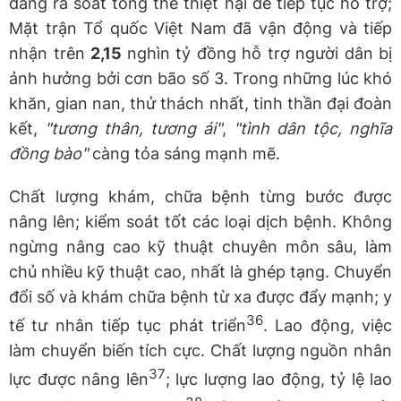
đang rà soát tổng thể thiệt hại để tiếp tục hỗ trợ;
Mặt trận Tổ quốc Việt Nam đã vận động và tiếp
nhận trên
2,15
nghìn tỷ đồng hỗ trợ người dân bị
ảnh hưởng bởi cơn bão số 3. Trong những lúc khó
khăn, gian nan, thử thách nhất, tinh thần đại đoàn
kết,
"tương thân, tương ái"
,
"tình dân tộc, nghĩa
đồng bào"
càng tỏa sáng mạnh mẽ.
Chất lượng khám, chữa bệnh từng bước được
nâng lên; kiểm soát tốt các loại dịch bệnh. Không
ngừng nâng cao kỹ thuật chuyên môn sâu, làm
chủ nhiều kỹ thuật cao, nhất là ghép tạng. Chuyển
đổi số và khám chữa bệnh từ xa được đẩy mạnh; y
36
tế tư nhân tiếp tục phát triển
. Lao động, việc
làm chuyển biến tích cực. Chất lượng nguồn nhân
37
lực được nâng lên
; lực lượng lao động, tỷ lệ lao