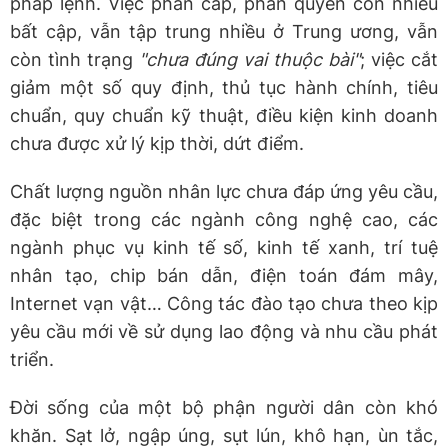
pháp lệnh. Việc phân cấp, phân quyền còn nhiều
bất cập, vẫn tập trung nhiều ở Trung ương, vẫn
còn tình trạng
"chưa đúng vai thuộc bài"
; việc cắt
giảm một số quy định, thủ tục hành chính, tiêu
chuẩn, quy chuẩn kỹ thuật, điều kiện kinh doanh
chưa được xử lý kịp thời, dứt điểm.
Chất lượng nguồn nhân lực chưa đáp ứng yêu cầu,
đặc biệt trong các ngành công nghệ cao, các
ngành phục vụ kinh tế số, kinh tế xanh, trí tuệ
nhân tạo, chip bán dẫn, điện toán đám mây,
Internet vạn vật… Công tác đào tạo chưa theo kịp
yêu cầu mới về sử dụng lao động và nhu cầu phát
triển.
Đời sống của một bộ phận người dân còn khó
khăn. Sạt lở, ngập úng, sụt lún, khô hạn, ùn tắc,