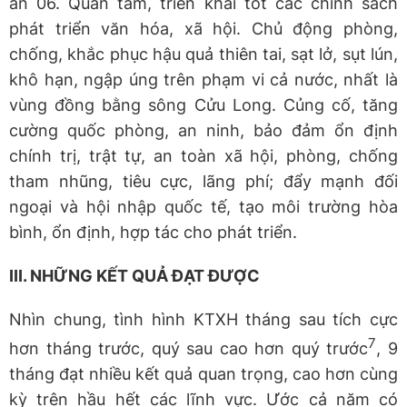
án 06. Quan tâm, triển khai tốt các chính sách
phát triển văn hóa, xã hội. Chủ động phòng,
chống, khắc phục hậu quả thiên tai, sạt lở, sụt lún,
khô hạn, ngập úng trên phạm vi cả nước, nhất là
vùng đồng bằng sông Cửu Long. Củng cố, tăng
cường quốc phòng, an ninh, bảo đảm ổn định
chính trị, trật tự, an toàn xã hội, phòng, chống
tham nhũng, tiêu cực, lãng phí; đẩy mạnh đối
ngoại và hội nhập quốc tế, tạo môi trường hòa
bình, ổn định, hợp tác cho phát triển.
III. NHỮNG KẾT QUẢ ĐẠT ĐƯỢC
Nhìn chung, tình hình KTXH tháng sau tích cực
7
hơn tháng trước, quý sau cao hơn quý trước
, 9
tháng đạt nhiều kết quả quan trọng, cao hơn cùng
kỳ trên hầu hết các lĩnh vực. Ước cả năm có