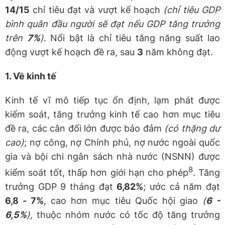
14/15
chỉ tiêu đạt và vượt kế hoạch
(chỉ tiêu
GDP
bình quân đầu người
sẽ đạt nếu GDP tăng trưởng
trên
7
%
)
. Nổi bật là chỉ tiêu tăng năng suất lao
động vượt kế hoạch đề ra, sau
3
năm không đạt.
1. Về kinh tế
Kinh tế vĩ mô tiếp tục ổn định, lạm phát được
kiểm soát, tăng trưởng kinh tế cao hơn mục tiêu
đề ra, các cân đối lớn được bảo đảm
(có thặng dư
cao)
; nợ công, nợ Chính phủ, nợ nước ngoài quốc
gia và bội chi ngân sách nhà nước (NSNN) được
8
kiểm soát tốt, thấp hơn giới hạn cho phép
. Tăng
trưởng GDP 9 tháng đạt
6,82%
; ước cả năm đạt
6,8
-
7%
, cao hơn mục tiêu Quốc hội giao
(
6 -
6,5
%
),
thuộc nhóm nước có tốc độ tăng trưởng