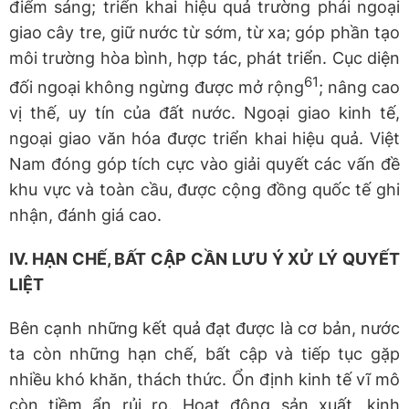
điểm sáng; triển khai hiệu quả trường phái ngoại
giao cây tre, giữ nước từ sớm, từ xa; góp phần tạo
môi trường hòa bình, hợp tác, phát triển. Cục diện
61
đối ngoại không ngừng được mở rộng
; nâng cao
vị thế, uy tín của đất nước. Ngoại giao kinh tế,
ngoại giao văn hóa được triển khai hiệu quả. Việt
Nam đóng góp tích cực vào giải quyết các vấn đề
khu vực và toàn cầu, được cộng đồng quốc tế ghi
nhận, đánh giá cao.
IV. HẠN CHẾ, BẤT CẬP CẦN LƯU Ý XỬ LÝ QUYẾT
LIỆT
Bên cạnh những kết quả đạt được là cơ bản, nước
ta còn những hạn chế, bất cập và tiếp tục gặp
nhiều khó khăn, thách thức. Ổn định kinh tế vĩ mô
còn tiềm ẩn rủi ro. Hoạt động sản xuất, kinh