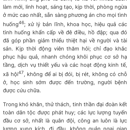
làm mới, linh hoạt, sáng tạo, kịp thời, phòng ngừa
ở mức cao nhất, sẵn sàng phương án cho mọi tình
46
huống
; xử lý bản lĩnh, khoa học, hiệu quả các
tình huống khẩn cấp về đê điều, hồ đập; qua đó
đã góp phần giảm thiểu thiệt hại về người và tài
sản. Kịp thời động viên thăm hỏi; chỉ đạo khắc
phục hậu quả, nhanh chóng khôi phục cơ sở hạ
tầng, dịch vụ thiết yếu và các hoạt động kinh tế,
47
xã hội
, không để ai bị đói, bị rét, không có chỗ
ở, học sinh sớm được đến trường, người bệnh
được cứu chữa.
Trong khó khăn, thử thách, tinh thần đại đoàn kết
toàn dân tộc được phát huy; các lực lượng tuyến
đầu cơ sở, nhất là quân đội, công an luôn là lực
lượng xung kích, đi đầu, không quản ngại gian