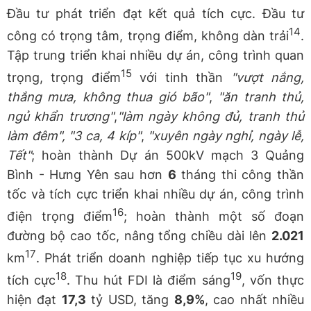
Đầu tư phát triển đạt kết quả tích cực. Đầu tư
14
công có trọng tâm, trọng điểm, không dàn trải
.
Tập trung triển khai nhiều dự án, công trình quan
15
trọng, trọng điểm
với tinh thần
"vượt nắng,
thắng mưa, không thua gió bão"
,
"ăn tranh thủ,
ngủ khẩn trương"
,
"làm ngày không đủ, tranh thủ
làm đêm", "3 ca, 4 kíp"
,
"xuyên ngày nghỉ, ngày lễ,
Tết"
; hoàn thành Dự án 500kV mạch 3 Quảng
Bình - Hưng Yên sau hơn
6
tháng thi công thần
tốc và tích cực triển khai nhiều dự án, công trình
16
điện trọng điểm
; hoàn thành một số đoạn
đường bộ cao tốc, nâng tổng chiều dài lên
2.021
17
km
. Phát triển doanh nghiệp tiếp tục xu hướng
18
19
tích cực
. Thu hút FDI là điểm sáng
, vốn thực
hiện đạt
17,3
tỷ USD, tăng
8,9%
, cao nhất nhiều