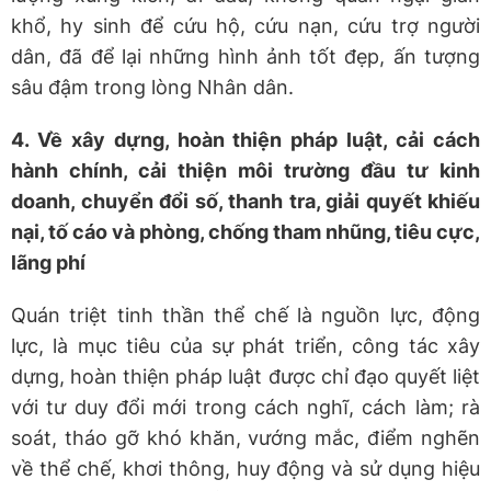
khổ, hy sinh để cứu hộ, cứu nạn, cứu trợ người
dân, đã để lại những hình ảnh tốt đẹp, ấn tượng
sâu đậm trong lòng Nhân dân.
4. Về x
â
y dựng, ho
à
n thiện ph
á
p luật, cải c
á
ch
h
à
nh ch
í
nh, cải thiện m
ô
i tr
ư
ờng
đ
ầu t
ư
kinh
doanh, chuyển
đ
ổi số, thanh tra, giải quyết khiếu
nại, tố c
á
o v
à
ph
ò
ng, chống tham nhũng, ti
ê
u cực,
l
ã
ng ph
í
Quán triệt tinh thần thể chế là nguồn lực, động
lực, là mục tiêu của sự phát triển, công tác xây
dựng, hoàn thiện pháp luật được chỉ đạo quyết liệt
với tư duy đổi mới trong cách nghĩ, cách làm; rà
soát, tháo gỡ khó khăn, vướng mắc, điểm nghẽn
về thể chế, khơi thông, huy động và sử dụng hiệu