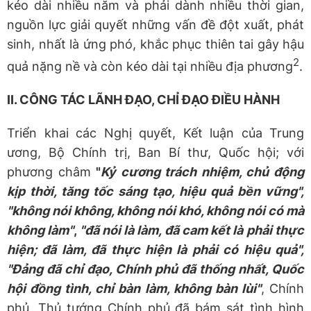
kéo dài nhiều năm và phải dành nhiều thời gian,
nguồn lực giải quyết những vấn đề đột xuất, phát
sinh, nhất là ứng phó, khắc phục thiên tai gây hậu
2
quả nặng nề và còn kéo dài tại nhiều địa phương
.
II. CÔNG TÁC LÃNH ĐẠO, CHỈ ĐẠO ĐIỀU HÀNH
Triển khai các Nghị quyết, Kết luận của Trung
ương, Bộ Chính trị, Ban Bí thư, Quốc hội; với
phương châm
"
Kỷ cương trách nhiệm, chủ động
kịp thời, tăng tốc sáng tạo, hiệu quả bền vững"
,
"không nói không, không nói khó, không nói có mà
không làm"
,
"đã nói là làm, đã cam kết là phải thực
hiện; đã làm, đã thực hiện là phải có hiệu quả",
"Đảng đã chỉ đạo, Chính phủ đã thống nhất, Quốc
hội đồng tình, chỉ bàn làm, không bàn lùi"
, Chính
phủ, Thủ tướng Chính phủ đã bám sát tình hình