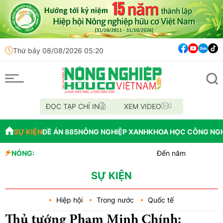
Thứ bảy 08/08/2026 05:20
ĐỌC TẠP CHÍ IN
XEM VIDEO
SỰ KIỆN
ĐỀ ÁN 885
NÔNG NGHIỆP XANH
KHOA HỌC CÔNG NG
NÓNG:
Đến năm 2045, Việt Nam ph
Thông báo mất giấy tờ
Lâm Đồng: Không hợp thức 
SỰ KIỆN
Hiệp hội
Trong nước
Quốc tế
Thủ tướng Phạm Minh Chính: