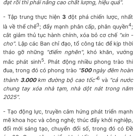
đạt rồi thì phải nâng cao chất lượng, hiệu quả"
.
- Tập trung thực hiện
3
đột phá chiến lược, nhất
3
4
là về thể chế
; đẩy mạnh phân cấp, phân quyền
;
cắt giảm thủ tục hành chính, xóa bỏ cơ chế
"xin -
cho"
. Lập các Ban chỉ đạo, tổ công tác để kịp thời
tháo gỡ những
"điểm nghẽn"
, khó khăn, vướng
5
mắc phát sinh
. Phát động nhiều phong trào thi
đua, trong đó có phong trào
"
500
ngày đêm hoàn
6
thành
3.000
km đường bộ cao tốc"
và
"cả nước
chung tay xóa nhà tạm, nhà dột nát trong năm
2025"
.
- Tạo động lực, truyền cảm hứng phát triển mạnh
mẽ khoa học và công nghệ; thúc đẩy khởi nghiệp,
đổi mới sáng tạo, chuyển đổi số, trong đó có Đề