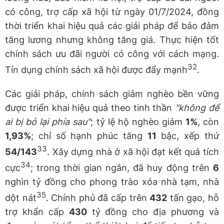
có công, trợ cấp xã hội từ ngày 01/7/2024, đồng
thời triển khai hiệu quả các giải pháp để bảo đảm
tăng lương nhưng không tăng giá. Thực hiện tốt
chính sách ưu đãi người có công với cách mạng.
32
Tín dụng chính sách xã hội được đẩy mạnh
.
Các giải pháp, chính sách giảm nghèo bền vững
được triển khai hiệu quả theo tinh thần
"không để
ai bị bỏ lại phía sau"
; tỷ lệ hộ nghèo giảm
1%
, còn
1,93%
; chỉ số hạnh phúc tăng
11
bậc, xếp thứ
33
54/143
. Xây dựng nhà ở xã hội đạt kết quả tích
34
cực
; trong thời gian ngắn, đã huy động trên
6
nghìn tỷ đồng cho phong trào xóa nhà tạm, nhà
35
dột nát
. Chính phủ đã cấp trên
432
tấn gạo, hỗ
trợ khẩn cấp
430
tỷ đồng cho địa phương và