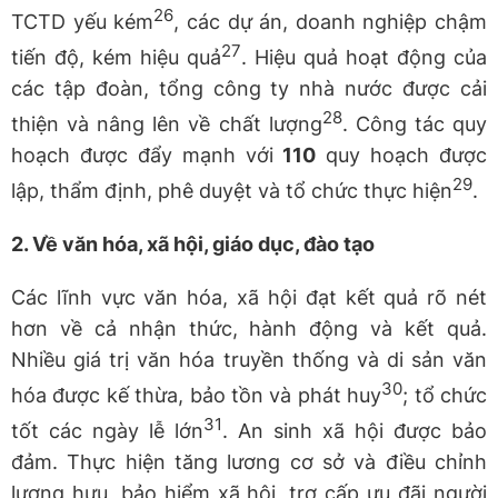
26
TCTD yếu kém
, các dự án, doanh nghiệp chậm
27
tiến độ, kém hiệu quả
. Hiệu quả hoạt động của
các tập đoàn, tổng công ty nhà nước được cải
28
thiện và nâng lên về chất lượng
. Công tác quy
hoạch được đẩy mạnh với
110
quy hoạch được
29
lập, thẩm định, phê duyệt và tổ chức thực hiện
.
2.
Về văn hóa, xã hội, giáo dục, đào tạo
Các lĩnh vực văn hóa, xã hội đạt kết quả rõ nét
hơn về cả nhận thức, hành động và kết quả.
Nhiều giá trị văn hóa truyền thống và di sản văn
30
hóa được kế thừa, bảo tồn và phát huy
; tổ chức
31
tốt các ngày lễ lớn
. An sinh xã hội được bảo
đảm. Thực hiện tăng lương cơ sở và điều chỉnh
lương hưu, bảo hiểm xã hội, trợ cấp ưu đãi người