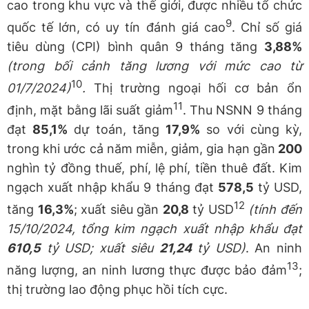
cao trong khu vực và thế giới, được nhiều tổ chức
9
quốc tế lớn, có uy tín đánh giá cao
. Chỉ số giá
tiêu dùng (CPI) bình quân 9 tháng tăng
3,88%
(trong bối cảnh tăng lương
với mức cao
từ
10
01/7/2024)
.
Thị trường ngoại hối cơ bản ổn
11
định, mặt bằng lãi suất giảm
. Thu NSNN 9 tháng
đạt
85,1%
dự toán, tăng
17,9%
so với cùng kỳ,
trong khi ước cả năm miễn, giảm, gia hạn gần
200
nghìn tỷ đồng thuế, phí, lệ phí, tiền thuê đất. Kim
ngạch xuất nhập khẩu 9 tháng đạt
578,5
tỷ USD,
12
tăng
16,3%
; xuất siêu gần
20,8
tỷ USD
(tính đến
15/10/2024, tổng kim ngạch xuất nhập khẩu đạt
610,5
tỷ USD; xuất siêu
21,24
tỷ USD)
. An ninh
13
năng lượng, an ninh lương thực được bảo đảm
;
thị trường lao động phục hồi tích cực.