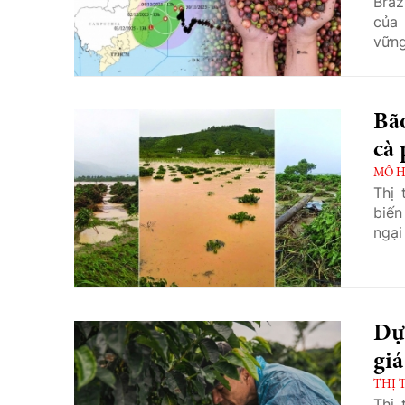
Braz
của 
vững
Bão
cà 
MÔ H
Thị 
biến
ngại
Dự 
gi
THỊ 
Thị 