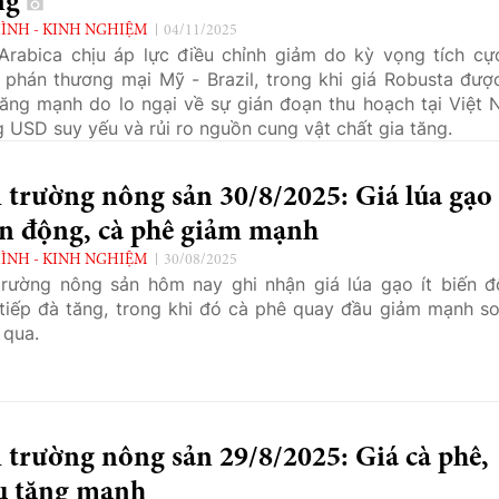
ng
ÌNH - KINH NGHIỆM
04/11/2025
Arabica chịu áp lực điều chỉnh giảm do kỳ vọng tích cự
phán thương mại Mỹ - Brazil, trong khi giá Robusta đượ
tăng mạnh do lo ngại về sự gián đoạn thu hoạch tại Việt 
 USD suy yếu và rủi ro nguồn cung vật chất gia tăng.
 trường nông sản 30/8/2025: Giá lúa gạo 
ến động, cà phê giảm mạnh
ÌNH - KINH NGHIỆM
30/08/2025
trường nông sản hôm nay ghi nhận giá lúa gạo ít biến đ
 tiếp đà tăng, trong khi đó cà phê quay đầu giảm mạnh so
qua.
 trường nông sản 29/8/2025: Giá cà phê,
êu tăng mạnh