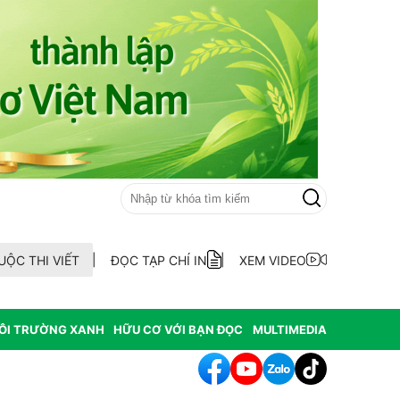
UỘC THI VIẾT
ĐỌC TẠP CHÍ IN
XEM VIDEO
ÔI TRƯỜNG XANH
HỮU CƠ VỚI BẠN ĐỌC
MULTIMEDIA
hát hiện 9 mẫu xăng dầu kém chất lượng