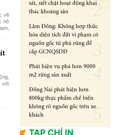
sát, siết chặt hoạt động khai
thác khoáng sản
c về
c hỗ
Lâm Đồng: Không hợp thức
Nam,
hóa diện tích đất vi phạm có
nguồn gốc từ phá rừng để
cấp GCNQSDĐ
ít
Phát hiện vụ phá hơn 9000
m2 rừng sản xuất
ộng,
 với
Đồng Nai phát hiện hơn
800kg thực phẩm chế biến
không rõ nguồn gốc trên xe
khách
TẠP CHÍ IN