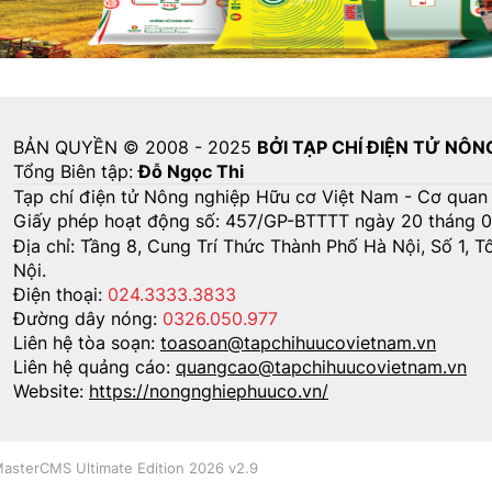
BẢN QUYỀN © 2008 - 2025
BỞI TẠP CHÍ ĐIỆN TỬ NÔ
Tổng Biên tập:
Đỗ Ngọc Thi
Tạp chí điện tử Nông nghiệp Hữu cơ Việt Nam - Cơ quan
Giấy phép hoạt động số: 457/GP-BTTTT ngày 20 tháng 
Địa chỉ: Tầng 8, Cung Trí Thức Thành Phố Hà Nội, Số 1, 
Nội.
Điện thoại:
024.3333.3833
Đường dây nóng:
0326.050.977
Liên hệ tòa soạn:
toasoan@tapchihuucovietnam.vn
Liên hệ quảng cáo:
quangcao@tapchihuucovietnam.vn
Website:
https://nongnghiephuuco.vn/
asterCMS Ultimate Edition 2026 v2.9