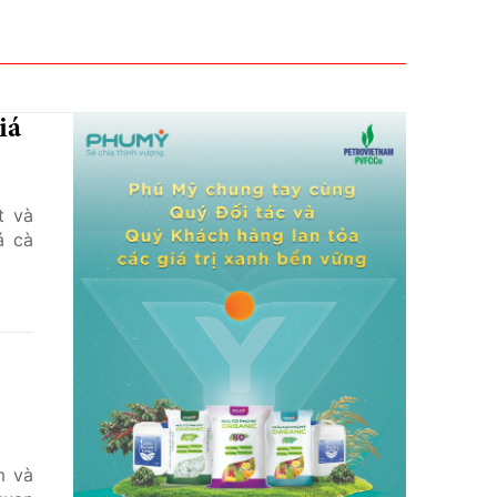
iá
t và
á cà
m và