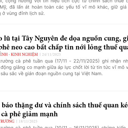
il, cộng hưởng với tín hiệu tích cực từ chính sách thuế 
Mỹ, đã lấn át hoàn toàn các yếu tố vĩ mô khác, giữ giá
 ở vùng đỉnh lịch sử.
 lũ tại Tây Nguyên đe dọa nguồn cung, g
phê neo cao bất chấp tin nới lỏng thuế q
ÌNH - KINH NGHIỆM
24/11/2025
trường cà phê tuần qua (17/11 - 22/11/2025) ghi nhận n
 động giằng co mạnh giữa áp lực chốt lời từ tin tức vĩ mô v
 sâu sắc về gián đoạn nguồn cung tại Việt Nam.
báo thặng dư và chính sách thuế quan k
á cà phê giảm mạnh
TRƯỜNG
18/11/2025
trường cà phê tuần qua (10/11 – 16/11/2025) chứng kiến