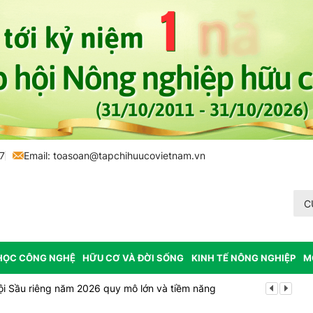
7
Email:
toasoan@tapchihuucovietnam.vn
C
HỌC CÔNG NGHỆ
HỮU CƠ VÀ ĐỜI SỐNG
KINH TẾ NÔNG NGHIỆP
M
ội Sầu riêng năm 2026 quy mô lớn và tiềm năng
Vĩnh Long p