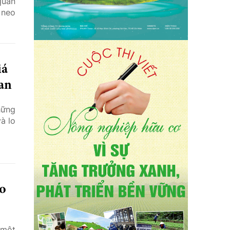
quan
 neo
iá
uan
hững
à lo
éo
 một