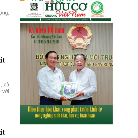
ộng,
ít
, cà
 với
ít