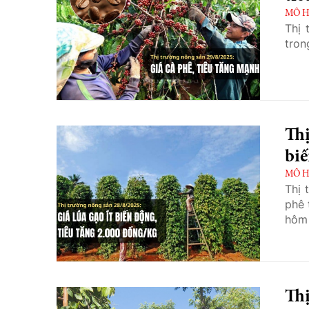
MÔ H
Thị 
tron
Thị
biế
MÔ H
Thị 
phê 
hôm 
Thị