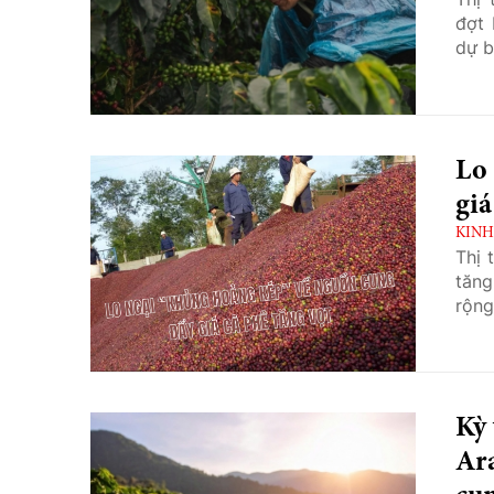
đợt 
dự b
Lo
giá
KINH
Thị 
tăng
rộng
Kỳ 
Ara