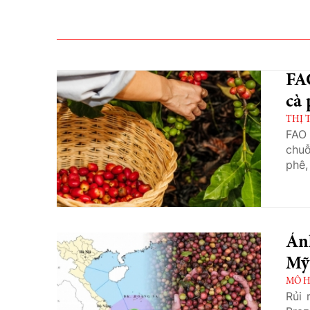
FAO
cà 
THỊ 
FAO 
chuỗ
phê,
Ảnh
Mỹ 
MÔ H
Rủi 