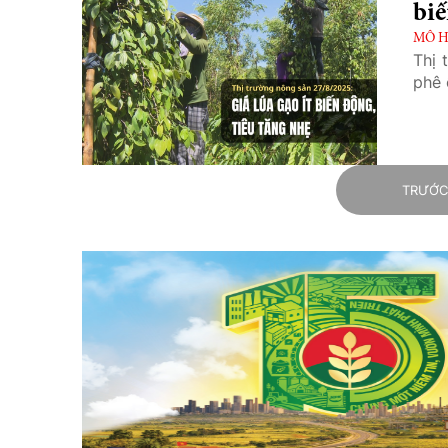
biế
MÔ H
Thị 
phê 
TRƯỚ