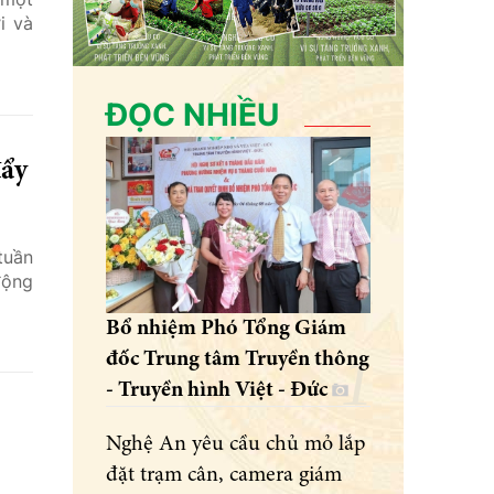
i và
ĐỌC NHIỀU
đẩy
tuần
động
Bổ nhiệm Phó Tổng Giám
đốc Trung tâm Truyền thông
- Truyền hình Việt - Đức
Nghệ An yêu cầu chủ mỏ lắp
đặt trạm cân, camera giám