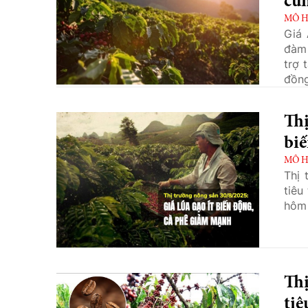
cu
MÔ H
Giá 
đàm 
trợ 
đồng
Thị
bi
MÔ H
Thị 
tiêu
hôm 
Thị
ti