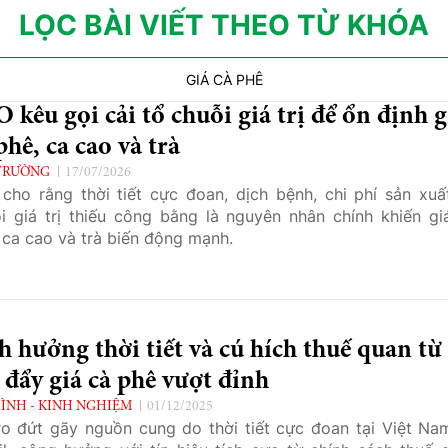
LỌC BÀI VIẾT THEO TỪ KHÓA
GIÁ CÀ PHÊ
 kêu gọi cải tổ chuỗi giá trị để ổn định g
phê, ca cao và trà
TRƯỜNG
17/07/2026
cho rằng thời tiết cực đoan, dịch bệnh, chi phí sản xuấ
i giá trị thiếu công bằng là nguyên nhân chính khiến gi
 ca cao và trà biến động mạnh.
 hưởng thời tiết và cú hích thuế quan từ
đẩy giá cà phê vượt đỉnh
ÌNH - KINH NGHIỆM
01/12/2025
ro đứt gãy nguồn cung do thời tiết cực đoan tại Việt Na