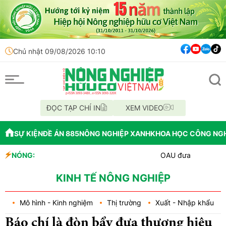
Chủ nhật 09/08/2026 10:10
ĐỌC TẠP CHÍ IN
XEM VIDEO
SỰ KIỆN
ĐỀ ÁN 885
NÔNG NGHIỆP XANH
KHOA HỌC CÔNG NG
NÓNG:
OAU đưa nhà máy thuốc bảo vệ t
Đắk Lắk tổ chức diễu hành xe hư
Vĩnh Long phát hiện 9 mẫu xăng
KINH TẾ NÔNG NGHIỆP
Mô hình - Kinh nghiệm
Thị trường
Xuất - Nhập khẩu
Báo chí là đòn bẩy đưa thương hiệu