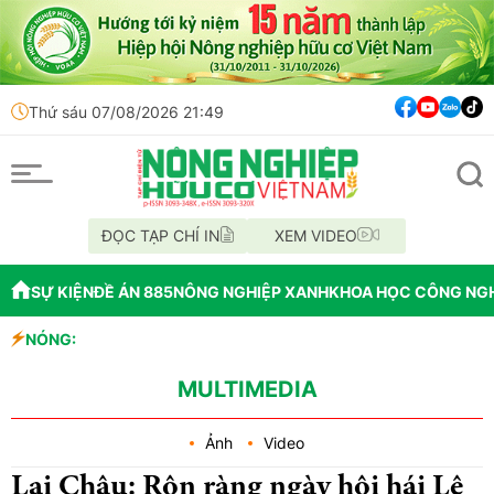
Thứ sáu 07/08/2026 21:49
ĐỌC TẠP CHÍ IN
XEM VIDEO
SỰ KIỆN
ĐỀ ÁN 885
NÔNG NGHIỆP XANH
KHOA HỌC CÔNG NG
NÓNG:
Đến năm 2045, Vi
Thông báo mất giấ
Lâm Đồng: Không 
MULTIMEDIA
Ảnh
Video
Lai Châu: Rộn ràng ngày hội hái Lê