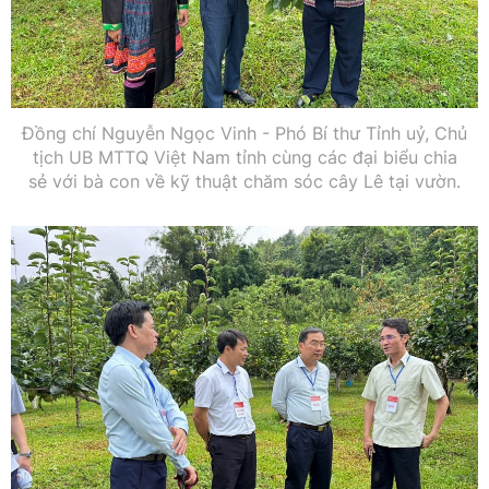
Đồng chí Nguyễn Ngọc Vinh - Phó Bí thư Tỉnh uỷ, Chủ
tịch UB MTTQ Việt Nam tỉnh cùng các đại biểu chia
sẻ với bà con về kỹ thuật chăm sóc cây Lê tại vườn.