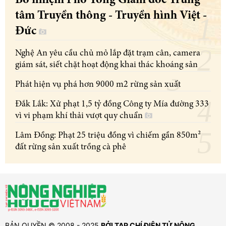
Bổ nhiệm Phó Tổng Giám đốc Trung
tâm Truyền thông - Truyền hình Việt -
Đức
Nghệ An yêu cầu chủ mỏ lắp đặt trạm cân, camera
giám sát, siết chặt hoạt động khai thác khoáng sản
Phát hiện vụ phá hơn 9000 m2 rừng sản xuất
Đắk Lắk: Xử phạt 1,5 tỷ đồng Công ty Mía đường 333
vì vi phạm khí thải vượt quy chuẩn
Lâm Đồng: Phạt 25 triệu đồng vì chiếm gần 850m²
đất rừng sản xuất trồng cà phê
BẢN QUYỀN © 2008 - 2025
BỞI TẠP CHÍ ĐIỆN TỬ NÔNG