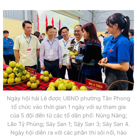
Ngày hội hái Lê được UBND phường Tân Phong
tổ chức vào thời gian 1 ngày với sự tham gia
của 5 đội đến từ các tổ dân phố: Nùng Nàng;
Lão Tỷ Phùng; Sáy San 1; Sậy San 3; Sáy San 4.
Ngày hội diễn ra với các phần thi sôi nổi, hào