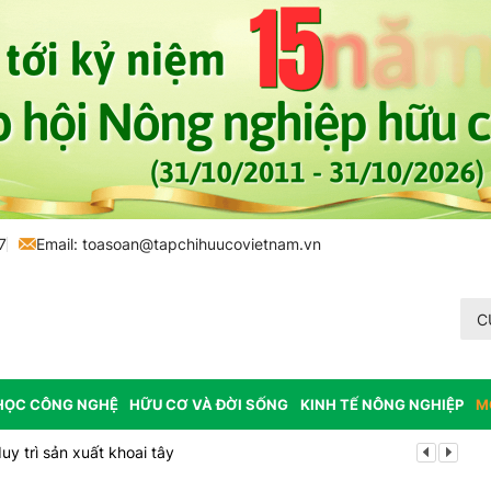
7
Email:
toasoan@tapchihuucovietnam.vn
C
HỌC CÔNG NGHỆ
HỮU CƠ VÀ ĐỜI SỐNG
KINH TẾ NÔNG NGHIỆP
M
y trì sản xuất khoai tây
Tp. Huế: Xã 