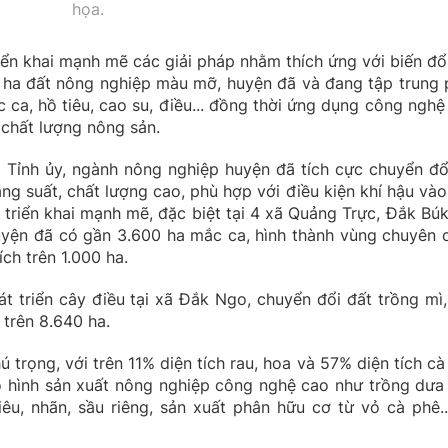
họa.
ển khai mạnh mẽ các giải pháp nhằm thích ứng với biến đổi
 ha đất nông nghiệp màu mỡ, huyện đã và đang tập trung 
c ca, hồ tiêu, cao su, điều... đồng thời ứng dụng công nghệ
 chất lượng nông sản.
 Tỉnh ủy, ngành nông nghiệp huyện đã tích cực chuyển đổ
ng suất, chất lượng cao, phù hợp với điều kiện khí hậu vào
 triển khai mạnh mẽ, đặc biệt tại 4 xã Quảng Trực, Đắk Búk
uyện đã có gần 3.600 ha mắc ca, hình thành vùng chuyên 
ch trên 1.000 ha.
 triển cây điều tại xã Đắk Ngo, chuyển đổi đất trồng mì,
 trên 8.640 ha.
rọng, với trên 11% diện tích rau, hoa và 57% diện tích cà
 hình sản xuất nông nghiệp công nghệ cao như trồng dưa 
iêu, nhãn, sầu riêng, sản xuất phân hữu cơ từ vỏ cà phê..