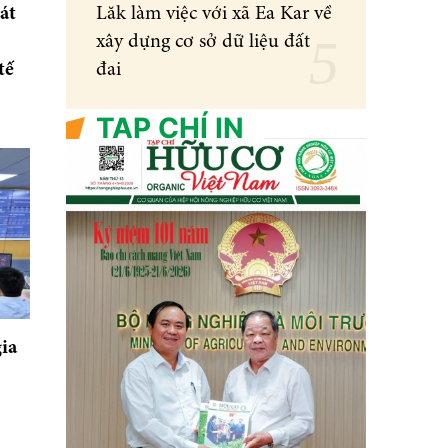
át
Lăk làm việc với xã Ea Kar về
xây dựng cơ sở dữ liệu đất
tế
đai
TẠP CHÍ IN
ia