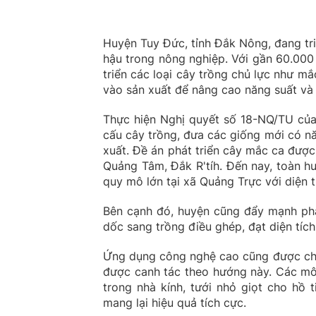
Huyện Tuy Đức, tỉnh Đắk Nông, đang tri
hậu trong nông nghiệp. Với gần 60.000
triển các loại cây trồng chủ lực như mắ
vào sản xuất để nâng cao năng suất và
Thực hiện Nghị quyết số 18-NQ/TU của
cấu cây trồng, đưa các giống mới có nă
xuất. Đề án phát triển cây mắc ca được
Quảng Tâm, Đắk R'tíh. Đến nay, toàn h
quy mô lớn tại xã Quảng Trực với diện tí
Bên cạnh đó, huyện cũng đẩy mạnh phát
dốc sang trồng điều ghép, đạt diện tích
Ứng dụng công nghệ cao cũng được chú t
được canh tác theo hướng này. Các mô
trong nhà kính, tưới nhỏ giọt cho hồ t
mang lại hiệu quả tích cực.