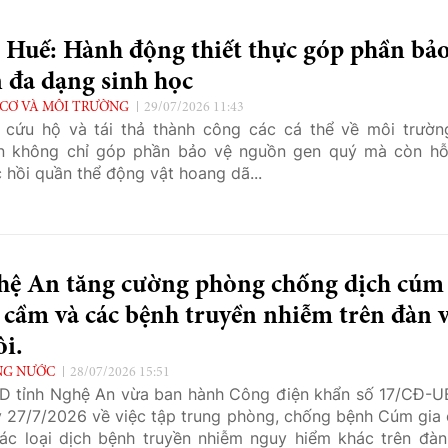
 Huế: Hành động thiết thực góp phần bả
 đa dạng sinh học
CƠ VÀ MÔI TRƯỜNG
29/07/2026 11:43
 cứu hộ và tái thả thành công các cá thể về môi trườn
n không chỉ góp phần bảo vệ nguồn gen quý mà còn hỗ
 hồi quần thể động vật hoang dã...
hệ An tăng cường phòng chống dịch cúm
 cầm và các bệnh truyền nhiễm trên đàn 
i.
NG NƯỚC
28/07/2026 15:51
 tỉnh Nghệ An vừa ban hành Công điện khẩn số
17/CĐ-
 27/7/2026 về việc tập trung phòng, chống bệnh Cúm gia
ác loại dịch bệnh truyền nhiễm nguy hiểm khác trên đàn