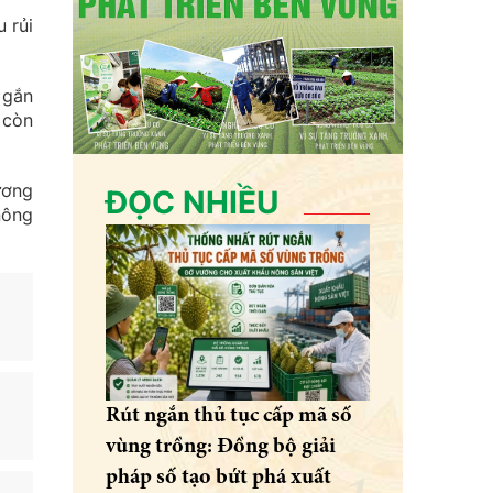
 rủi
 gắn
 còn
ương
ĐỌC NHIỀU
nông
Rút ngắn thủ tục cấp mã số
vùng trồng: Đồng bộ giải
pháp số tạo bứt phá xuất