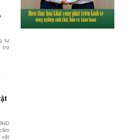
o
g tự
 trợ
vật
UBND
 cầm
 vật