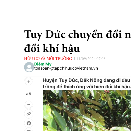
Tuy Đức chuyển đổi n
đổi khí hậu
HỮU CƠ VÀ MÔI TRƯỜNG
11/09/2024 07:08
Diễm My
toasoan@tapchihuucovietnam.vn
Huyện Tuy Đức, Đắk Nông đang đi đầu 
trồng để thích ứng với biến đổi khí hậu
a
a