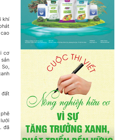
 khí
phát
 cao
i cơ
 sản
 So,
canh
 đất
 phê
lưới
. đã