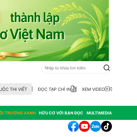
UỘC THI VIẾT
ĐỌC TẠP CHÍ IN
XEM VIDEO
ÔI TRƯỜNG XANH
HỮU CƠ VỚI BẠN ĐỌC
MULTIMEDIA
Quảng Điền ra mắt Tổ hợp tác nuôi trồng thủy sản thôn An Xuân Đôn