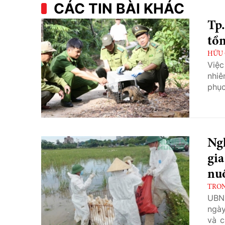
CÁC TIN BÀI KHÁC
Tp.
tồn
HỮU 
Việc
nhiê
phục
Ng
gia
nuô
TRO
UBND
ngày
và c