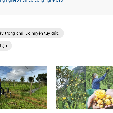
ng nghiệp hữu cơ công nghệ cao
ây trồng chủ lực huyện tuy đức
 hậu