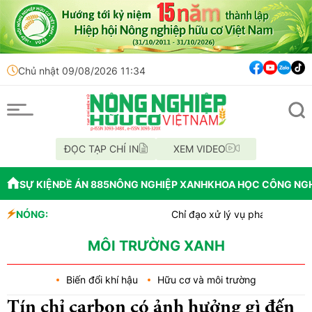
Chủ nhật 09/08/2026 11:34
ĐỌC TẠP CHÍ IN
XEM VIDEO
SỰ KIỆN
ĐỀ ÁN 885
NÔNG NGHIỆP XANH
KHOA HỌC CÔNG NG
NÓNG:
Chỉ đạo xử lý vụ phá rừng tại lâm phần 
Mùa xanh trên cánh đồng Mường Than
Lâm Đồng: Công tác chi trả tiền giao kho
MÔI TRƯỜNG XANH
Biến đổi khí hậu
Hữu cơ và môi trường
Tín chỉ carbon có ảnh hưởng gì đến