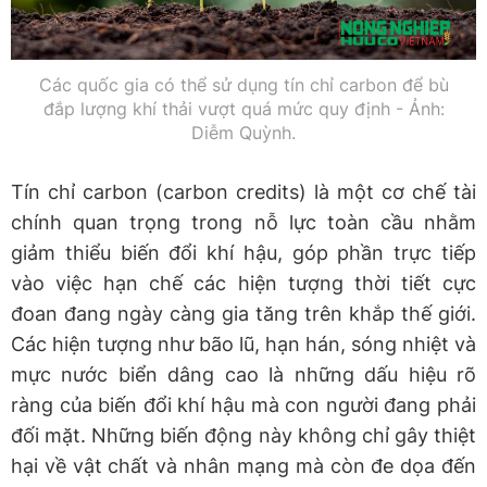
Các quốc gia có thể sử dụng tín chỉ carbon để bù
đắp lượng khí thải vượt quá mức quy định - Ảnh:
Diễm Quỳnh.
Tín chỉ carbon (carbon credits) là một cơ chế tài
chính quan trọng trong nỗ lực toàn cầu nhằm
giảm thiểu biến đổi khí hậu, góp phần trực tiếp
vào việc hạn chế các hiện tượng thời tiết cực
đoan đang ngày càng gia tăng trên khắp thế giới.
Các hiện tượng như bão lũ, hạn hán, sóng nhiệt và
mực nước biển dâng cao là những dấu hiệu rõ
ràng của biến đổi khí hậu mà con người đang phải
đối mặt. Những biến động này không chỉ gây thiệt
hại về vật chất và nhân mạng mà còn đe dọa đến