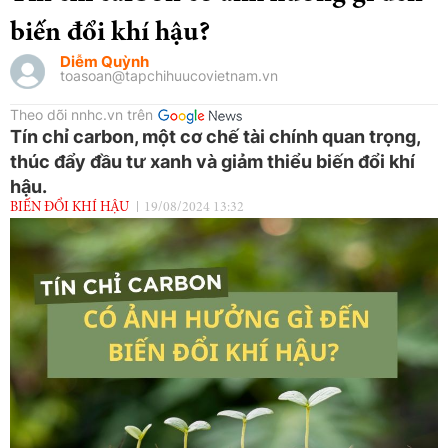
biến đổi khí hậu?
Diễm Quỳnh
toasoan@tapchihuucovietnam.vn
Theo dõi nnhc.vn trên
Tín chỉ carbon, một cơ chế tài chính quan trọng,
thúc đẩy đầu tư xanh và giảm thiểu biến đổi khí
hậu.
BIẾN ĐỔI KHÍ HẬU
19/08/2024 13:32