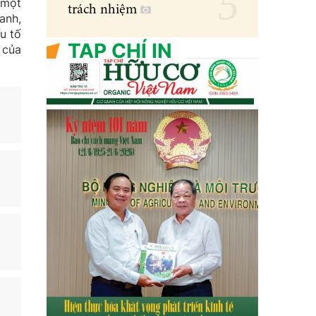
 một
trách nhiệm
anh,
u tố
TẠP CHÍ IN
 của