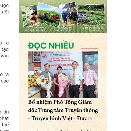
lược
 nổi
o ra
ĐỌC NHIỀU
 tạo
 vào
o ra
 các
Bổ nhiệm Phó Tổng Giám
đốc Trung tâm Truyền thông
 tín
phát
- Truyền hình Việt - Đức
 thế