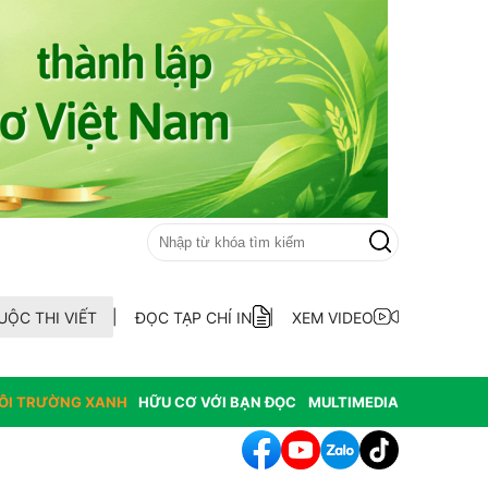
UỘC THI VIẾT
ĐỌC TẠP CHÍ IN
XEM VIDEO
ÔI TRƯỜNG XANH
HỮU CƠ VỚI BẠN ĐỌC
MULTIMEDIA
h tác cần sa làm thay đổi môi trường nghiêm trọng tại Hoa Kỳ