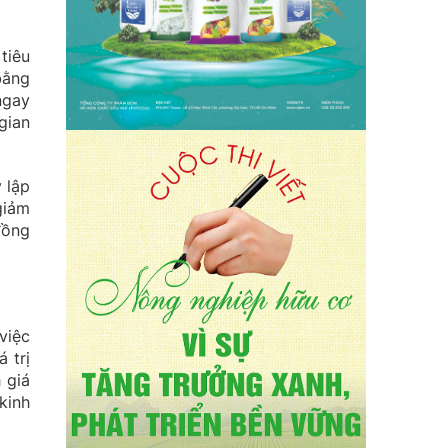
tiêu
bằng
ngay
gian
 lập
giảm
đồng
việc
 trị
 giá
kinh