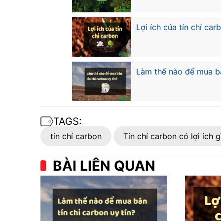
Lợi ích của tín chỉ car
Làm thế nào để mua bá
TAGS:
tín chỉ carbon
Tín chỉ carbon có lợi ích 
BÀI LIÊN QUAN