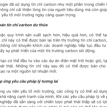
oogle đã sử dụng tín chỉ carbon như một phần trong chiến 
ông chỉ cải thiện lòng tin của người tiêu dùng mà còn giúp
ơi yếu tố môi trường ngày càng quan trọng.
án tín chỉ carbon dư thừa
c quy trình sản xuất sạch hơn, hiệu quả hơn, có thể tạ
 chỉ này có thể được bán lại trên thị trường tín chỉ carbon,
không chỉ khuyến khích các doanh nghiệp tiếp tục đầu tư
ẩy sự phát triển của một thị trường carbon sôi động.
tạo có thể đầu tư vào các dự án điện mặt trời hoặc gió, tạ
hát thải. Những tín chỉ này sau đó có thể được bán cho
tạo ra một nguồn lợi nhuận mới.
 ứng yêu cầu pháp lý tương lai
ng ưu tiên yếu tố môi trường, các công ty có thể sử dụng
khả năng cạnh tranh của mình. Khi các yêu cầu pháp lý về 
ghiệp đã sẵn sàng với chiến lược phát thải thấp sẽ có lợi