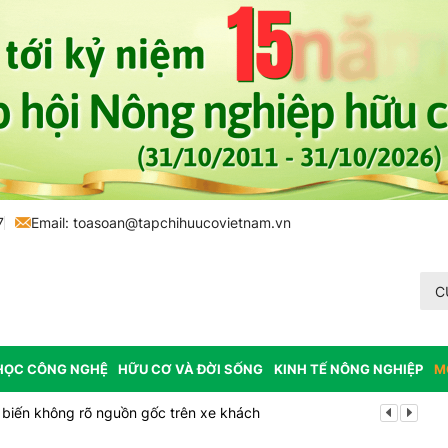
7
Email:
toasoan@tapchihuucovietnam.vn
C
HỌC CÔNG NGHỆ
HỮU CƠ VÀ ĐỜI SỐNG
KINH TẾ NÔNG NGHIỆP
M
biến không rõ nguồn gốc trên xe khách
Cảnh báo can