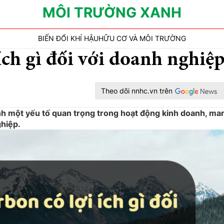
MÔI TRƯỜNG XANH
BIẾN ĐỔI KHÍ HẬU
HỮU CƠ VÀ MÔI TRƯỜNG
 ích gì đối với doanh nghiệ
Theo dõi nnhc.vn trên
nh một yếu tố quan trọng trong hoạt động kinh doanh, ma
ghiệp.