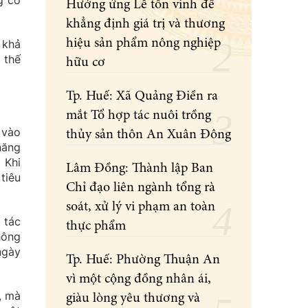
g cơ
Hưởng ứng Lễ tôn vinh để
khẳng định giá trị và thương
hiệu sản phẩm nông nghiệp
 khả
 thế
hữu cơ
Tp. Huế: Xã Quảng Điền ra
mắt Tổ hợp tác nuôi trồng
 vào
thủy sản thôn An Xuân Đông
năng
 Khi
Lâm Đồng: Thành lập Ban
tiêu
Chỉ đạo liên ngành tổng rà
soát, xử lý vi phạm an toàn
 tác
thực phẩm
hông
ngày
Tp. Huế: Phường Thuận An
vì một cộng đồng nhân ái,
, mà
giàu lòng yêu thương và