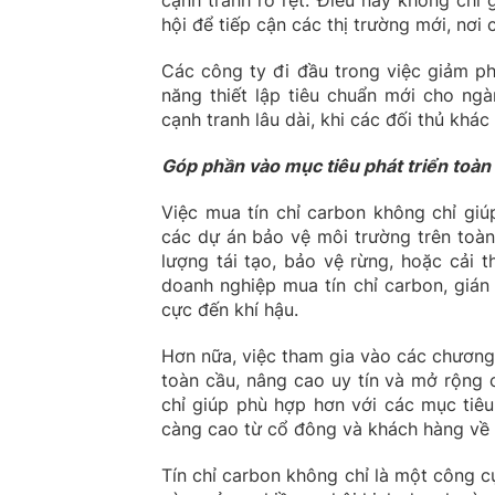
cạnh tranh rõ rệt. Điều này không chỉ
hội để tiếp cận các thị trường mới, nơ
Các công ty đi đầu trong việc giảm ph
năng thiết lập tiêu chuẩn mới cho ngà
cạnh tranh lâu dài, khi các đối thủ khác
Góp phần vào mục tiêu phát triển toàn
Việc mua tín chỉ carbon không chỉ gi
các dự án bảo vệ môi trường trên toàn
lượng tái tạo, bảo vệ rừng, hoặc cải t
doanh nghiệp mua tín chỉ carbon, gián
cực đến khí hậu.
Hơn nữa, việc tham gia vào các chương t
toàn cầu, nâng cao uy tín và mở rộng 
chỉ giúp phù hợp hơn với các mục tiê
càng cao từ cổ đông và khách hàng về 
Tín chỉ carbon không chỉ là một công c