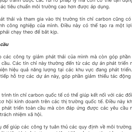
 giúp tránh được các rủi ro pháp lý mà còn có thể tận dụn
i các tiêu chuẩn môi trường cao hơn được áp dụng.
át thải và tham gia vào thị trường tín chỉ carbon cũng có
nh công nghiệp của mình. Điều này có thể tạo ra một lợi
 phải chạy theo để bắt kịp.
 cầu
úp các công ty giảm phát thải của mình mà còn góp phần
 cầu. Các tín chỉ này thường đến từ các dự án phát triển 
hiện hiệu quả năng lượng tại các khu vực đang phát triển.
 tiếp hỗ trợ các dự án này, góp phần giảm thiểu tác động 
rình tín chỉ carbon quốc tế có thể giúp kết nối với các đối
cơ hội kinh doanh trên các thị trường quốc tế. Điều này k
u phát triển toàn cầu mà còn đáp ứng được các yêu cầu 
trách nhiệm xã hội.
ụ để giúp các công ty tuân thủ các quy định về môi trường