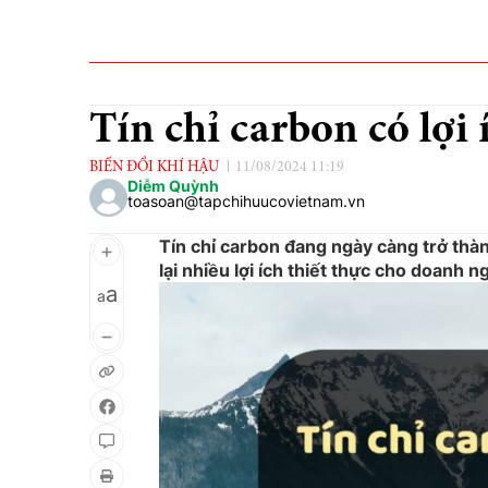
Tín chỉ carbon có lợi
BIẾN ĐỔI KHÍ HẬU
11/08/2024 11:19
Diễm Quỳnh
toasoan@tapchihuucovietnam.vn
Tín chỉ carbon đang ngày càng trở thà
lại nhiều lợi ích thiết thực cho doanh n
a
a