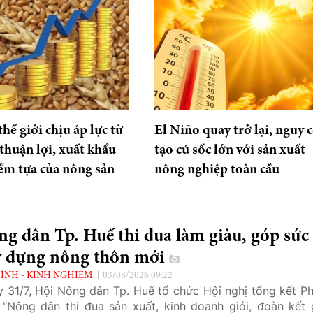
hế giới chịu áp lực từ
El Niño quay trở lại, nguy 
 thuận lợi, xuất khẩu
tạo cú sốc lớn với sản xuất
iểm tựa của nông sản
nông nghiệp toàn cầu
g dân Tp. Huế thi đua làm giàu, góp sức
y dựng nông thôn mới
ÌNH - KINH NGHIỆM
03/08/2026 09:22
 31/7, Hội Nông dân Tp. Huế tổ chức Hội nghị tổng kết P
 "Nông dân thi đua sản xuất, kinh doanh giỏi, đoàn kết 