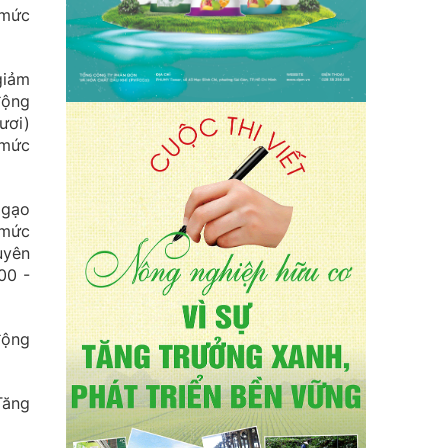
 mức
giảm
động
ươi)
 mức
 gạo
 mức
uyên
00 -
động
Tăng