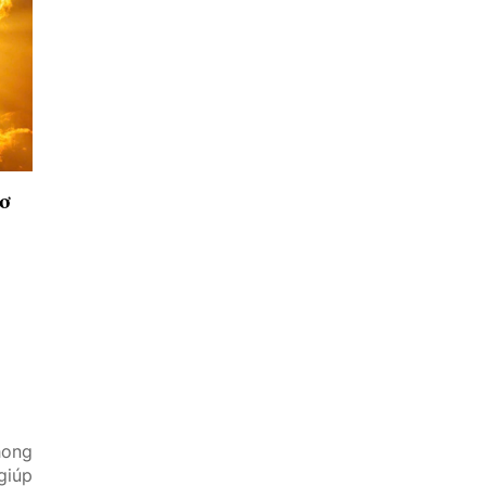
cơ
hong
giúp