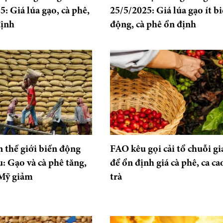
5: Giá lúa gạo, cà phê,
25/5/2025: Giá lúa gạo ít b
định
động, cà phê ổn định
 thế giới biến động
FAO kêu gọi cải tổ chuỗi giá
u: Gạo và cà phê tăng,
để ổn định giá cà phê, ca ca
 Mỹ giảm
trà