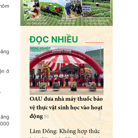
 hôm
ĐỌC NHIỀU
bằng
ện ở
.
OAU đưa nhà máy thuốc bảo
vệ thực vật sinh học vào hoạt
động
tăng
.000
Lâm Đồng: Không hợp thức