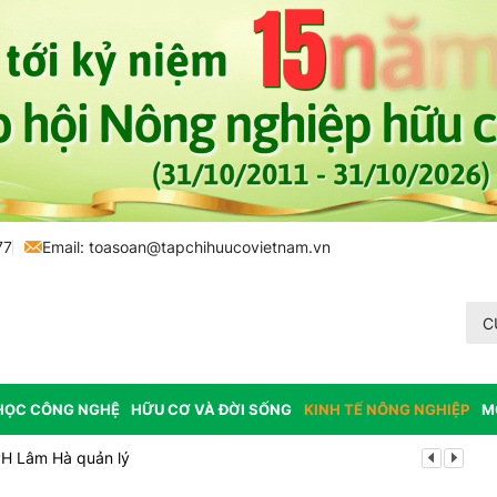
77
Email:
toasoan@tapchihuucovietnam.vn
C
HỌC CÔNG NGHỆ
HỮU CƠ VÀ ĐỜI SỐNG
KINH TẾ NÔNG NGHIỆP
M
PH Lâm Hà quản lý
Mùa xanh tr