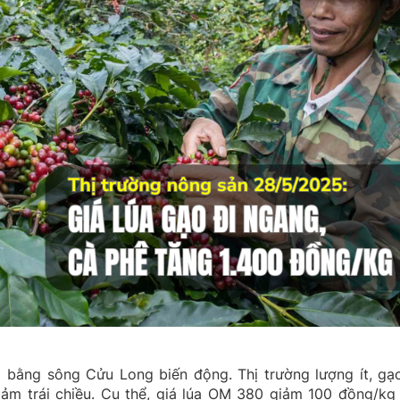
bằng sông Cửu Long biến động. Thị trường lượng ít, gạ
iảm trái chiều. Cụ thể, giá lúa OM 380 giảm 100 đồng/kg