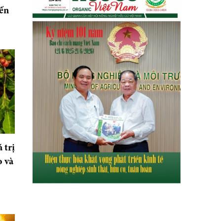
iến
 trị
o và