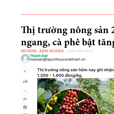
Thị trường nông sản 2
ngang, cà phê bật tăn
MÔ HÌNH - KINH NGHIỆM
28/05/2025 09:31
Thành Đạt
toasoan@tapchihuucovietnam.vn
Thị trường nông sản hôm nay ghi nhận gi
1.200 - 1.400 đồng/kg.
a
a