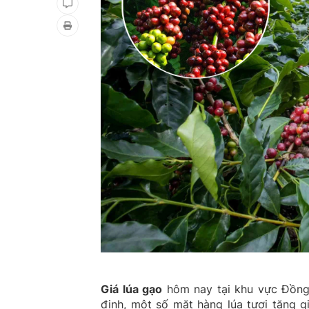
Giá lúa gạo
hôm nay tại khu vực Đồng 
định, một số mặt hàng lúa tươi tăng g