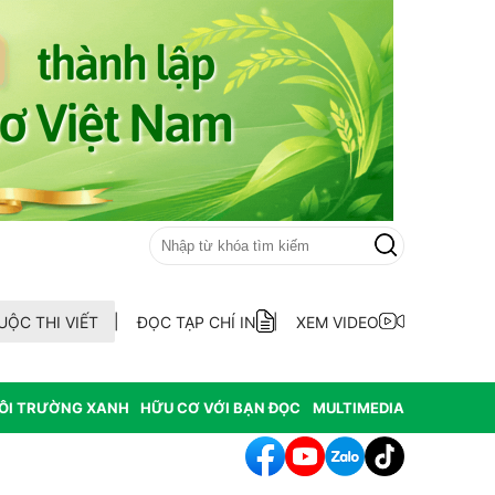
UỘC THI VIẾT
ĐỌC TẠP CHÍ IN
XEM VIDEO
ÔI TRƯỜNG XANH
HỮU CƠ VỚI BẠN ĐỌC
MULTIMEDIA
ên cánh đồng Mường Than