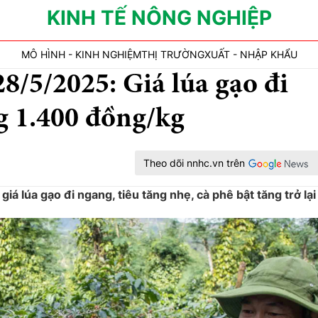
KINH TẾ NÔNG NGHIỆP
MÔ HÌNH - KINH NGHIỆM
THỊ TRƯỜNG
XUẤT - NHẬP KHẨU
8/5/2025: Giá lúa gạo đi
g 1.400 đồng/kg
Theo dõi nnhc.vn trên
á lúa gạo đi ngang, tiêu tăng nhẹ, cà phê bật tăng trở lại