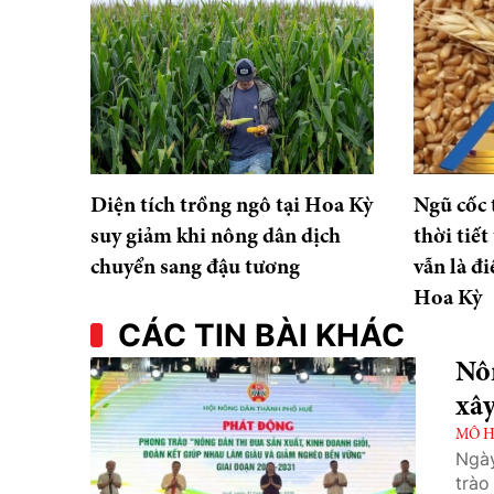
Diện tích trồng ngô tại Hoa Kỳ
Ngũ cốc t
suy giảm khi nông dân dịch
thời tiết
chuyển sang đậu tương
vẫn là đ
Hoa Kỳ
CÁC TIN BÀI KHÁC
Nôn
xâ
MÔ H
Ngày
trào