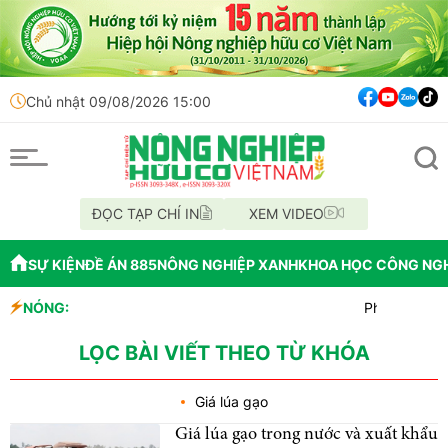
Chủ nhật 09/08/2026 15:00
ĐỌC TẠP CHÍ IN
XEM VIDEO
SỰ KIỆN
ĐỀ ÁN 885
NÔNG NGHIỆP XANH
KHOA HỌC CÔNG NG
NÓNG:
Phân Bón Cà M
Chỉ đạo xử lý 
Mùa xanh trê
LỌC BÀI VIẾT THEO TỪ KHÓA
Giá lúa gạo
Giá lúa gạo trong nước và xuất khẩu