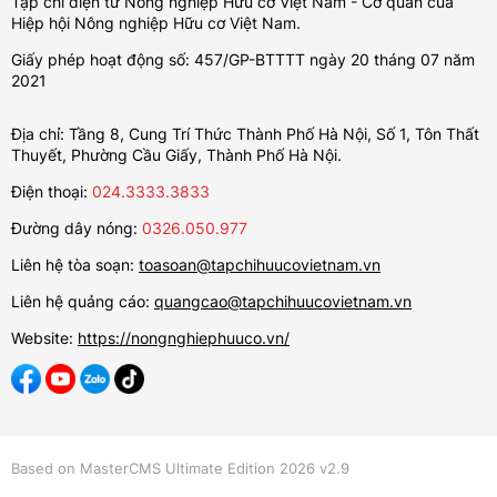
Tạp chí điện tử Nông nghiệp Hữu cơ Việt Nam - Cơ quan của
Hiệp hội Nông nghiệp Hữu cơ Việt Nam.
Giấy phép hoạt động số: 457/GP-BTTTT ngày 20 tháng 07 năm
2021
Địa chỉ: Tầng 8, Cung Trí Thức Thành Phố Hà Nội, Số 1, Tôn Thất
Thuyết, Phường Cầu Giấy, Thành Phố Hà Nội.
Điện thoại:
024.3333.3833
Đường dây nóng:
0326.050.977
Liên hệ tòa soạn:
toasoan@tapchihuucovietnam.vn
Liên hệ quảng cáo:
quangcao@tapchihuucovietnam.vn
Website:
https://nongnghiephuuco.vn/
Based on MasterCMS Ultimate Edition 2026 v2.9