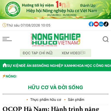
Thứ sáu 07/08/2026 10:05
ĐỌC TẠP CHÍ IN
XEM VIDEO
SỰ KIỆN
ĐỀ ÁN 885
NÔNG NGHIỆP XANH
KHOA HỌC CÔNG NG
6 tháng cuối năm 2026
NÓNG:
ến không rõ nguồn gốc trên xe khách
g nghiêm trọng tại Hoa Kỳ
HỮU CƠ VÀ ĐỜI SỐNG
Thực phẩm hữu cơ
Sản phẩm
OCOP Hà Nam: Hành trình nâng