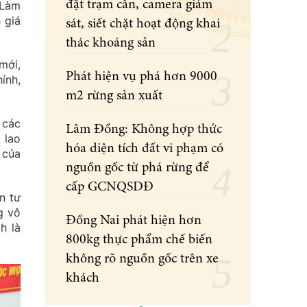
đặt trạm cân, camera giám
 Làm
 giá
sát, siết chặt hoạt động khai
thác khoáng sản
mới,
Phát hiện vụ phá hơn 9000
ính,
m2 rừng sản xuất
 các
Lâm Đồng: Không hợp thức
 lao
hóa diện tích đất vi phạm có
 của
nguồn gốc từ phá rừng để
cấp GCNQSDĐ
n tư
g vô
Đồng Nai phát hiện hơn
h là
800kg thực phẩm chế biến
không rõ nguồn gốc trên xe
khách