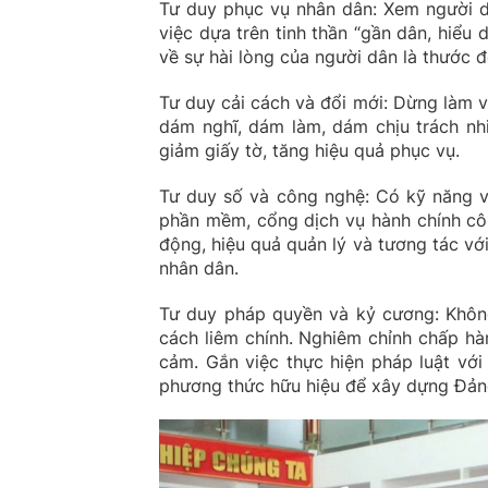
Tư duy phục vụ nhân dân: Xem người d
việc dựa trên tinh thần “gần dân, hiểu 
về sự hài lòng của người dân là thước
Tư duy cải cách và đổi mới: Dừng làm vi
dám nghĩ, dám làm, dám chịu trách nhi
giảm giấy tờ, tăng hiệu quả phục vụ.
Tư duy số và công nghệ: Có kỹ năng và
phần mềm, cổng dịch vụ hành chính côn
động, hiệu quả quản lý và tương tác vớ
nhân dân.
Tư duy pháp quyền và kỷ cương: Không
cách liêm chính. Nghiêm chỉnh chấp h
cảm. Gắn việc thực hiện pháp luật với 
phương thức hữu hiệu để xây dựng Đảng