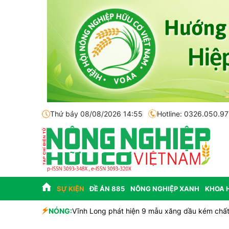
Thứ bảy 08/08/2026 14:55
Hotline: 0326.050.97
SỰ KIỆN
ĐỀ ÁN 885
NÔNG NGHIỆP XANH
KHOA 
 và tiềm năng
NÓNG:
Vĩnh Long phát hiện 9 mẫu xăng dầu kém chất