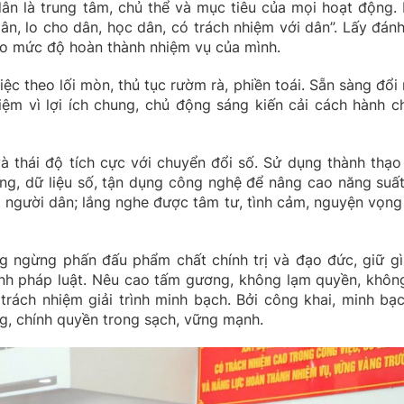
ân là trung tâm, chủ thể và mục tiêu của mọi hoạt động.
dân, lo cho dân, học dân, có trách nhiệm với dân”. Lấy đánh
 đo mức độ hoàn thành nhiệm vụ của mình.
ệc theo lối mòn, thủ tục rườm rà, phiền toái. Sẵn sàng đổi 
ệm vì lợi ích chung, chủ động sáng kiến cải cách hành ch
 thái độ tích cực với chuyển đổi số. Sử dụng thành thạo
g, dữ liệu số, tận dụng công nghệ để nâng cao năng suất
i người dân; lắng nghe được tâm tư, tình cảm, nguyện vọng
 ngừng phấn đấu phẩm chất chính trị và đạo đức, giữ gì
ành pháp luật. Nêu cao tấm gương, không lạm quyền, khôn
trách nhiệm giải trình minh bạch. Bởi công khai, minh bạc
, chính quyền trong sạch, vững mạnh.