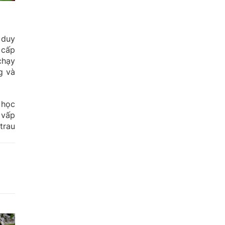
 duy
 cấp
chạy
g và
 học
 vấp
trau