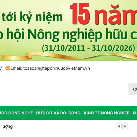
7
Email:
toasoan@tapchihuucovietnam.vn
C
HỌC CÔNG NGHỆ
HỮU CƠ VÀ ĐỜI SỐNG
KINH TẾ NÔNG NGHIỆP
M
 lượng
Tổ chức lấy m