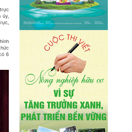
trực
 ủy,
rực,
hính
thức
có 6