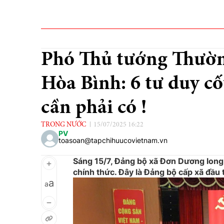
Phó Thủ tướng Thườn
Hòa Bình: 6 tư duy c
cần phải có !
TRONG NƯỚC
15/07/2025 16:22
PV
toasoan@tapchihuucovietnam.vn
Sáng 15/7, Đảng bộ xã Đơn Dương long 
chính thức. Đây là Đảng bộ cấp xã đầu 
a
a