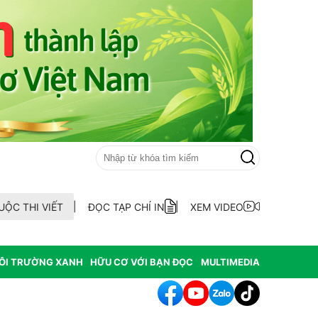
UỘC THI VIẾT
ĐỌC TẠP CHÍ IN
XEM VIDEO
ÔI TRƯỜNG XANH
HỮU CƠ VỚI BẠN ĐỌC
MULTIMEDIA
ẫu AND 70 hài cốt liệt sĩ chưa xác định thông tin tại xã Ea Kar tỉnh