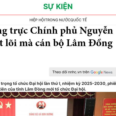
SỰ KIỆN
HIỆP HỘI
TRONG NƯỚC
QUỐC TẾ
g trực Chính phủ Nguyễn
ốt lõi mà cán bộ Lâm Đồng
Theo dõi nnhc.vn trên
trọng tổ chức Đại hội lần thứ I, nhiệm kỳ 2025-2030, phi
tiên của tỉnh Lâm Đồng mới tổ chức Đại hội.