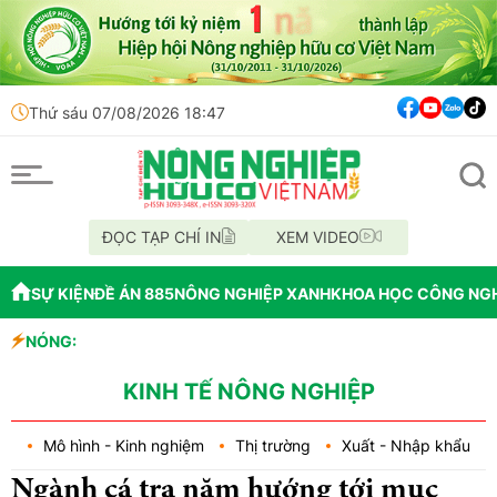
Thứ sáu 07/08/2026 18:47
ĐỌC TẠP CHÍ IN
XEM VIDEO
SỰ KIỆN
ĐỀ ÁN 885
NÔNG NGHIỆP XANH
KHOA HỌC CÔNG NG
NÓNG:
Đến năm 2045,
Thông báo mất 
Lâm Đồng: Khô
KINH TẾ NÔNG NGHIỆP
Mô hình - Kinh nghiệm
Thị trường
Xuất - Nhập khẩu
Ngành cá tra năm hướng tới mục