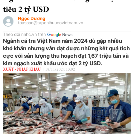
tiêu 2 tỷ USD
Ngọc Dương
toasoan@tapchihuucovietnam.vn
Theo dõi nnhc.vn trên
Ngành cá tra Việt Nam năm 2024 dù gặp nhiều
khó khăn nhưng vẫn đạt được những kết quả tích
cực với sản lượng thu hoạch đạt 1,67 triệu tấn và
kim ngạch xuất khẩu ước đạt 2 tỷ USD.
XUẤT - NHẬP KHẨU
18/11/2024 13:02