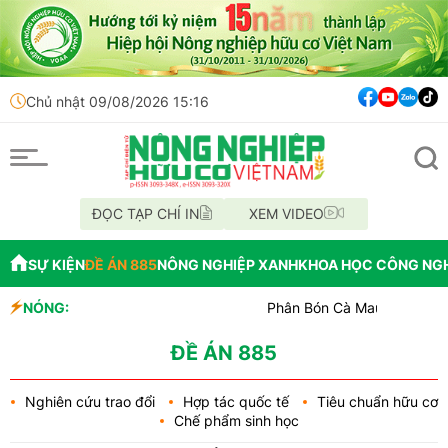
Chủ nhật 09/08/2026 15:16
ĐỌC TẠP CHÍ IN
XEM VIDEO
SỰ KIỆN
ĐỀ ÁN 885
NÔNG NGHIỆP XANH
KHOA HỌC CÔNG NG
NÓNG:
Phân Bón Cà Mau đồng hành với bóng
Chỉ đạo xử lý vụ phá rừng tại lâm p
Mùa xanh trên cánh đồng Mường Th
ĐỀ ÁN 885
Nghiên cứu trao đổi
Hợp tác quốc tế
Tiêu chuẩn hữu cơ
Chế phẩm sinh học