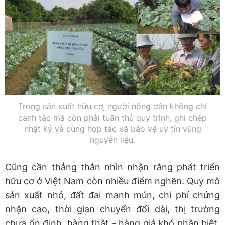
Trong sản xuất hữu cơ, người nông dân không chỉ
canh tác mà còn phải tuân thủ quy trình, ghi chép
nhật ký và cùng hợp tác xã bảo vệ uy tín vùng
nguyên liệu.
Cũng cần thẳng thắn nhìn nhận rằng phát triển
hữu cơ ở Việt Nam còn nhiều điểm nghẽn. Quy mô
sản xuất nhỏ, đất đai manh mún, chi phí chứng
nhận cao, thời gian chuyển đổi dài, thị trường
chưa ổn định, hàng thật - hàng giả khó phân biệt,