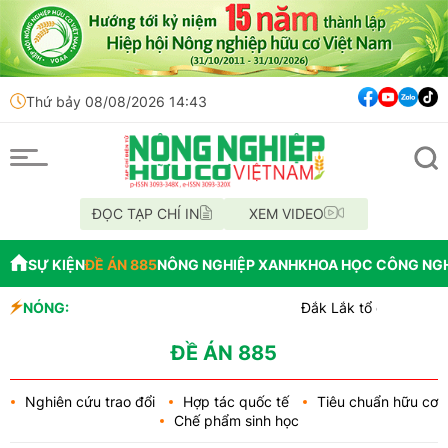
Thứ bảy 08/08/2026 14:43
ĐỌC TẠP CHÍ IN
XEM VIDEO
SỰ KIỆN
ĐỀ ÁN 885
NÔNG NGHIỆP XANH
KHOA HỌC CÔNG NG
NÓNG:
Đắk Lắk tổ chức diễu hành xe hưởng
Vĩnh Long phát hiện 9 mẫu xăng dầu
Tổ chức lấy mẫu AND 70 hài cốt liệt s
ĐỀ ÁN 885
Nghiên cứu trao đổi
Hợp tác quốc tế
Tiêu chuẩn hữu cơ
Chế phẩm sinh học