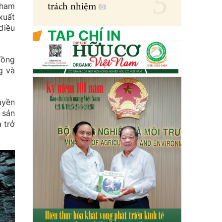
tham
trách nhiệm
xuất
điều
TẠP CHÍ IN
đồng
g và
uyền
 sản
 trở