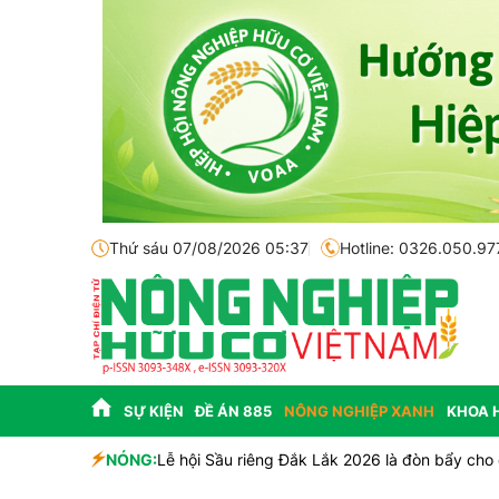
Thứ sáu 07/08/2026 05:37
Hotline: 0326.050.97
SỰ KIỆN
ĐỀ ÁN 885
NÔNG NGHIỆP XANH
KHOA 
nhà đầu tư
NÓNG:
Bắc Ninh công bố quy hoạch chiến lược, chính th