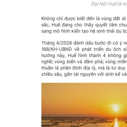
Đại Nội Huế là m
Không chỉ được biết đến là vùng đất di
sắc, Huế đang cho thấy quyết tâm chuy
sang mô hình kiến tạo hệ sinh thái du l
Tháng 4/2026 đánh dấu bước đi có ý n
188/KH-UBND về phát triển du lịch si
hướng này, Huế hình thành 4 không gi
nghề; vùng biển và đầm phá; vùng miền
thuần là phân định địa lý, mà là tư du
chiều sâu, gắn tài nguyên với sinh kế và