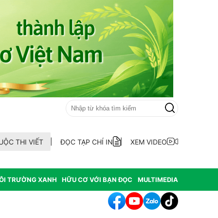
UỘC THI VIẾT
ĐỌC TẠP CHÍ IN
XEM VIDEO
ÔI TRƯỜNG XANH
HỮU CƠ VỚI BẠN ĐỌC
MULTIMEDIA
 Tổng Giám đốc Trung tâm Truyền thông - Truyền hình Việt - Đức