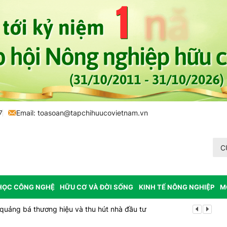
7
Email:
toasoan@tapchihuucovietnam.vn
C
HỌC CÔNG NGHỆ
HỮU CƠ VÀ ĐỜI SỐNG
KINH TẾ NÔNG NGHIỆP
M
ức đạt tiêu chí đô thị loại I
Bổ nhiệm Phó