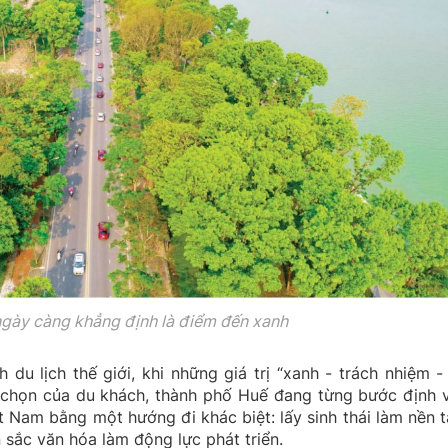
ngày càng khẳng định là điểm đến xanh
du lịch thế giới, khi những giá trị “xanh - trách nhiệm -
a chọn của du khách, thành phố Huế đang từng bước định vị
ệt Nam bằng một hướng đi khác biệt: lấy sinh thái làm nền t
 sắc văn hóa làm động lực phát triển.