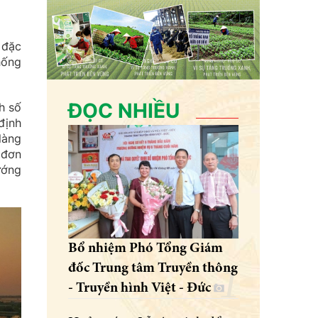
 đặc
hống
ĐỌC NHIỀU
h số
định
làng
 đơn
ướng
Bổ nhiệm Phó Tổng Giám
đốc Trung tâm Truyền thông
- Truyền hình Việt - Đức