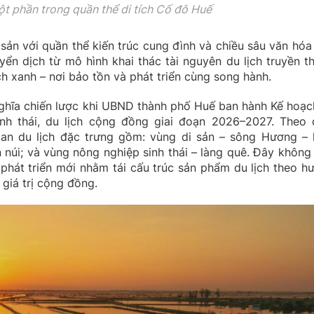
ột phần trong quần thể di tích Cố đô Huế
 sản với quần thể kiến trúc cung đình và chiều sâu văn hóa
ển dịch từ mô hình khai thác tài nguyên du lịch truyền t
ịch xanh – nơi bảo tồn và phát triển cùng song hành.
ghĩa chiến lược khi UBND thành phố Huế ban hành Kế hoạc
nh thái, du lịch cộng đồng giai đoạn 2026–2027. Theo 
an du lịch đặc trưng gồm: vùng di sản – sông Hương – 
 núi; và vùng nông nghiệp sinh thái – làng quê. Đây không
y phát triển mới nhằm tái cấu trúc sản phẩm du lịch theo h
 giá trị cộng đồng.