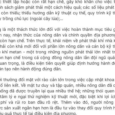
 thiết lập hoặc còn rất hạn chế, gây khó khăn cho việc 
h sách giảm phát thải một cách hiệu quả; các số liệu phát 
òn thiếu; thiếu hướng dẫn kỹ thuật cụ thể, quy trình kỹ t
trồng chủ lực (ngoài cây lúa);...
 là một thách thức lớn đối với việc hoàn thành mục tiêu 
Hiện nay, nhận thức của nông dân và chính quyền địa phươn
còn hạn chế. Trên thực tế, khái niệm về phát thải khí nhà k
thải còn khá mới đối với phần lớn nông dân và cán bộ kỹ t
 khí metan - một trong những nguồn phát thải lớn nhất t
còn hạn chế trong cả cộng đồng nông dân lẫn đội ngũ quản
uan trọng, là điều kiện tiên quyết giúp định hướng hành đ
ần tạo nên hành động đúng đắn.
ới thường đối mặt với rào cản lớn trong việc cập nhật khoa
tố liên kết. Về mặt tư duy và tập quán, nhiều nông dân đã 
hống đã được truyền lại qua nhiều thế hệ; những thói quen
tâm lý e ngại thử nghiệm kỹ thuật mới, đặc biệt khi lợi íc
 phí và rủi ro ban đầu rõ rệt. Thêm vào đó, người nông
c sản xuất ngắn hạn hơn là đầu tư vào thay đổi quy trình 
 quả thực tế tại điều kiện địa phương.