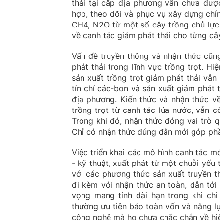
thải tại cấp địa phương vẫn chưa được
hợp, theo dõi và phục vụ xây dựng chín
CH4, N2O từ một số cây trồng chủ lực c
về canh tác giảm phát thải cho từng cây 
Vấn đề truyền thông và nhận thức cũng
phát thải trong lĩnh vực trồng trọt. 
sản xuất trồng trọt giảm phát thải vẫn 
tín chỉ các-bon và sản xuất giảm phát 
địa phương. Kiến thức và nhận thức về
trồng trọt từ canh tác lúa nước, vẫn 
Trong khi đó, nhận thức đóng vai trò q
Chỉ có nhận thức đúng đắn mới góp ph
Việc triển khai các mô hình canh tác m
- kỹ thuật, xuất phát từ một chuỗi yếu 
với các phương thức sản xuất truyền t
đi kèm với nhận thức an toàn, dẫn tới 
vọng mang tính dài hạn trong khi chi
thường ưu tiên bảo toàn vốn và năng lự
công nghệ mà họ chưa chắc chắn về hiệu