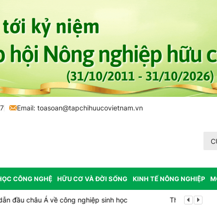
77
Email:
toasoan@tapchihuucovietnam.vn
C
HỌC CÔNG NGHỆ
HỮU CƠ VÀ ĐỜI SỐNG
KINH TẾ NÔNG NGHIỆP
M
Lâm Đồng: K