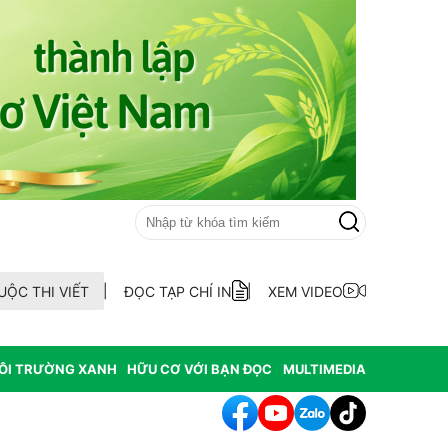
UỘC THI VIẾT
ĐỌC TẠP CHÍ IN
XEM VIDEO
ÔI TRƯỜNG XANH
HỮU CƠ VỚI BẠN ĐỌC
MULTIMEDIA
hông hợp thức hóa diện tích đất vi phạm có nguồn gốc từ phá rừ