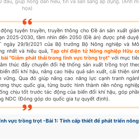
 đầu, giúp nông dân hiểu, tin và sẵn sàng áp dụng. (Ảnh m
họa)
 động tuyên truyền, truyền thông cho Đề án sản xuất giả
 đoạn 2025-2030, tầm nhìn đến 2050 (Đề án) được phê duyệ
 ngày 29/9/2021 của Bộ trưởng Bộ Nông nghiệp và Mô
ng nhất và hiệu quả,
Tạp chí điện tử Nông nghiệp Hữu c
bài "Giảm phát thải trong lĩnh vực trồng trọt"
với mục tiê
hằm thúc đẩy chuyển đổi hệ thống sản xuất trồng trọt the
biến đổi khí hậu, nâng cao hiệu quả sản xuất, cải thiện sin
n vững. Qua đó giúp nâng cao năng lực cạnh tranh ngàn
ương thực quốc gia, từng bước hình thành nền nông nghiệ
hống chịu tốt trước tác động của biến đổi khí hậu, góp phầ
ng NDC (Đóng góp do quốc gia tự quyết định).
nh vực trồng trọt -Bài 1: Tính cấp thiết để phát triển nông