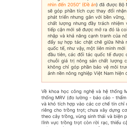
nhìn đến 2050” (Đề án
) đã được Bộ 
sẽ góp phần tích cực thay đổi nhận 
phát triển nhưng gắn với bền vững,
chất lượng nhưng đầy trách nhiệm 
tiếp cận mới sẽ được mở ra đó là coi
nhập và khả năng cạnh tranh của nô
đẩy sự hợp tác chặt chẽ giữa Nhà 
quốc tế, như vậy, một liên minh mới 
đầu tiên, các đối tác quốc tế được 
chuỗi giá trị nông sản chất lượng c
không chỉ góp phần bảo vệ môi trườn
ảnh nền nông nghiệp Việt Nam hiện đạ
Về khoa học công nghệ và hệ thống MR
thống MRV (đo lường - báo cáo - thẩm 
và khó tích hợp vào các cơ chế tín chỉ
riêng cho trồng trọt; chưa xây dựng c
theo cây trồng, vùng sinh thái và biện p
lĩnh vực trồng trọt còn rời rạc, thiếu