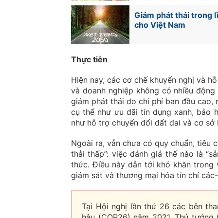
Giảm phát thải trong l
cho Việt Nam
Thực tiễn
Hiện nay, các cơ chế khuyến nghị và hỗ 
và doanh nghiệp không có nhiều động 
giảm phát thải do chi phí ban đầu cao, r
cụ thể như ưu đãi tín dụng xanh, bảo h
như hỗ trợ chuyển đổi đất đai và cơ sở 
Ngoài ra, vẫn chưa có quy chuẩn, tiêu c
thải thấp”: việc đánh giá thế nào là “s
thức. Điều này dẫn tới khó khăn trong
giám sát và thương mại hóa tín chỉ các
Tại Hội nghị lần thứ 26 các bên th
hậu (COP26) năm 2021, Thủ tướng 