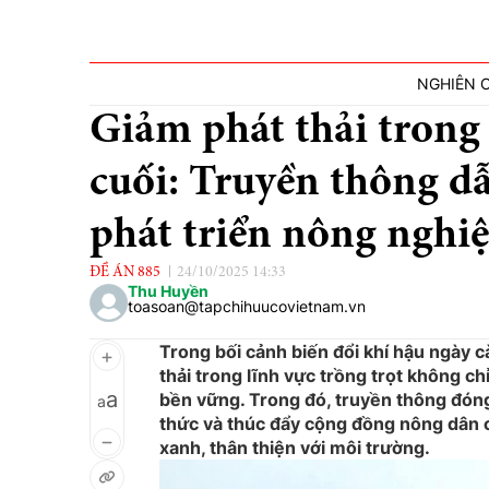
NGHIÊN 
Giảm phát thải trong 
cuối: Truyền thông dẫn
phát triển nông nghi
ĐỀ ÁN 885
24/10/2025 14:33
Thu Huyền
toasoan@tapchihuucovietnam.vn
Trong bối cảnh biến đổi khí hậu ngày 
thải trong lĩnh vực trồng trọt không ch
a
bền vững. Trong đó, truyền thông đóng v
a
thức và thúc đẩy cộng đồng nông dân
xanh, thân thiện với môi trường.