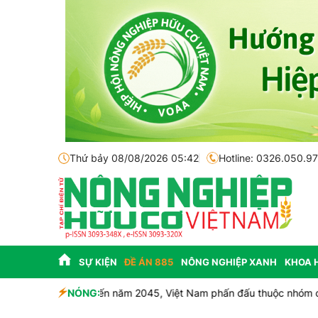
Thứ bảy 08/08/2026 05:42
Hotline: 0326.050.9
SỰ KIỆN
ĐỀ ÁN 885
NÔNG NGHIỆP XANH
KHOA 
sinh học
NÓNG:
Thông báo mất giấy tờ