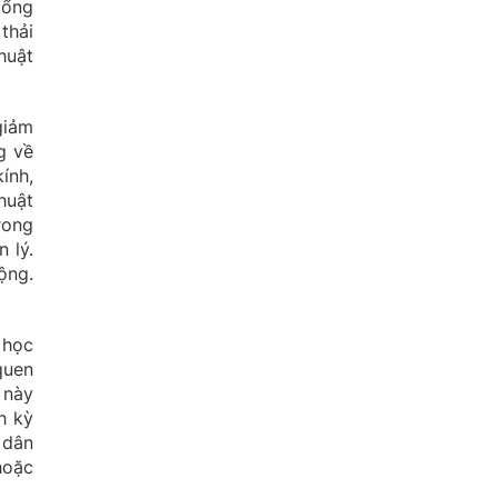
tổng
thải
huật
giảm
g về
ính,
huật
rong
 lý.
ộng.
 học
quen
 này
h kỳ
 dân
hoặc