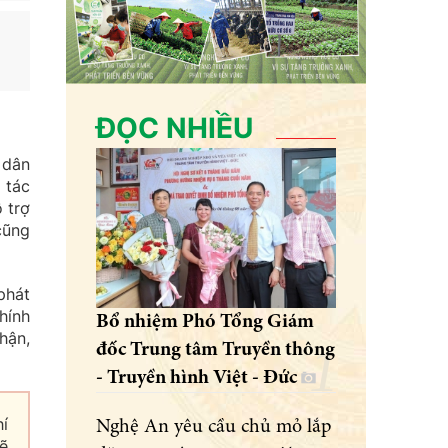
ĐỌC NHIỀU
 dân
 tác
 trợ
cũng
phát
hính
Bổ nhiệm Phó Tổng Giám
hận,
đốc Trung tâm Truyền thông
- Truyền hình Việt - Đức
í
Nghệ An yêu cầu chủ mỏ lắp
ẽ