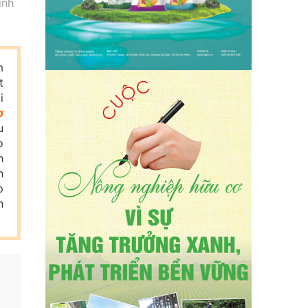
inh
m
t
i
ơ
u
o
h
h
p
n