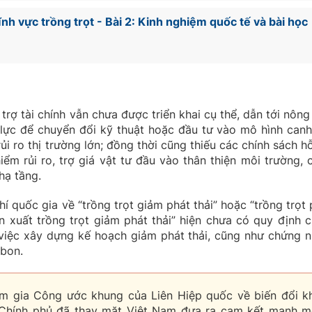
ĩnh vực trồng trọt - Bài 2: Kinh nghiệm quốc tế và bài học
trợ tài chính vẫn chưa được triển khai cụ thể, dẫn tới nông
lực để chuyển đổi kỹ thuật hoặc đầu tư vào mô hình canh
ủi ro thị trường lớn; đồng thời cũng thiếu các chính sách hỗ
iểm rủi ro, trợ giá vật tư đầu vào thân thiện môi trường, 
hạ tầng.
hí quốc gia về “trồng trọt giảm phát thải” hoặc “trồng trọt 
ản xuất trồng trọt giảm phát thải” hiện chưa có quy định c
 việc xây dựng kế hoạch giảm phát thải, cũng như chứng n
-bon.
am gia Công ước khung của Liên Hiệp quốc về biến đổi kh
Chính phủ đã thay mặt Việt Nam đưa ra cam kết mạnh m