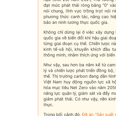
đạt mức phát thải ròng bằng “0” và
nói chung, lĩnh vực trồng trọt nói 
phương thức canh tác, nâng cao hiệ
bảo an ninh lương thực quốc gia.
Không chỉ dừng lại ở việc xây dựng
quốc gia về biến đổi khí hậu giai đo
từng giai đoạn cụ thể. Chiến lược n
kinh tế-xã hội, khuyến khích đầu 
thông minh, nhằm thích ứng với biến 
Như vậy, sau hơn ba năm kể từ cam
lý và chiến lược phát triển đồng bộ,
thể. Thị trường carbon đang dần hìn
Việt Nam huy động nguồn lực xã hội
hóa mục tiêu Net Zero vào năm 2050,
năng lực quản lý, giám sát và đẩy m
giảm phát thải. Có như vậy, nền kin
thực.
Trong bối cảnh đó,
Đề án “Sản xuất 