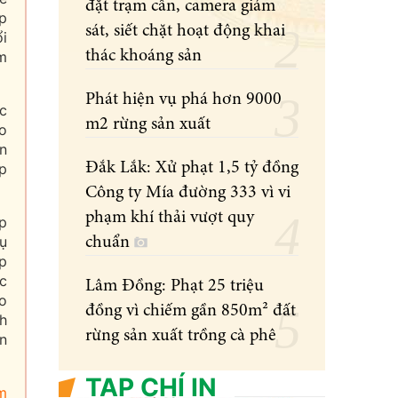
đặt trạm cân, camera giám
p
sát, siết chặt hoạt động khai
ổi
thác khoáng sản
m
Phát hiện vụ phá hơn 9000
c
m2 rừng sản xuất
ho
ển
Đắk Lắk: Xử phạt 1,5 tỷ đồng
p
Công ty Mía đường 333 vì vi
phạm khí thải vượt quy
p
cụ
chuẩn
úp
c
Lâm Đồng: Phạt 25 triệu
o
đồng vì chiếm gần 850m² đất
h
rừng sản xuất trồng cà phê
ện
TẠP CHÍ IN
ầm