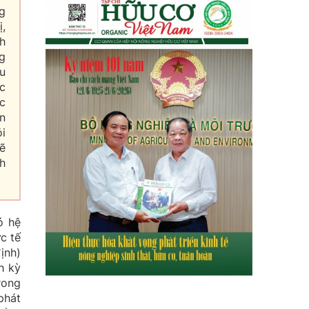
g
ị,
h
g
hu
c
c
ần
ỏi
ẽ
nh
ó hệ
c tế
ịnh)
h kỳ
rong
phát