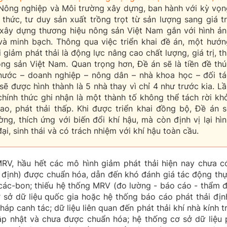
Nông nghiệp và Môi trường xây dựng, ban hành với kỳ vọn
thức, tư duy sản xuất trồng trọt từ sản lượng sang giá tr
 xây dựng thương hiệu nông sản Việt Nam gắn với hình ản
và minh bạch. Thông qua việc triển khai đề án, một hướn
 giảm phát thải là động lực nâng cao chất lượng, giá trị, t
ng sản Việt Nam. Quan trọng hơn, Đề án sẽ là tiền đề thú
nước – doanh nghiệp – nông dân – nhà khoa học – đối tá
sẽ được hình thành là 5 nhà thay vì chỉ 4 như trước kia. L
chính thức ghi nhận là một thành tố không thể tách rời kh
ao, phát thải thấp. Khi được triển khai đồng bộ, Đề án s
g, thích ứng với biến đổi khí hậu, mà còn định vị lại hì
i, sinh thái và có trách nhiệm với khí hậu toàn cầu.
V, hầu hết các mô hình giảm phát thải hiện nay chưa c
định) được chuẩn hóa, dẫn đến khó đánh giá tác động thự
 các-bon; thiếu hệ thống MRV (đo lường - báo cáo - thẩm đ
ơ sở dữ liệu quốc gia hoặc hệ thống báo cáo phát thải địn
háp canh tác; dữ liệu liên quan đến phát thải khí nhà kính t
 cập nhật và chưa được chuẩn hóa; hệ thống cơ sở dữ liệu 