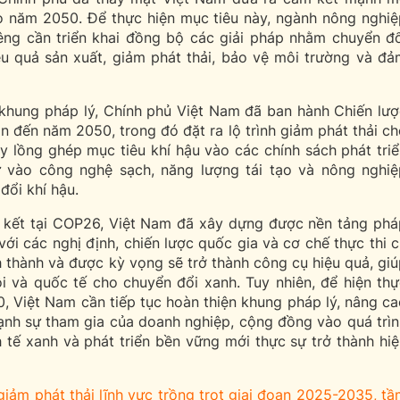
o năm 2050. Để thực hiện mục tiêu này, ngành nông nghiệ
riêng cần triển khai đồng bộ các giải pháp nhằm chuyển đ
u quả sản xuất, giảm phát thải, bảo vệ môi trường và đả
 khung pháp lý, Chính phủ Việt Nam đã ban hành Chiến lượ
ạn đến năm 2050, trong đó đặt ra lộ trình giảm phát thải c
ày lồng ghép mục tiêu khí hậu vào các chính sách phát tri
tư vào công nghệ sạch, năng lượng tái tạo và nông nghiệ
đổi khí hậu.
 kết tại COP26, Việt Nam đã xây dựng được nền tảng phá
 với các nghị định, chiến lược quốc gia và cơ chế thực thi 
h thành và được kỳ vọng sẽ trở thành công cụ hiệu quả, gi
 và quốc tế cho chuyển đổi xanh. Tuy nhiên, để hiện thự
 Việt Nam cần tiếp tục hoàn thiện khung pháp lý, nâng ca
ạnh sự tham gia của doanh nghiệp, cộng đồng vào quá trìn
h tế xanh và phát triển bền vững mới thực sự trở thành hi
giảm phát thải lĩnh vực trồng trọt giai đoạn 2025-2035, t