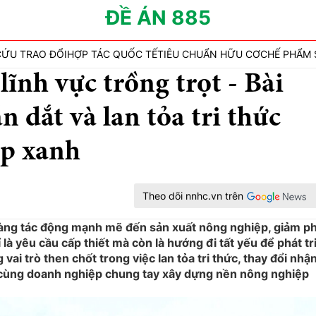
ĐỀ ÁN 885
CỨU TRAO ĐỔI
HỢP TÁC QUỐC TẾ
TIÊU CHUẨN HỮU CƠ
CHẾ PHẨM 
lĩnh vực trồng trọt - Bài
 dắt và lan tỏa tri thức
ệp xanh
Theo dõi nnhc.vn trên
càng tác động mạnh mẽ đến sản xuất nông nghiệp, giảm p
ỉ là yêu cầu cấp thiết mà còn là hướng đi tất yếu để phát tr
ai trò then chốt trong việc lan tỏa tri thức, thay đổi nhậ
 cùng doanh nghiệp chung tay xây dựng nền nông nghiệp