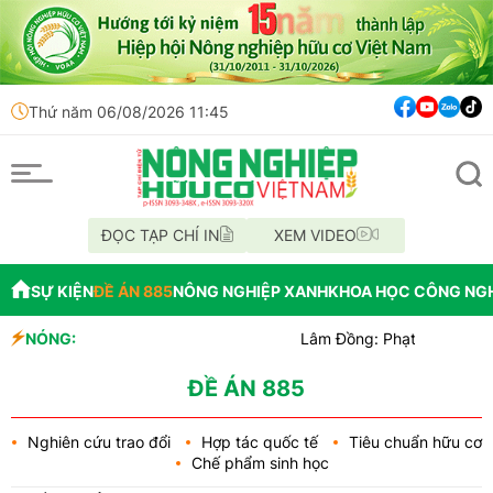
Thứ năm 06/08/2026 11:45
ĐỌC TẠP CHÍ IN
XEM VIDEO
SỰ KIỆN
ĐỀ ÁN 885
NÔNG NGHIỆP XANH
KHOA HỌC CÔNG NG
NÓNG:
Lâm Đồng: Phạt 25 triệu đồng vì ch
Cách mạng công nghệ cao: Lời giải c
An Giang khởi tố vụ án làm giả gạo 
ĐỀ ÁN 885
Nghiên cứu trao đổi
Hợp tác quốc tế
Tiêu chuẩn hữu cơ
Chế phẩm sinh học