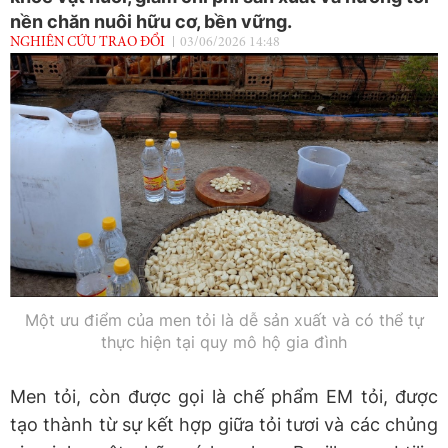
nền chăn nuôi hữu cơ, bền vững.
NGHIÊN CỨU TRAO ĐỔI
03/06/2026 14:48
Một ưu điểm của men tỏi là dễ sản xuất và có thể tự
thực hiện tại quy mô hộ gia đình
Men tỏi, còn được gọi là chế phẩm EM tỏi, được
tạo thành từ sự kết hợp giữa tỏi tươi và các chủng