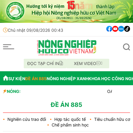
Chủ nhật 09/08/2026 00:43
ĐỌC TẠP CHÍ IN
XEM VIDEO
SỰ KIỆN
ĐỀ ÁN 885
NÔNG NGHIỆP XANH
KHOA HỌC CÔNG NG
NÓNG:
OAU đưa nhà máy thuốc
Đắk Lắk tổ chức diễu 
Vĩnh Long phát hiện 
ĐỀ ÁN 885
Nghiên cứu trao đổi
Hợp tác quốc tế
Tiêu chuẩn hữu cơ
Chế phẩm sinh học