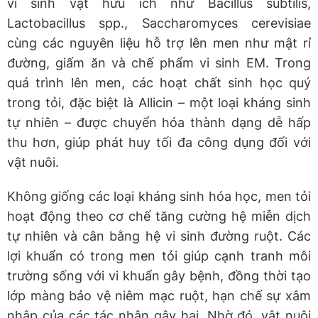
vi sinh vật hữu ích như Bacillus subtilis,
Lactobacillus spp., Saccharomyces cerevisiae
cùng các nguyên liệu hỗ trợ lên men như mật rỉ
đường, giấm ăn và chế phẩm vi sinh EM. Trong
quá trình lên men, các hoạt chất sinh học quý
trong tỏi, đặc biệt là Allicin – một loại kháng sinh
tự nhiên – được chuyển hóa thành dạng dễ hấp
thu hơn, giúp phát huy tối đa công dụng đối với
vật nuôi.
Không giống các loại kháng sinh hóa học, men tỏi
hoạt động theo cơ chế tăng cường hệ miễn dịch
tự nhiên và cân bằng hệ vi sinh đường ruột. Các
lợi khuẩn có trong men tỏi giúp cạnh tranh môi
trường sống với vi khuẩn gây bệnh, đồng thời tạo
lớp màng bảo vệ niêm mạc ruột, hạn chế sự xâm
nhập của các tác nhân gây hại. Nhờ đó, vật nuôi