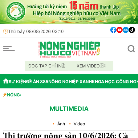
Thứ bảy 08/08/2026 03:10
ĐỌC TẠP CHÍ IN
XEM VIDEO
SỰ KIỆN
ĐỀ ÁN 885
NÔNG NGHIỆP XANH
KHOA HỌC CÔNG NG
công nghiệp sinh học
NÓNG:
ốc từ phá rừng để cấp GCNQSDĐ
MULTIMEDIA
Ảnh
Video
Thị trường nông sản 10/6/2026: Cà