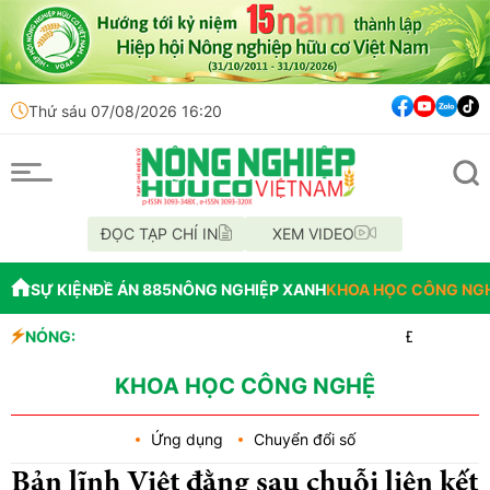
Thứ sáu 07/08/2026 16:20
ĐỌC TẠP CHÍ IN
XEM VIDEO
SỰ KIỆN
ĐỀ ÁN 885
NÔNG NGHIỆP XANH
KHOA HỌC CÔNG NG
NÓNG:
Đến năm 2045, Việt N
Thông báo mất giấy t
Lâm Đồng: Không hợp 
KHOA HỌC CÔNG NGHỆ
Ứng dụng
Chuyển đổi số
Bản lĩnh Việt đằng sau chuỗi liên kết