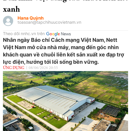
xanh
Hana Quỳnh
toasoan@tapchihuucovietnam.vn
Theo dõi nnhc.vn trên
Nhân ngày Báo chí Cách mạng Việt Nam, Nett
Việt Nam mở cửa nhà máy, mang đến góc nhìn
khách quan về chuỗi liên kết sản xuất xe đạp trợ
lực điện, hướng tới lối sống bền vững.
ỨNG DỤNG
08/06/2026 20:55