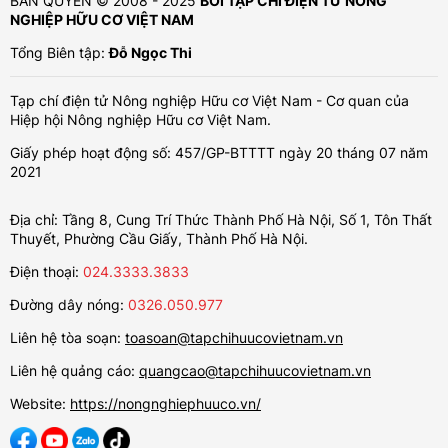
BẢN QUYỀN © 2008 - 2025
BỞI TẠP CHÍ ĐIỆN TỬ NÔNG
NGHIỆP HỮU CƠ VIỆT NAM
Tổng Biên tập:
Đỗ Ngọc Thi
Tạp chí điện tử Nông nghiệp Hữu cơ Việt Nam - Cơ quan của
Hiệp hội Nông nghiệp Hữu cơ Việt Nam.
Giấy phép hoạt động số: 457/GP-BTTTT ngày 20 tháng 07 năm
2021
Địa chỉ: Tầng 8, Cung Trí Thức Thành Phố Hà Nội, Số 1, Tôn Thất
Thuyết, Phường Cầu Giấy, Thành Phố Hà Nội.
Điện thoại:
024.3333.3833
Đường dây nóng:
0326.050.977
Liên hệ tòa soạn:
toasoan@tapchihuucovietnam.vn
Liên hệ quảng cáo:
quangcao@tapchihuucovietnam.vn
Website:
https://nongnghiephuuco.vn/