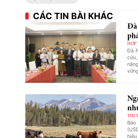
CÁC TIN BÀI KHÁC
Đà
phá
HỢP 
Đà N
cứu,
nâng
vững
Ngà
nh
THỊ 
Báo
(USD
hiệu