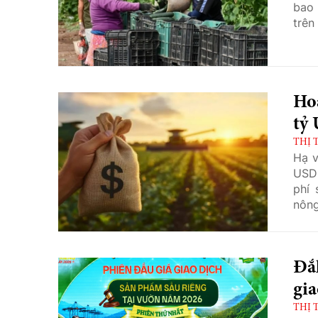
bao 
trên
Hoa
tỷ
THỊ 
Hạ v
USD 
phí 
nông
nhữn
Đắk
gia
THỊ 