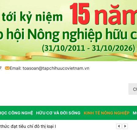
7
Email:
toasoan@tapchihuucovietnam.vn
C
HỌC CÔNG NGHỆ
HỮU CƠ VÀ ĐỜI SỐNG
KINH TẾ NÔNG NGHIỆP
M
ức đạt tiêu chí đô thị loại I
Bổ nhiệm Phó