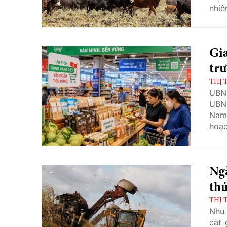
nhiê
thịt
Gia
tr
THỊ 
UBND
UBND
Nam 
hoạc
phát
đổi 
Ngà
thứ
THỊ 
Nhu 
cắt 