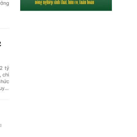
ưởng
2
2 tỷ
 chi
chức
uyết