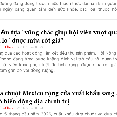
đường đang đứng trước nhiều thách thức dài hạn khi người 
 ngày càng quan tâm đến sức khỏe, các loại thuốc hỗ
 cân trở nên phổ biến và chính sách dinh dưỡng mới có
thay đổi thị trường.
ểm tựa" vững chắc giúp hội viên vượt qu
 lo "được mùa rớt giá"
TRƯỜNG
30/07/2026 07:59
g qua các hoạt động liên kết tiêu thụ sản phẩm, Hội Nông
Phòng đang từng bước khẳng định vai trò cầu nối quan tr
 hội viên khắc phục triệt để tình trạng "được mùa rớt giá
tâm gắn bó với đồng ruộng.
a chuột Mexico rộng cửa xuất khẩu sang
 biến động địa chính trị
TRƯỜNG
28/07/2026 09:54
g 5 tháng đầu năm 2026, xuất khẩu dưa chuột và dưa c