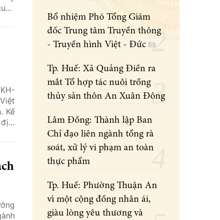
cung
Bổ nhiệm Phó Tổng Giám
đốc Trung tâm Truyền thông
- Truyền hình Việt - Đức
Tp. Huế: Xã Quảng Điền ra
mắt Tổ hợp tác nuôi trồng
/KH-
thủy sản thôn An Xuân Đông
Việt
. Kế
Lâm Đồng: Thành lập Ban
địa,
uyển
Chỉ đạo liên ngành tổng rà
soát, xử lý vi phạm an toàn
thực phẩm
ách
Tp. Huế: Phường Thuận An
vì một cộng đồng nhân ái,
ướng
giàu lòng yêu thương và
gành