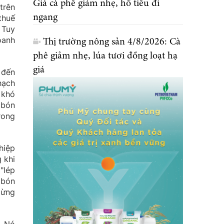
Giá cà phê giảm nhẹ, hồ tiêu đi
trên
ngang
thuế
 Tuy
oanh
Thị trường nông sản 4/8/2026: Cà
phê giảm nhẹ, lúa tươi đồng loạt hạ
giá
 đến
hạch
 khó
 bón
rong
hiệp
 khi
"lép
 bón
dừng