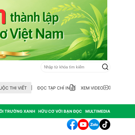
UỘC THI VIẾT
ĐỌC TẠP CHÍ IN
XEM VIDEO
ÔI TRƯỜNG XANH
HỮU CƠ VỚI BẠN ĐỌC
MULTIMEDIA
 Tổng Giám đốc Trung tâm Truyền thông - Truyền hình Việt - Đức