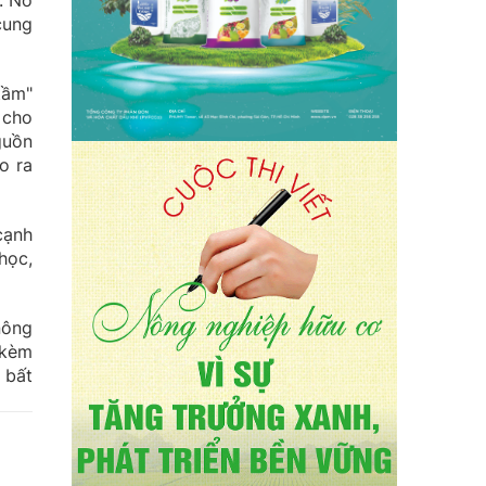
. Nó
cung
tầm"
 cho
guồn
o ra
cạnh
học,
nông
 kèm
 bất