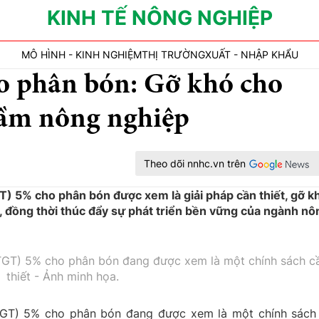
KINH TẾ NÔNG NGHIỆP
MÔ HÌNH - KINH NGHIỆM
THỊ TRƯỜNG
XUẤT - NHẬP KHẨU
 phân bón: Gỡ khó cho
tầm nông nghiệp
Theo dõi nnhc.vn trên
GT) 5% cho phân bón được xem là giải pháp cần thiết, gỡ k
 đồng thời thúc đẩy sự phát triển bền vững của ngành nô
(GTGT) 5% cho phân bón đang được xem là một chính sách c
thiết - Ảnh minh họa.
GTGT) 5% cho phân bón đang được xem là một chính sách