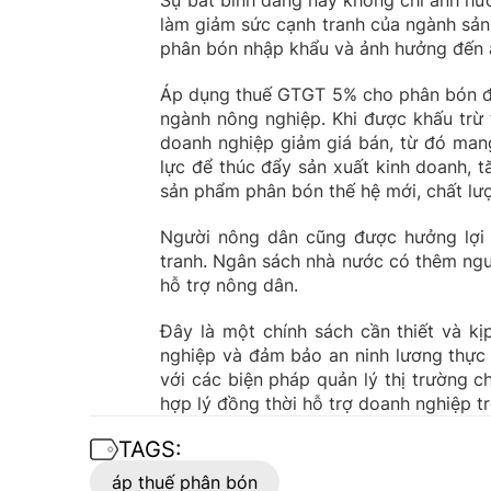
Sự bất bình đẳng này không chỉ ảnh hư
làm giảm sức cạnh tranh của ngành sản
phân bón nhập khẩu và ảnh hưởng đến a
Áp dụng thuế GTGT 5% cho phân bón đượ
ngành nông nghiệp. Khi được khấu trừ 
doanh nghiệp giảm giá bán, từ đó mang
lực để thúc đẩy sản xuất kinh doanh, t
sản phẩm phân bón thế hệ mới, chất lư
Người nông dân cũng được hưởng lợi 
tranh. Ngân sách nhà nước có thêm ngu
hỗ trợ nông dân.
Đây là một chính sách cần thiết và kị
nghiệp và đảm bảo an ninh lương thực q
với các biện pháp quản lý thị trường c
hợp lý đồng thời hỗ trợ doanh nghiệp t
TAGS:
áp thuế phân bón