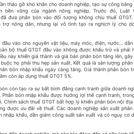
phần tháo gỡ khó khăn cho doanh nghiệp, tạo sự công bằng 
ển bền vững của ngành nông nghiệp. Trước đó, Luật 
) đã đưa phân bón vào đối tượng không chịu thuế GTGT.
 trợ nông dân, nhưng lại vô tình tạo ra nghịch lý cho d
đầu vào cho nguyên vật liệu, máy móc, điện, nước... dẫn
 Toàn bộ thuế GTGT đầu vào không được khấu trừ và phải 
iều này khiến giá thành và giá bán phân bón tăng lên, gây
 buộc họ phải thu hẹp sản xuất. Kết quả là sản lượng phân
phân bón nhập khẩu ngày càng tăng. Giá thành phân bón t
năm còn áp dụng thuế GTGT 5%.
ón còn tạo ra sự bất bình đẳng cạnh tranh giữa doanh ng
 Phân bón nhập khẩu được hưởng lợi thế cạnh tranh, trong
òi. Chính sách thuế GTGT bất hợp lý khiến phân bón nội địa 
ng được ưu đãi về thuế. Các doanh nghiệp sản xuất phân
n nhập khẩu, dần giảm công suất sản xuất và có nguy cơ 