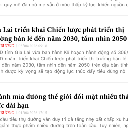
n, quy mô đàn bò mẹ vẫn ở mức thấp kỷ lục, khiến nguồn 
 bò nhiều khả năng tiếp tục khan hiếm trong thời gian tới.
 Lai triển khai Chiến lược phát triển thị
ường bán lẻ đến năm 2030, tầm nhìn 2050
TRƯỜNG
03/08/2026 09:18
 tỉnh Gia Lai vừa ban hành Kế hoạch hành động số 306
 nhằm triển khai Chiến lược phát triển thị trường bán lẻ 
đến năm 2030, tầm nhìn đến năm 2050 trên địa bàn tỉnh
h được kỳ vọng sẽ tạo động lực thúc đẩy tiêu dùng nội 
 triển hệ thống phân phối hiện đại, đồng thời đẩy mạnh ch
số trong lĩnh vực thương mại.
nh mía đường thế giới đối mặt nhiều th
c dài hạn
TRƯỜNG
01/08/2026 17:15
cầu tiêu thụ đường vẫn duy trì đà tăng nhẹ bất chấp xu h
giảm thực phẩm nhiều đường trên toàn cầu. Tuy nhiên, n