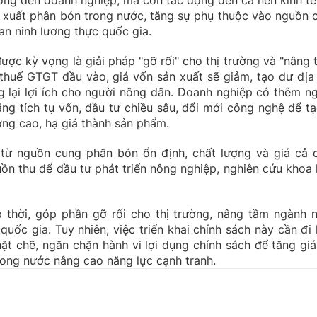
ởng đến doanh nghiệp, mà còn tác động đến cả nền kinh tế
 xuất phân bón trong nước, tăng sự phụ thuộc vào nguồn 
n ninh lương thực quốc gia.
c kỳ vọng là giải pháp "gỡ rối" cho thị trường và "nâng 
thuế GTGT đầu vào, giá vốn sản xuất sẽ giảm, tạo dư địa
 lại lợi ích cho người nông dân. Doanh nghiệp có thêm n
ăng tích tụ vốn, đầu tư chiều sâu, đổi mới công nghệ để tạ
ợng cao, hạ giá thành sản phẩm.
từ nguồn cung phân bón ổn định, chất lượng và giá cả 
ồn thu để đầu tư phát triển nông nghiệp, nghiên cứu khoa 
p thời, góp phần gỡ rối cho thị trường, nâng tầm ngành 
uốc gia. Tuy nhiên, việc triển khai chính sách này cần đi
hặt chẽ, ngăn chặn hành vi lợi dụng chính sách để tăng giá
rong nước nâng cao năng lực cạnh tranh.