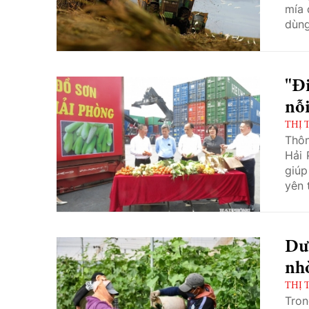
mía 
dùng
giảm
làm 
"Đi
nỗi
THỊ 
Thôn
Hải 
giúp
yên 
Dư
nhờ
THỊ 
Tron