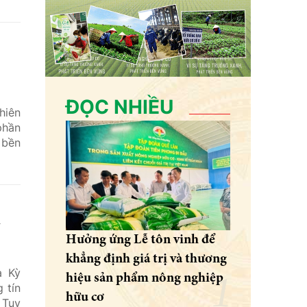
ĐỌC NHIỀU
hiên
phần
 bền
i
Hưởng ứng Lễ tôn vinh để
khẳng định giá trị và thương
a Kỳ
hiệu sản phẩm nông nghiệp
 tín
hữu cơ
 Tuy