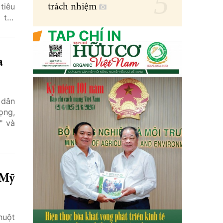
tiêu
trách nhiệm
 trợ
 thể
TẠP CHÍ IN
a
 dân
ọng,
" và
 Mỹ
huột