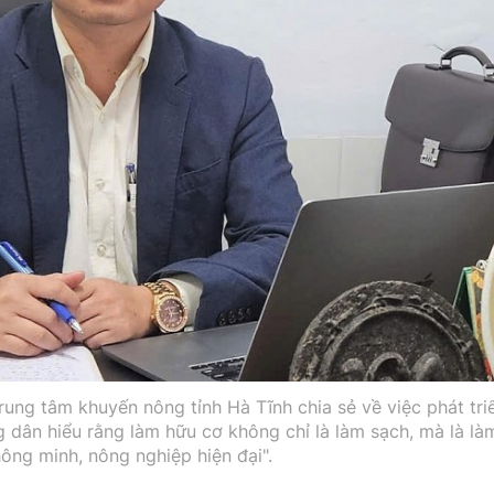
g tâm khuyến nông tỉnh Hà Tĩnh chia sẻ về việc phát tri
 dân hiểu rằng làm hữu cơ không chỉ là làm sạch, mà là là
hông minh, nông nghiệp hiện đại".