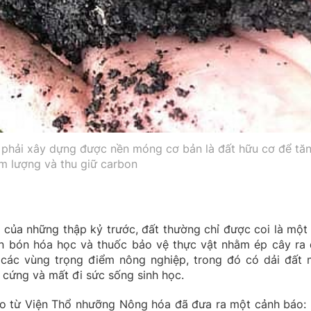
 phải xây dựng được nền móng cơ bản là đất hữu cơ để tă
m lượng và thu giữ carbon
 của những thập kỷ trước, đất thường chỉ được coi là một 
 bón hóa học và thuốc bảo vệ thực vật nhằm ép cây ra 
i các vùng trọng điểm nông nghiệp, trong đó có dải đất 
ai cứng và mất đi sức sống sinh học.
o từ Viện Thổ nhưỡng Nông hóa đã đưa ra một cảnh báo: