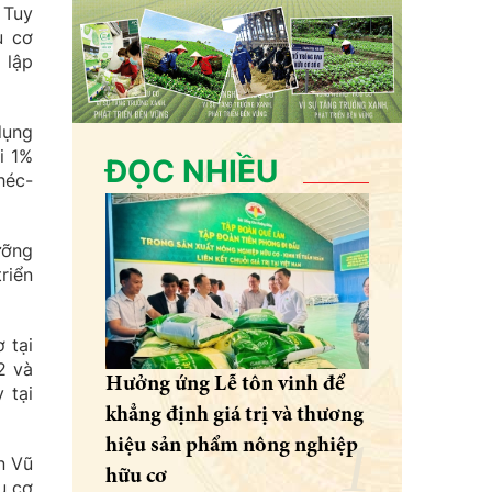
 Tuy
u cơ
 lập
dụng
i 1%
ĐỌC NHIỀU
héc-
ưỡng
riển
 tại
2 và
Hưởng ứng Lễ tôn vinh để
 tại
khẳng định giá trị và thương
hiệu sản phẩm nông nghiệp
n Vũ
hữu cơ
u cơ