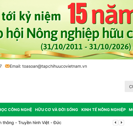
7
Email:
toasoan@tapchihuucovietnam.vn
C
HỌC CÔNG NGHỆ
HỮU CƠ VÀ ĐỜI SỐNG
KINH TẾ NÔNG NGHIỆP
M
thông - Truyền hình Việt - Đức
Lễ hội Sầu r