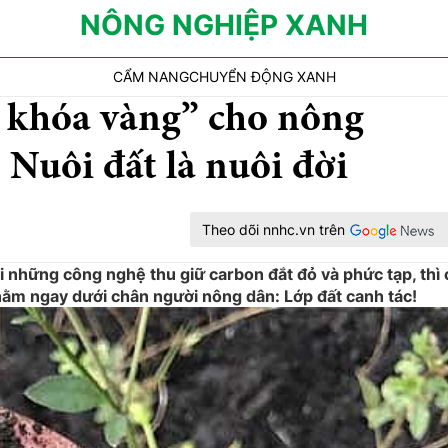
NÔNG NGHIỆP XANH
CẨM NANG
CHUYỂN ĐỘNG XANH
a khóa vàng” cho nông
 Nuôi đất là nuôi đời
Theo dõi nnhc.vn trên
ới những công nghệ thu giữ carbon đắt đỏ và phức tạp, thì
ại nằm ngay dưới chân người nông dân: Lớp đất canh tác!