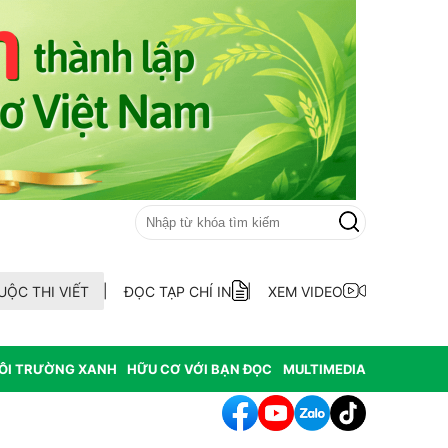
UỘC THI VIẾT
ĐỌC TẠP CHÍ IN
XEM VIDEO
ÔI TRƯỜNG XANH
HỮU CƠ VỚI BẠN ĐỌC
MULTIMEDIA
iêng Đắk Lắk 2026 là đòn bẩy cho quảng bá thương hiệu và thu hút 