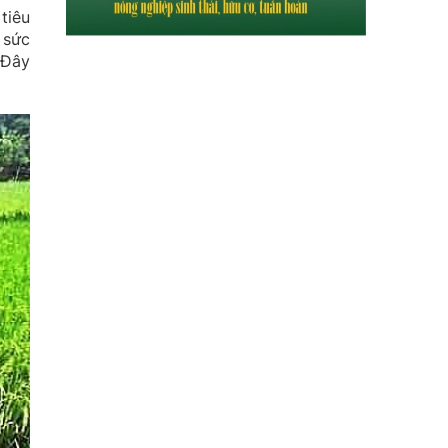
tiêu
 sức
 Đây