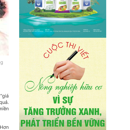
ng
“giá
quả.
miền
 Hơn