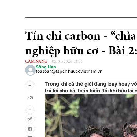
Tín chỉ carbon - “chì
nghiệp hữu cơ - Bài 2:
CẨM NANG
05/01/2026 13:34
Sông Hàn
toasoan@tapchihuucovietnam.vn
Trong khi cả thế giới đang loay hoay v
trả lời cho bài toán biến đổi khí hậu l
a
a