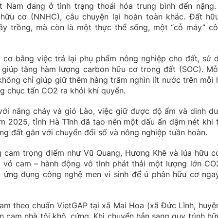
ệt Nam đang ở tình trạng thoái hóa trung bình đến nặng.
 hữu cơ (NNHC), câu chuyện lại hoàn toàn khác. Đất hữ
ây trồng, mà còn là một thực thể sống, một “cỗ máy” cô
 cơ bằng việc trả lại phụ phẩm nông nghiệp cho đất, sử 
ủ giúp tăng hàm lượng carbon hữu cơ trong đất (SOC). Mỗ
hông chỉ giúp giữ thêm hàng trăm nghìn lít nước trên mỗi 
g chục tấn CO2 ra khỏi khí quyển.
 với nắng cháy và gió Lào, việc giữ được độ ẩm và dinh d
ăm 2025, tỉnh Hà Tĩnh đã tạo nên một dấu ấn đậm nét khi t
uộng đất gắn với chuyển đổi số và nông nghiệp tuần hoàn.
ng cam trọng điểm như Vũ Quang, Hương Khê và lúa hữu cơ
 vỏ cam – hành động vô tình phát thải một lượng lớn CO
đã ứng dụng công nghệ men vi sinh để ủ phân hữu cơ ngay
am theo chuẩn VietGAP tại xã Mai Hoa (xã Đức Lĩnh, huyệ
ờn cam nhà tôi khô, cứng. Khi chuyển hẳn sang quy trình hữ