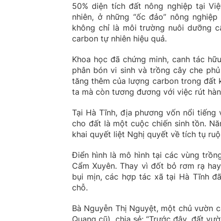
50% diện tích đất nông nghiệp tại Vi
nhiên, ở những “ốc đảo” nông nghiệp
không chỉ là môi trường nuôi dưỡng c
carbon tự nhiên hiệu quả.
Khoa học đã chứng minh, canh tác hữu
phân bón vi sinh và trồng cây che ph
tăng thêm của lượng carbon trong đất k
ta mà còn tương đương với việc rút hàn
Tại Hà Tĩnh, địa phương vốn nổi tiếng
cho đất là một cuộc chiến sinh tồn. N
khai quyết liệt Nghị quyết về tích tụ r
Điển hình là mô hình tại các vùng trồ
Cẩm Xuyên. Thay vì đốt bỏ rơm rạ hay
bụi mịn, các hợp tác xã tại Hà Tĩnh 
chỗ.
Bà Nguyễn Thị Nguyệt, một chủ vườn c
Quang cũ), chia sẻ: “Trước đây, đất vư