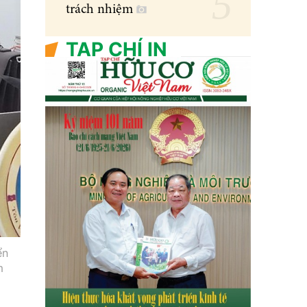
trách nhiệm
TẠP CHÍ IN
ển
m