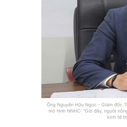
Ông Nguyễn Hữu Ngọc - Giám đốc Trun
mô hình NNHC: "Giờ đây, người nông
kinh tế t