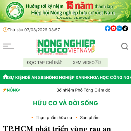
Thứ sáu 07/08/2026 03:57
ĐỌC TẠP CHÍ IN
XEM VIDEO
SỰ KIỆN
ĐỀ ÁN 885
NÔNG NGHIỆP XANH
KHOA HỌC CÔNG NG
NÓNG:
Bổ nhiệm Phó Tổng Giám đốc Trung tâm Truyền thô
Lễ hội Sầu riêng Đắk Lắk 2026 là đòn bẩy cho qu
Bắc Ninh công bố quy hoạch chiến lược, chính thức 
HỮU CƠ VÀ ĐỜI SỐNG
Thực phẩm hữu cơ
Sản phẩm
TP.HCM phát triển vùng rau an