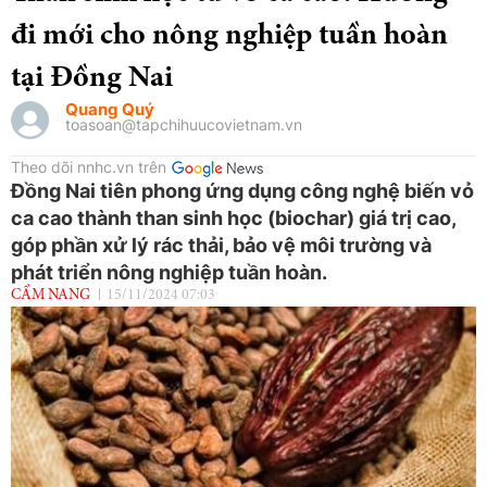
đi mới cho nông nghiệp tuần hoàn
tại Đồng Nai
Quang Quý
toasoan@tapchihuucovietnam.vn
Theo dõi nnhc.vn trên
Đồng Nai tiên phong ứng dụng công nghệ biến vỏ
ca cao thành than sinh học (biochar) giá trị cao,
góp phần xử lý rác thải, bảo vệ môi trường và
phát triển nông nghiệp tuần hoàn.
CẨM NANG
15/11/2024 07:03