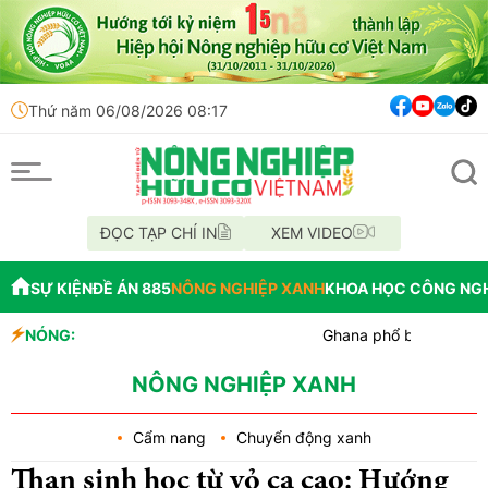
Thứ năm 06/08/2026 08:17
ĐỌC TẠP CHÍ IN
XEM VIDEO
SỰ KIỆN
ĐỀ ÁN 885
NÔNG NGHIỆP XANH
KHOA HỌC CÔNG NG
NÓNG:
Ghana phổ biến kho lạnh không 
Colorado: Nông dân chuyển đổi l
Tp. Huế: Xã Quảng Điền ra mắt 
NÔNG NGHIỆP XANH
Cẩm nang
Chuyển động xanh
Than sinh học từ vỏ ca cao: Hướng