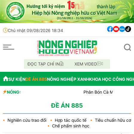
Chủ nhật 09/08/2026 18:34
ĐỌC TẠP CHÍ IN
XEM VIDEO
SỰ KIỆN
ĐỀ ÁN 885
NÔNG NGHIỆP XANH
KHOA HỌC CÔNG NG
NÓNG:
Phân Bón Cà Mau đồng hành với bó
Chỉ đạo xử lý vụ phá rừng tại lâm
Mùa xanh trên cánh đồng Mường T
ĐỀ ÁN 885
Nghiên cứu trao đổi
Hợp tác quốc tế
Tiêu chuẩn hữu cơ
Chế phẩm sinh học