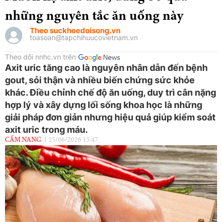
những nguyên tắc ăn uống này
Theo suckhoedoisong.vn
toasoan@tapchihuucovietnam.vn
Theo dõi nnhc.vn trên
Axit uric tăng cao là nguyên nhân dẫn đến bệnh
gout, sỏi thận và nhiều biến chứng sức khỏe
khác. Điều chỉnh chế độ ăn uống, duy trì cân nặng
hợp lý và xây dựng lối sống khoa học là những
giải pháp đơn giản nhưng hiệu quả giúp kiểm soát
axit uric trong máu.
CẨM NANG
25/06/2026 15:47