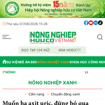
Thứ sáu 07/08/2026 15:26
ĐỌC TẠP CHÍ IN
XEM VIDEO
SỰ KIỆN
ĐỀ ÁN 885
NÔNG NGHIỆP XANH
KHOA HỌC CÔNG NG
NÓNG:
LHQ cảnh báo El Nino c
eDNA: Công nghệ giải m
Mỹ thu hồi lô ớt jalap
NÔNG NGHIỆP XANH
Cẩm nang
Chuyển động xanh
Muốn hạ axit uric, đừng bỏ qua