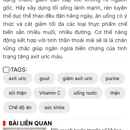
gốc. Hãy xây dựng lối sống lành mạnh, rèn luyện
thể dục thể thao đều đặn hằng ngày, ăn uống có ý
thức và cắt giảm tối đa các loại thực phẩm chế
biến sẵn nhiều muối, nhiều đường. Cơ thể năng
động kết hợp với tinh thần thoải mái sẽ là lá chắn
vững chắc giúp ngăn ngừa biến chứng của tình
trạng tăng axit uric máu.
TAGS:
axit uric
gout
giảm axit uric
purine
sỏi thận
Vitamin C
uống nước
thận
Chế độ ăn
sức khỏe
BÀI LIÊN QUAN