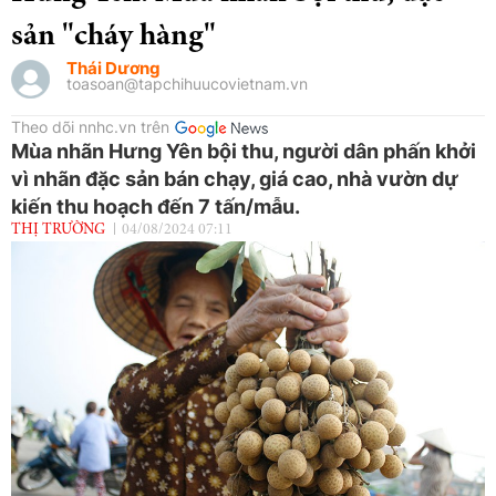
sản "cháy hàng"
Thái Dương
toasoan@tapchihuucovietnam.vn
Theo dõi nnhc.vn trên
Mùa nhãn Hưng Yên bội thu, người dân phấn khởi
vì nhãn đặc sản bán chạy, giá cao, nhà vườn dự
kiến thu hoạch đến 7 tấn/mẫu.
THỊ TRƯỜNG
04/08/2024 07:11