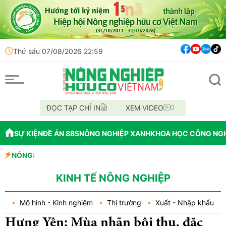
Thứ sáu 07/08/2026 22:59
ĐỌC TẠP CHÍ IN
XEM VIDEO
SỰ KIỆN
ĐỀ ÁN 885
NÔNG NGHIỆP XANH
KHOA HỌC CÔNG NG
NÓNG:
Đến năm 2045,
Thông báo mất 
Lâm Đồng: Khô
KINH TẾ NÔNG NGHIỆP
Mô hình - Kinh nghiệm
Thị trường
Xuất - Nhập khẩu
Hưng Yên: Mùa nhãn bội thu, đặc