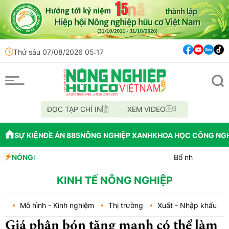
Thứ sáu 07/08/2026 05:17
ĐỌC TẠP CHÍ IN
XEM VIDEO
SỰ KIỆN
ĐỀ ÁN 885
NÔNG NGHIỆP XANH
KHOA HỌC CÔNG NG
NÓNG:
Bổ nhiệm Phó Tổng Giám đố
Lễ hội Sầu riêng Đắk Lắk 
Bắc Ninh công bố quy hoạch 
KINH TẾ NÔNG NGHIỆP
Mô hình - Kinh nghiệm
Thị trường
Xuất - Nhập khẩu
Giá phân bón tăng mạnh có thể làm