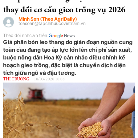
thay đổi cơ cấu gieo trồng vụ 2026
Minh Sơn (Theo AgriDaily)
toasoan@tapchihuucovietnam.vn
Theo dõi nnhc.vn trên
Giá phân bón leo thang do gián đoạn nguồn cung
toàn cầu đang tạo áp lực lớn lên chi phí sản xuất,
buộc nông dân Hoa Kỳ cân nhắc điều chỉnh kế
hoạch gieo trồng, đặc biệt là chuyển dịch diện
tích giữa ngô và đậu tương.
THỊ TRƯỜNG
18/03/2026 10:08