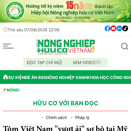
Thứ sáu 07/08/2026 22:06
ĐỌC TẠP CHÍ IN
XEM VIDEO
SỰ KIỆN
ĐỀ ÁN 885
NÔNG NGHIỆP XANH
KHOA HỌC CÔNG NG
 học
NÓNG:
để cấp GCNQSDĐ
HỮU CƠ VỚI BẠN ĐỌC
Chính sách
Pháp lý
Tôm Việt Nam "vượt ải" sơ bộ tại Mỹ