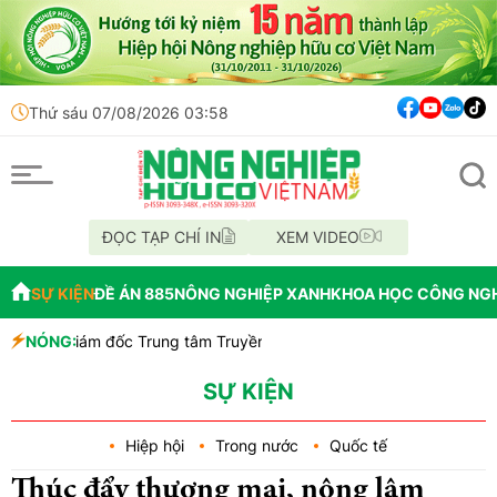
Thứ sáu 07/08/2026 03:58
ĐỌC TẠP CHÍ IN
XEM VIDEO
SỰ KIỆN
ĐỀ ÁN 885
NÔNG NGHIỆP XANH
KHOA HỌC CÔNG NG
ám đốc Trung tâm Truyền thông - Truyền hình Việt - Đức
NÓNG:
 Lắk 2026 là đòn bẩy cho quảng bá thương hiệu và thu hút nhà đầu t
oạch chiến lược, chính thức đạt tiêu chí đô thị loại I
SỰ KIỆN
Hiệp hội
Trong nước
Quốc tế
Thúc đẩy thương mại, nông lâm