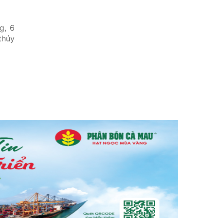
g, 6
thủy