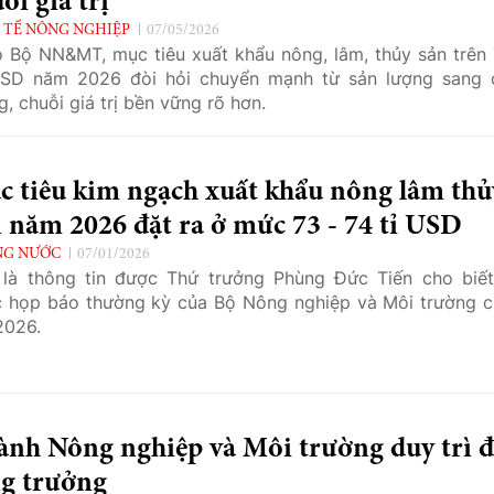
ỗi giá trị
 TẾ NÔNG NGHIỆP
07/05/2026
 Bộ NN&MT, mục tiêu xuất khẩu nông, lâm, thủy sản trên 
USD năm 2026 đòi hỏi chuyển mạnh từ sản lượng sang 
g, chuỗi giá trị bền vững rõ hơn.
c tiêu kim ngạch xuất khẩu nông lâm thủ
 năm 2026 đặt ra ở mức 73 - 74 tỉ USD
NG NƯỚC
07/01/2026
là thông tin được Thứ trưởng Phùng Đức Tiến cho biết
 họp báo thường kỳ của Bộ Nông nghiệp và Môi trường c
2026.
ành Nông nghiệp và Môi trường duy trì 
ng trưởng