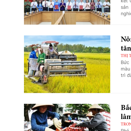
kết 
sản 
nghi
Nô
tă
THỊ 
Bức 
màu 
trì 
Bắ
lâm
TRO
Phó 