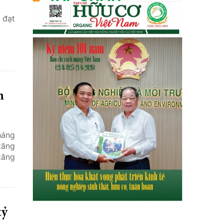
 đạt
m
háng
tăng
tăng
tỷ