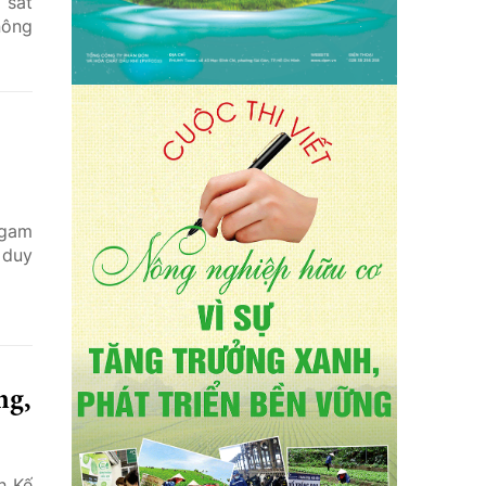
 sát
nông
 gam
 duy
ng,
h Kế