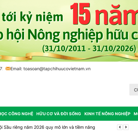
7
Email:
toasoan@tapchihuucovietnam.vn
C
HỌC CÔNG NGHỆ
HỮU CƠ VÀ ĐỜI SỐNG
KINH TẾ NÔNG NGHIỆP
M
ội Sầu riêng năm 2026 quy mô lớn và tiềm năng
Vĩnh Long p