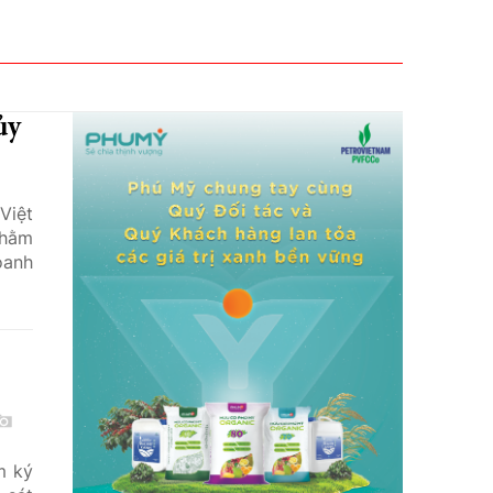
ủy
Việt
nhằm
oanh
m ký