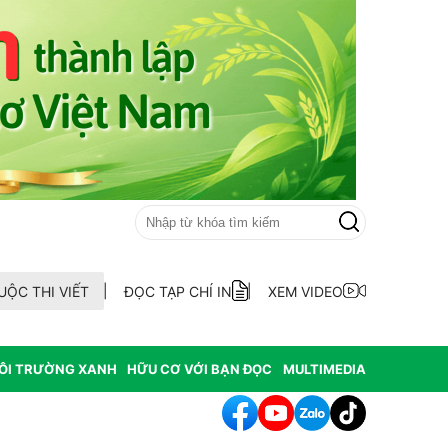
UỘC THI VIẾT
ĐỌC TẠP CHÍ IN
XEM VIDEO
ÔI TRƯỜNG XANH
HỮU CƠ VỚI BẠN ĐỌC
MULTIMEDIA
hát hiện 9 mẫu xăng dầu kém chất lượng