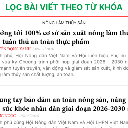
LỌC BÀI VIẾT THEO TỪ KHÓA
NÔNG LÂM THỦY SẢN
ớng tới 100% cơ sở sản xuất nông lâm th
 tuân thủ an toàn thực phẩm
YỂN ĐỘNG XANH
09/07/2026
h phủ, Hội Nông dân Việt Nam và Hội Liên hiệp Phụ nữ 
vừa ký Chương trình phối hợp giai đoạn 2026 - 2030 
mạnh tuyên truyền, vận động và giám sát sản xuất, kinh d
 lâm thủy sản chất lượng, an toàn.
ung tay bảo đảm an toàn nông sản, nâng
o sức khỏe nhân dân giai đoạn 2026-2030
NG NƯỚC
25/06/2026
h phủ cùng Hội Nông dân Việt Nam và Hội LHPN Việt Na