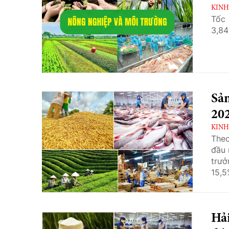
KINH
Tốc 
3,84
Sả
202
KINH
Theo
đầu 
trưở
15,5
Hải