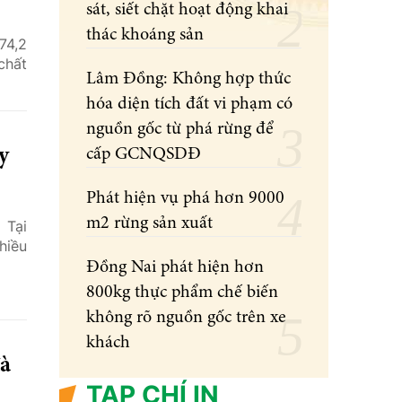
sát, siết chặt hoạt động khai
thác khoáng sản
74,2
chất
Lâm Đồng: Không hợp thức
hóa diện tích đất vi phạm có
nguồn gốc từ phá rừng để
y
cấp GCNQSDĐ
Phát hiện vụ phá hơn 9000
m2 rừng sản xuất
 Tại
hiều
Đồng Nai phát hiện hơn
800kg thực phẩm chế biến
không rõ nguồn gốc trên xe
khách
đà
TẠP CHÍ IN