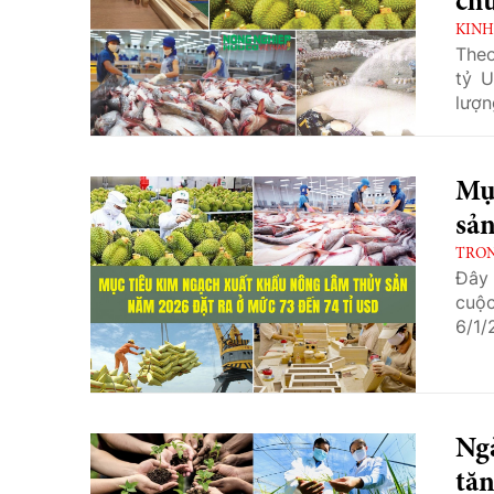
chu
KINH
Theo
tỷ 
lượn
Mụ
sản
TRO
Đây 
cuộc
6/1/
Ng
tă