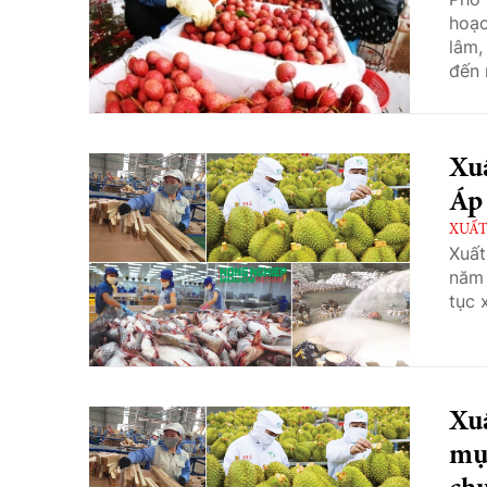
hoạc
lâm,
đến
Xuấ
Áp 
XUẤT
Xuất
năm 
tục 
Xuấ
mục