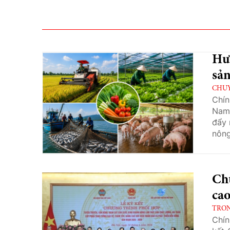
Hư
sản
CHU
Chín
Nam 
đẩy 
nông
Ch
ca
TRO
Chín