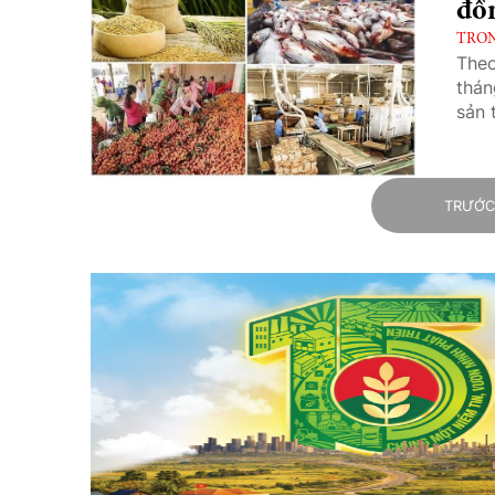
đồ
TRO
Theo
thán
sản 
TRƯỚ