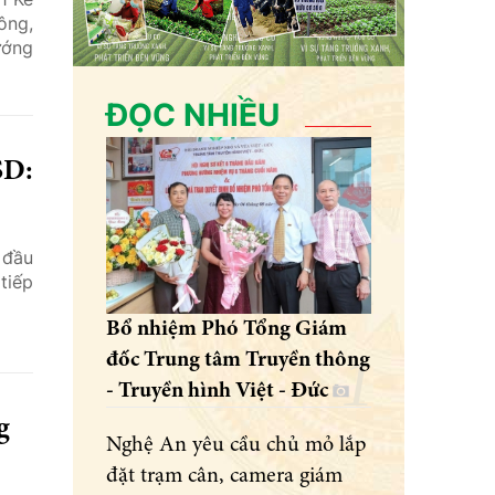
ông,
ướng
ĐỌC NHIỀU
SD:
 đầu
tiếp
Bổ nhiệm Phó Tổng Giám
đốc Trung tâm Truyền thông
- Truyền hình Việt - Đức
g
Nghệ An yêu cầu chủ mỏ lắp
đặt trạm cân, camera giám