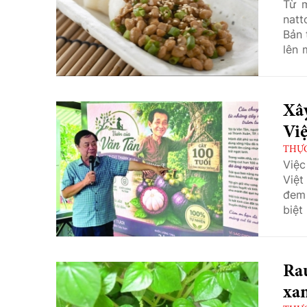
Từ m
natt
Bản 
lên 
cho 
Xâ
Việ
THỰC
Việc
Việt
đem 
biệt
Rau
xa