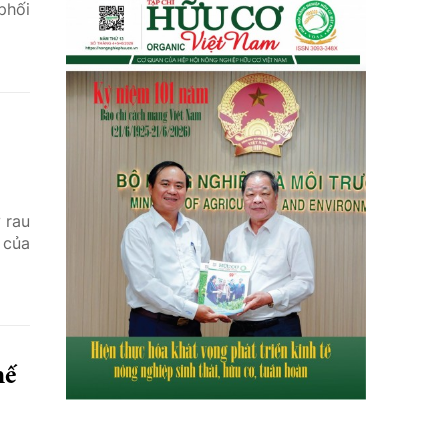
phối
 rau
 của
hế