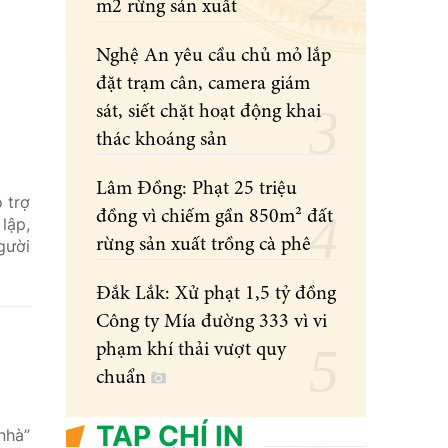
m2 rừng sản xuất
Nghệ An yêu cầu chủ mỏ lắp
đặt trạm cân, camera giám
sát, siết chặt hoạt động khai
thác khoáng sản
Lâm Đồng: Phạt 25 triệu
 trợ
đồng vì chiếm gần 850m² đất
lập,
rừng sản xuất trồng cà phê
gười
Đắk Lắk: Xử phạt 1,5 tỷ đồng
Công ty Mía đường 333 vì vi
phạm khí thải vượt quy
chuẩn
TẠP CHÍ IN
nhà”