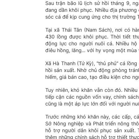
Sau trận bão lũ lịch sử hồi tháng 9, n
đang dần khôi phục. Nhiều địa phương 
sóc cá để kịp cung ứng cho thị trường 
Tại xã Thái Tân (Nam Sách), nơi có hà
430 lồng được khôi phục. Thời tiết th
động lực cho người nuôi cá. Nhiều hộ 
điêu hồng, lăng... với hy vọng một mùa 
Xã Hà Thanh (Tứ Kỳ), "thủ phủ" cá lồn
hồi sản xuất. Nhờ chủ động phòng tránh
hiếm, giá bán cao, tạo điều kiện cho ngư
Tuy nhiên, khó khăn vẫn còn đó. Nhiều h
tiếp cận các nguồn vốn vay, chính sách
cũng là một áp lực lớn đối với người nuô
Trước những khó khăn này, các cấp, cá
Sở Nông nghiệp và Phát triển nông thô
hỗ trợ người dân khôi phục sản xuất. 
thêm những chính sách hỗ trợ thiết thực 