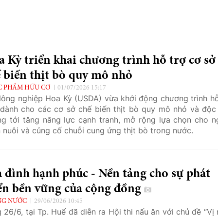
 Kỳ triển khai chương trình hỗ trợ cơ sở
 biến thịt bò quy mô nhỏ
 PHẨM HỮU CƠ
01/07/2026 15:17
ông nghiệp Hoa Kỳ (USDA) vừa khởi động chương trình hỗ
dành cho các cơ sở chế biến thịt bò quy mô nhỏ và độc 
g tới tăng năng lực cạnh tranh, mở rộng lựa chọn cho n
 nuôi và củng cố chuỗi cung ứng thịt bò trong nước.
 đình hạnh phúc - Nền tảng cho sự phát
iển bền vững của cộng đồng
NG NƯỚC
29/06/2026 10:45
 26/6, tại Tp. Huế đã diễn ra Hội thi nấu ăn với chủ đề “Vị 