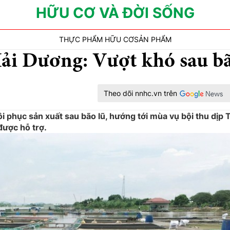
HỮU CƠ VÀ ĐỜI SỐNG
THỰC PHẨM HỮU CƠ
SẢN PHẨM
ải Dương: Vượt khó sau b
Theo dõi nnhc.vn trên
 phục sản xuất sau bão lũ, hướng tới mùa vụ bội thu dịp T
được hỗ trợ.