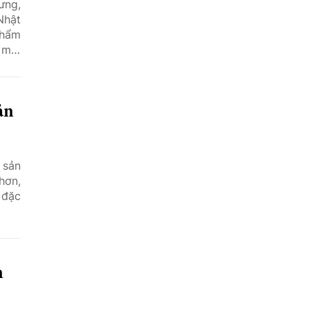
ưng,
Nhật
phẩm
 mới
ản
 sản
hơn,
 đặc
n