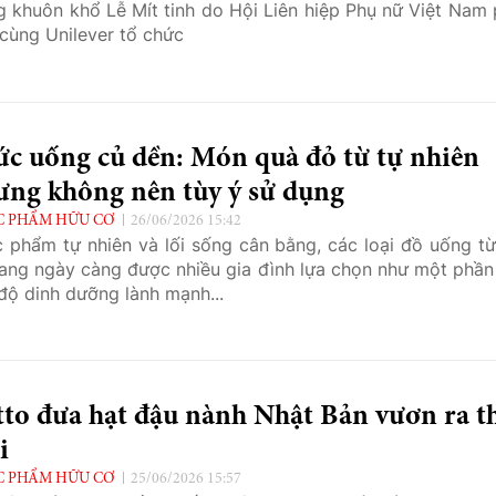
g khuôn khổ Lễ Mít tinh do Hội Liên hiệp Phụ nữ Việt Nam 
cùng Unilever tổ chức
ức uống củ dền: Món quà đỏ từ tự nhiên
ưng không nên tùy ý sử dụng
 PHẨM HỮU CƠ
26/06/2026 15:42
 phẩm tự nhiên và lối sống cân bằng, các loại đồ uống từ
ang ngày càng được nhiều gia đình lựa chọn như một phần
độ dinh dưỡng lành mạnh...
to đưa hạt đậu nành Nhật Bản vươn ra t
i
 PHẨM HỮU CƠ
25/06/2026 15:57