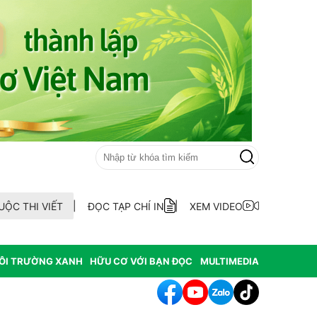
UỘC THI VIẾT
ĐỌC TẠP CHÍ IN
XEM VIDEO
ÔI TRƯỜNG XANH
HỮU CƠ VỚI BẠN ĐỌC
MULTIMEDIA
hông hợp thức hóa diện tích đất vi phạm có nguồn gốc từ phá rừ