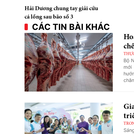
Hải Dương chung tay giải cứu
cá lồng sau bão số 3
CÁC TIN BÀI KHÁC
Hoa
chế
THỰC
Bộ N
mới 
hướn
chăn
Gia
tr
TRO
Sáng