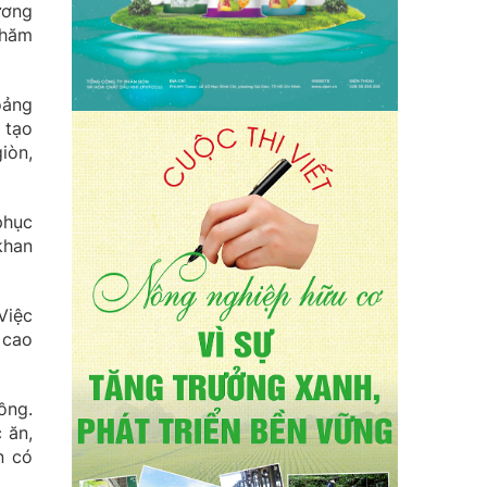
ương
chăm
oảng
 tạo
iòn,
phục
khan
Việc
 cao
ồng.
 ăn,
n có