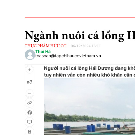
Ngành nuôi cá lồng H
THỰC PHẨM HỮU CƠ
06/12/2024 13:11
Thái Hà
toasoan@tapchihuucovietnam.vn
Người nuôi cá lồng Hải Dương đang khôi
tuy nhiên vẫn còn nhiều khó khăn cần 
a
a