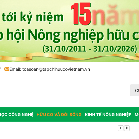
7
Email:
toasoan@tapchihuucovietnam.vn
C
HỌC CÔNG NGHỆ
HỮU CƠ VÀ ĐỜI SỐNG
KINH TẾ NÔNG NGHIỆP
M
Lâm Đồng: K