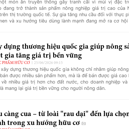
ột món ăn truyền thống gây tranh cãi vì mùi vị đặc tr
o đang trở thành sản phẩm nông nghiệp giá trị cao của 
trên thị trường quốc tế. Sự gia tăng nhu cầu đối với thực 
men và xu hướng tiêu dùng lành mạnh đang mở ra cơ hội
ngành chế biến đậu nành của quốc gia này.
y dựng thương hiệu quốc gia giúp nông s
t gia tăng giá trị bền vững
 PHẨM HỮU CƠ
25/06/2026 09:15
 xây dựng thương hiệu quốc gia không chỉ nhằm giúp nông
 bán được nhiều sản phẩm hơn, mà là để bán được giá cao 
về nhiều giá trị hơn cho đất nước, cho doanh nghiệp và
 là mang lại giá trị bền vững cho người nông dân.
 càng cua – từ loài "rau dại" đến lựa chọ
nh trong xu hướng hữu cơ