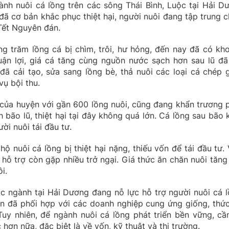
gành nuôi cá lồng trên các sông Thái Bình, Luộc tại Hải D
đã cơ bản khắc phục thiệt hại, người nuôi đang tập trung 
Tết Nguyên đán.
ng trăm lồng cá bị chìm, trôi, hư hỏng, đến nay đã có kh
uận lợi, giá cá tăng cùng nguồn nước sạch hơn sau lũ đã
đã cải tạo, sửa sang lồng bè, thả nuôi các loại cá chép g
vụ bội thu.
g của huyện với gần 600 lồng nuôi, cũng đang khẩn trương 
 bão lũ, thiệt hại tại đây không quá lớn. Cá lồng sau bão 
ời nuôi tái đầu tư.
ộ nuôi cá lồng bị thiệt hại nặng, thiếu vốn để tái đầu tư. 
 hỗ trợ còn gặp nhiều trở ngại. Giá thức ăn chăn nuôi tăng
i.
c ngành tại Hải Dương đang nỗ lực hỗ trợ người nuôi cá l
n đã phối hợp với các doanh nghiệp cung ứng giống, thức
Tuy nhiên, để ngành nuôi cá lồng phát triển bền vững, cầ
hơn nữa, đặc biệt là về vốn, kỹ thuật và thị trường.