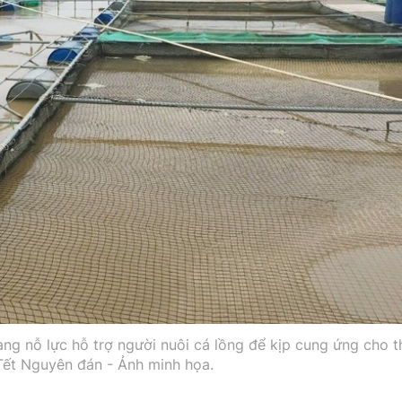
ng nỗ lực hỗ trợ người nuôi cá lồng để kịp cung ứng cho t
Tết Nguyên đán - Ảnh minh họa.