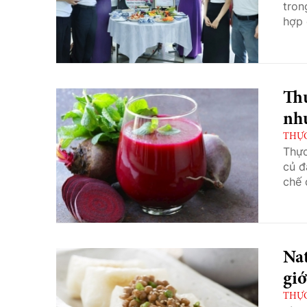
tron
hợp 
Th
nh
THỰC
Thực
củ đ
chế 
Nat
giớ
THỰC