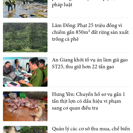
pháp luật
Lâm Đồng: Phạt 25 triệu đồng vì
chiếm gần 850m² đất rừng sản xuất
trồng cà phê
An Giang khởi tố vụ án làm giả gạo
ST25, thu giữ hơn 22 tấn gạo
Hưng Yên: Chuyển hồ sơ vụ gần 1
tấn thịt lợn có dấu hiệu vi phạm
sang cơ quan điều tra
Quản lý các cơ sở thu mua, chế biến