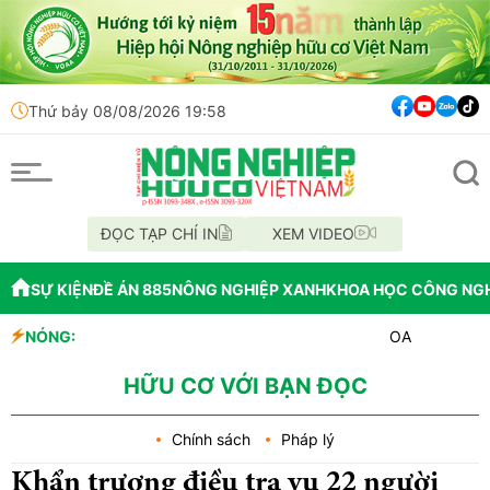
Thứ bảy 08/08/2026 19:58
ĐỌC TẠP CHÍ IN
XEM VIDEO
SỰ KIỆN
ĐỀ ÁN 885
NÔNG NGHIỆP XANH
KHOA HỌC CÔNG NG
NÓNG:
OAU đưa nhà máy thuốc 
Đắk Lắk tổ chức diễu h
Vĩnh Long phát hiện 9 
HỮU CƠ VỚI BẠN ĐỌC
Chính sách
Pháp lý
Khẩn trương điều tra vụ 22 người