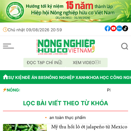
Chủ nhật 09/08/2026 20:59
ĐỌC TẠP CHÍ IN
XEM VIDEO
SỰ KIỆN
ĐỀ ÁN 885
NÔNG NGHIỆP XANH
KHOA HỌC CÔNG NG
NÓNG:
Phân Bón Cà M
Chỉ đạo xử lý
Mùa xanh trê
LỌC BÀI VIẾT THEO TỪ KHÓA
an toàn thực phẩm
Mỹ thu hồi lô ớt jalapeño từ Mexico