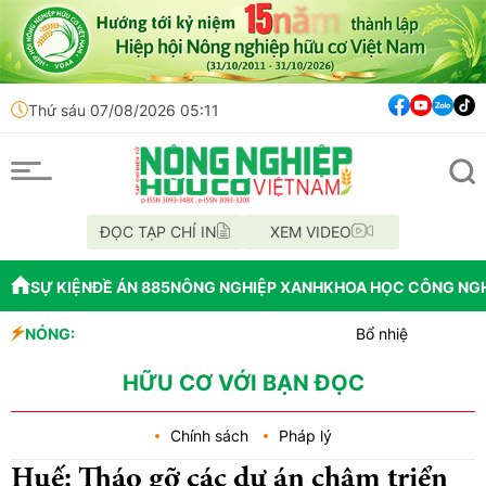
Thứ sáu 07/08/2026 05:11
ĐỌC TẠP CHÍ IN
XEM VIDEO
SỰ KIỆN
ĐỀ ÁN 885
NÔNG NGHIỆP XANH
KHOA HỌC CÔNG NG
NÓNG:
Bổ nhiệm Phó Tổng Giám đốc T
Lễ hội Sầu riêng Đắk Lắk 202
Bắc Ninh công bố quy hoạch chi
HỮU CƠ VỚI BẠN ĐỌC
Chính sách
Pháp lý
Huế: Tháo gỡ các dự án chậm triển