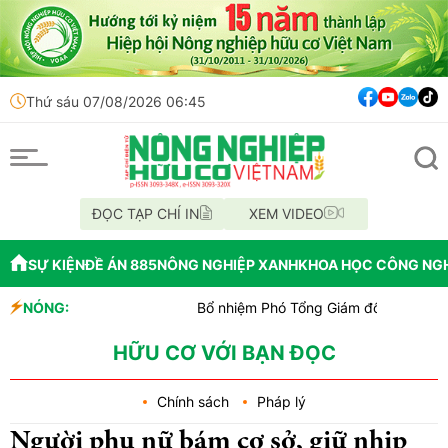
Thứ sáu 07/08/2026 06:45
ĐỌC TẠP CHÍ IN
XEM VIDEO
SỰ KIỆN
ĐỀ ÁN 885
NÔNG NGHIỆP XANH
KHOA HỌC CÔNG NG
NÓNG:
Bổ nhiệm Phó Tổng Giám đốc Trung tâm Truyền t
Lễ hội Sầu riêng Đắk Lắk 2026 là đòn bẩy cho q
Bắc Ninh công bố quy hoạch chiến lược, chính thức
HỮU CƠ VỚI BẠN ĐỌC
Chính sách
Pháp lý
Người phụ nữ bám cơ sở, giữ nhịp