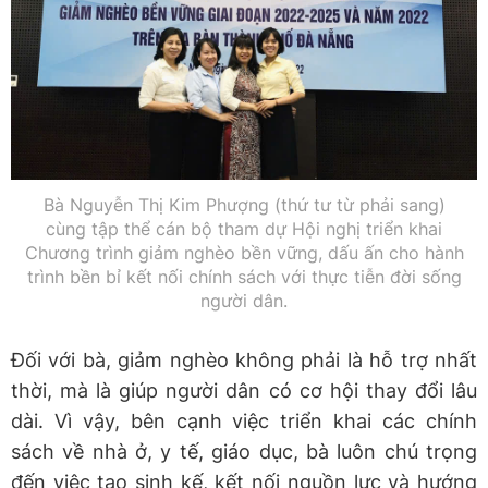
Bà Nguyễn Thị Kim Phượng (thứ tư từ phải sang)
cùng tập thể cán bộ tham dự Hội nghị triển khai
Chương trình giảm nghèo bền vững, dấu ấn cho hành
trình bền bỉ kết nối chính sách với thực tiễn đời sống
người dân.
Đối với bà, giảm nghèo không phải là hỗ trợ nhất
thời, mà là giúp người dân có cơ hội thay đổi lâu
dài. Vì vậy, bên cạnh việc triển khai các chính
sách về nhà ở, y tế, giáo dục, bà luôn chú trọng
đến việc tạo sinh kế, kết nối nguồn lực và hướng